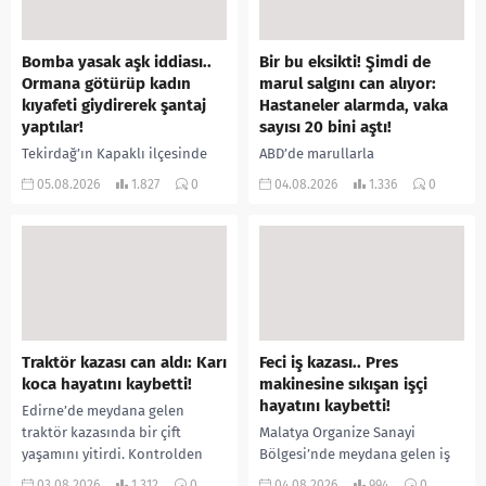
Bomba yasak aşk iddiası..
Bir bu eksikti! Şimdi de
Ormana götürüp kadın
marul salgını can alıyor:
kıyafeti giydirerek şantaj
Hastaneler alarmda, vaka
yaptılar!
sayısı 20 bini aştı!
Tekirdağ’ın Kapaklı ilçesinde
ABD’de marullarla
bir kişiyi, arkadaşının eşiyle
ilişkilendirilen siklospora
05.08.2026
1.827
0
04.08.2026
1.336
0
ilişki yaşadığı iddiasıyla
salgını büyümeye devam ediyor.
ormanlık alana götürerek zorla
İlk can kayıplarının yaşandığı
kadın kıyafetleri giydirdiği,
salgında vaka sayısının 20 bini
özür videosu çektirip...
aştığı belirtilirken, sağlık...
Traktör kazası can aldı: Karı
Feci iş kazası.. Pres
koca hayatını kaybetti!
makinesine sıkışan işçi
hayatını kaybetti!
Edirne’de meydana gelen
traktör kazasında bir çift
Malatya Organize Sanayi
yaşamını yitirdi. Kontrolden
Bölgesi’nde meydana gelen iş
çıkarak devrilen traktörün
kazasında, pres makinesine
03.08.2026
1.312
0
04.08.2026
994
0