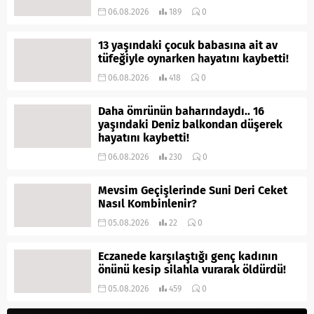
06.08.2026
189
0
13 yaşındaki çocuk babasına ait av
tüfeğiyle oynarken hayatını kaybetti!
06.08.2026
418
0
Daha ömrünün baharındaydı.. 16
yaşındaki Deniz balkondan düşerek
hayatını kaybetti!
06.08.2026
230
0
Mevsim Geçişlerinde Suni Deri Ceket
Nasıl Kombinlenir?
05.08.2026
22
0
Eczanede karşılaştığı genç kadının
önünü kesip silahla vurarak öldürdü!
05.08.2026
459
0