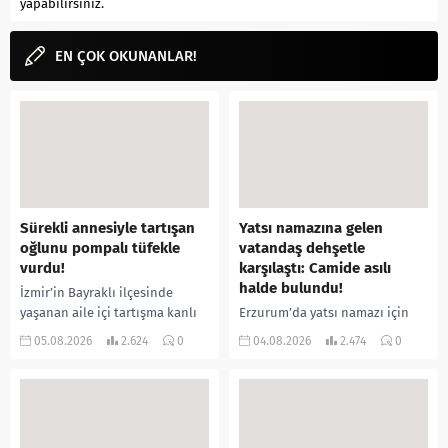
yapabilirsiniz.
EN ÇOK OKUNANLAR!
Sürekli annesiyle tartışan
Yatsı namazına gelen
oğlunu pompalı tüfekle
vatandaş dehşetle
vurdu!
karşılaştı: Camide asılı
halde bulundu!
İzmir’in Bayraklı ilçesinde
yaşanan aile içi tartışma kanlı
Erzurum’da yatsı namazı için
bitti. İddiaya göre, uzun süredir
camiye gelen bir vatandaş,
05.08.2026
2.624
0
04.08.2026
2.474
0
annesiyle tartışmalar yaşadığı
içeride bir kişiyi asılı halde
öne sürülen 33 yaşındaki...
buldu. İhbar üzerine olay
yerine sevk edilen...