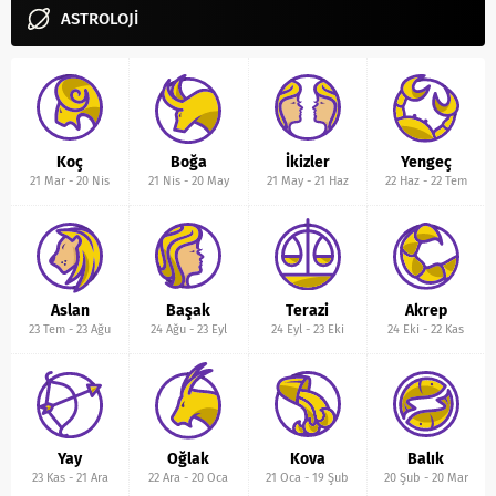
ASTROLOJİ
Koç
Boğa
İkizler
Yengeç
21 Mar
-
20 Nis
21 Nis
-
20 May
21 May
-
21 Haz
22 Haz
-
22 Tem
Aslan
Başak
Terazi
Akrep
23 Tem
-
23 Ağu
24 Ağu
-
23 Eyl
24 Eyl
-
23 Eki
24 Eki
-
22 Kas
Yay
Oğlak
Kova
Balık
23 Kas
-
21 Ara
22 Ara
-
20 Oca
21 Oca
-
19 Şub
20 Şub
-
20 Mar