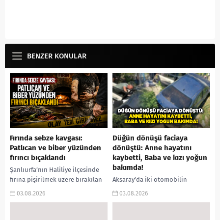
BENZER KONULAR
Fırında sebze kavgası:
Düğün dönüşü faciaya
Patlıcan ve biber yüzünden
dönüştü: Anne hayatını
fırıncı bıçaklandı
kaybetti, Baba ve kızı yoğun
bakımda!
Şanlıurfa’nın Haliliye ilçesinde
fırına pişirilmek üzere bırakılan
Aksaray’da iki otomobilin
sebzelerin kaybolduğu iddiası,
kavşakta çarpışması sonucu
03.08.2026
03.08.2026
bıçaklı saldırıyla sonuçlandı.
meydana gelen trafik kazasında,
Çıkan tartışmada fırın işletmecisi
düğünden dönen aynı aileden
Ali Kaya ağır...
anne yaşamını yitirdi. Ağır