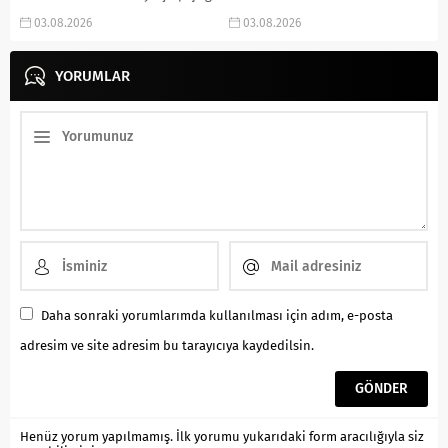
trafik kazasında anne ile 5
Bursa’nın Nilüfer ilçesinde
03.08.2026
03.08.2026
yaşındaki kızı yaşamını yitirirken,
meydana gelen olayda, 7 aylık
aralarında askeri personelin...
hamile olduğu öğrenilen Sudan
YORUMLAR
uyruklu Ekram Hassan (35), eşiyle
yaşadığı tartışmanın ardından...
Daha sonraki yorumlarımda kullanılması için adım, e-posta
adresim ve site adresim bu tarayıcıya kaydedilsin.
Henüz yorum yapılmamış. İlk yorumu yukarıdaki form aracılığıyla siz