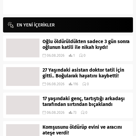
EN YENİ İÇERİKLER
Oğlu öldürüldükten sadece 3 gün sonra
oğlunun katili ile nikah kıydı!
06.08.2026
1
0
27 Yaşındaki asistan doktor tatil için
gitti.. Boğularak hayatını kaybetti!
06.08.2026
116
0
17 yaşındaki genç, tartıştığı arkadaşı
tarafından sırtından bıçaklandı
06.08.2026
73
0
Komşusunu öldürüp evini ve aracını
ateşe verdi!