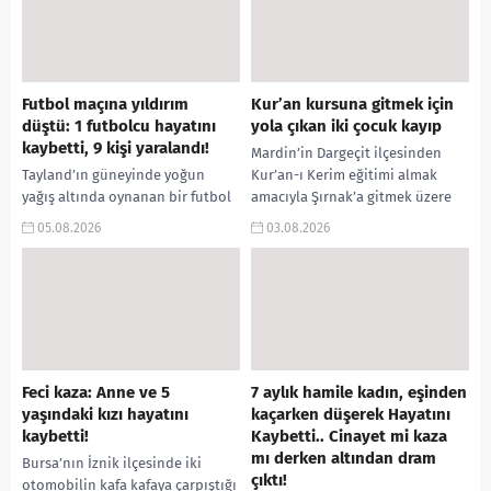
yaralanan baba...
Futbol maçına yıldırım
Kur’an kursuna gitmek için
düştü: 1 futbolcu hayatını
yola çıkan iki çocuk kayıp
kaybetti, 9 kişi yaralandı!
Mardin’in Dargeçit ilçesinden
Tayland’ın güneyinde yoğun
Kur’an-ı Kerim eğitimi almak
yağış altında oynanan bir futbol
amacıyla Şırnak’a gitmek üzere
karşılaşması sırasında sahaya
yola çıkan 13 yaşındaki iki
05.08.2026
03.08.2026
yıldırım düştü. Faciada 27
çocuktan iki gündür haber...
yaşındaki futbolcu Sofwan Awae
yaşamını...
Feci kaza: Anne ve 5
7 aylık hamile kadın, eşinden
yaşındaki kızı hayatını
kaçarken düşerek Hayatını
kaybetti!
Kaybetti.. Cinayet mi kaza
mı derken altından dram
Bursa’nın İznik ilçesinde iki
çıktı!
otomobilin kafa kafaya çarpıştığı