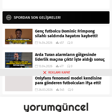
SPORDAN SON GELİŞMELER!
Genç futbolcu Dominic Frimpong
silahlı saldırıda hayatını kaybetti!
14.04.2026
457
0
Arda Turan alarmların gölgesinde
liderlik maçına çıktı! İşte aldığı sonuç
13.04.2026
477
0
REKLAMI KAPAT
Onlyfans fenomeni model kendisine
para gönderen futbolcuları ifşa etti!
26.03.2026
545
0