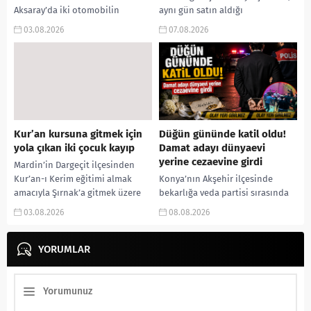
Aksaray’da iki otomobilin
aynı gün satın aldığı
kavşakta çarpışması sonucu
motosikletle kaza yapan 22
03.08.2026
07.08.2026
meydana gelen trafik kazasında,
yaşındaki genç sürücü,
düğünden dönen aynı aileden
kaldırıldığı hastanede yaşamını
anne yaşamını yitirdi. Ağır
yitirdi. Feci kaza...
yaralanan baba...
Kur’an kursuna gitmek için
Düğün gününde katil oldu!
yola çıkan iki çocuk kayıp
Damat adayı dünyaevi
yerine cezaevine girdi
Mardin’in Dargeçit ilçesinden
Kur’an-ı Kerim eğitimi almak
Konya’nın Akşehir ilçesinde
amacıyla Şırnak’a gitmek üzere
bekarlığa veda partisi sırasında
yola çıkan 13 yaşındaki iki
çıkan kavgada bir kişi hayatını
03.08.2026
08.08.2026
çocuktan iki gündür haber...
kaybetti. Husumetlisini sopayla
darbederek ölümüne neden
YORUMLAR
olduğu iddia...