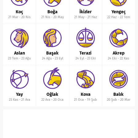
Koç
Boğa
İkizler
Yengeç
21 Mar
-
20 Nis
21 Nis
-
20 May
21 May
-
21 Haz
22 Haz
-
22 Tem
Aslan
Başak
Terazi
Akrep
23 Tem
-
23 Ağu
24 Ağu
-
23 Eyl
24 Eyl
-
23 Eki
24 Eki
-
22 Kas
Yay
Oğlak
Kova
Balık
23 Kas
-
21 Ara
22 Ara
-
20 Oca
21 Oca
-
19 Şub
20 Şub
-
20 Mar