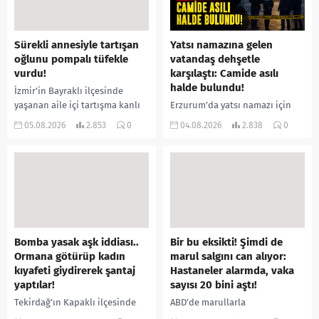
Sürekli annesiyle tartışan
Yatsı namazına gelen
oğlunu pompalı tüfekle
vatandaş dehşetle
vurdu!
karşılaştı: Camide asılı
halde bulundu!
İzmir’in Bayraklı ilçesinde
yaşanan aile içi tartışma kanlı
Erzurum’da yatsı namazı için
bitti. İddiaya göre, uzun süredir
camiye gelen bir vatandaş,
05.08.2026
2.853
0
04.08.2026
2.838
0
annesiyle tartışmalar yaşadığı
içeride bir kişiyi asılı halde
öne sürülen 33 yaşındaki...
buldu. İhbar üzerine olay
yerine sevk edilen...
Bomba yasak aşk iddiası..
Bir bu eksikti! Şimdi de
Ormana götürüp kadın
marul salgını can alıyor:
kıyafeti giydirerek şantaj
Hastaneler alarmda, vaka
yaptılar!
sayısı 20 bini aştı!
Tekirdağ’ın Kapaklı ilçesinde
ABD’de marullarla
bir kişiyi, arkadaşının eşiyle
ilişkilendirilen siklospora