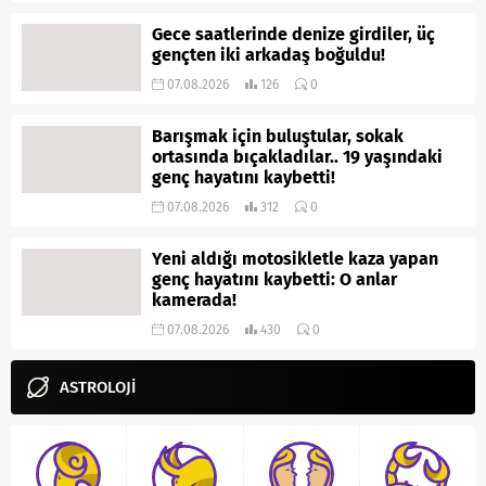
Gece saatlerinde denize girdiler, üç
gençten iki arkadaş boğuldu!
07.08.2026
126
0
Barışmak için buluştular, sokak
ortasında bıçakladılar.. 19 yaşındaki
genç hayatını kaybetti!
07.08.2026
312
0
Yeni aldığı motosikletle kaza yapan
genç hayatını kaybetti: O anlar
kamerada!
07.08.2026
430
0
ASTROLOJİ