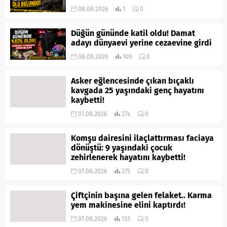
08.08.2026
1
0
Düğün gününde katil oldu! Damat
adayı dünyaevi yerine cezaevine girdi
08.08.2026
109
0
Asker eğlencesinde çıkan bıçaklı
kavgada 25 yaşındaki genç hayatını
kaybetti!
07.08.2026
274
0
Komşu dairesini ilaçlattırması faciaya
dönüştü: 9 yaşındaki çocuk
zehirlenerek hayatını kaybetti!
07.08.2026
275
0
Çiftçinin başına gelen felaket.. Karma
yem makinesine elini kaptırdı!
07.08.2026
133
0