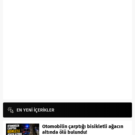
EN YENİ İÇERİKLER
Otomobilin çarptığı bisikletli ağacın
altında ölü bulundu!