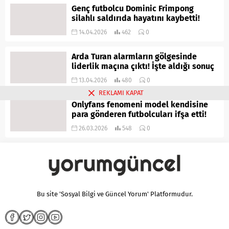
Genç futbolcu Dominic Frimpong
silahlı saldırıda hayatını kaybetti!
14.04.2026
462
0
Arda Turan alarmların gölgesinde
liderlik maçına çıktı! İşte aldığı sonuç
13.04.2026
480
0
REKLAMI KAPAT
Onlyfans fenomeni model kendisine
para gönderen futbolcuları ifşa etti!
26.03.2026
548
0
Bu site 'Sosyal Bilgi ve Güncel Yorum' Platformudur.