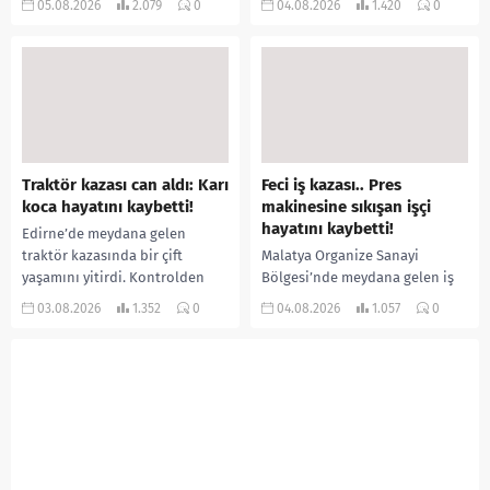
05.08.2026
2.079
0
04.08.2026
1.420
0
ilişki yaşadığı iddiasıyla
salgını büyümeye devam ediyor.
ormanlık alana götürerek zorla
İlk can kayıplarının yaşandığı
kadın kıyafetleri giydirdiği,
salgında vaka sayısının 20 bini
özür videosu çektirip...
aştığı belirtilirken, sağlık...
Traktör kazası can aldı: Karı
Feci iş kazası.. Pres
koca hayatını kaybetti!
makinesine sıkışan işçi
hayatını kaybetti!
Edirne’de meydana gelen
traktör kazasında bir çift
Malatya Organize Sanayi
yaşamını yitirdi. Kontrolden
Bölgesi’nde meydana gelen iş
çıkarak devrilen traktörün
kazasında, pres makinesine
03.08.2026
1.352
0
04.08.2026
1.057
0
altında kalan Raşit Taşkın ile
sıkışan 46 yaşındaki işçi
eşi Fatma...
Amanullah Seferbay yaşamını
yitirdi. Olayla ilgili...