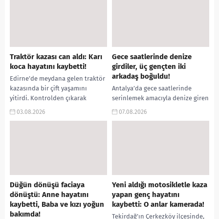
Traktör kazası can aldı: Karı
Gece saatlerinde denize
koca hayatını kaybetti!
girdiler, üç gençten iki
arkadaş boğuldu!
Edirne’de meydana gelen traktör
kazasında bir çift yaşamını
Antalya’da gece saatlerinde
yitirdi. Kontrolden çıkarak
serinlemek amacıyla denize giren
devrilen traktörün altında kalan
3 arkadaştan 2’si yaşamını yitirdi.
03.08.2026
07.08.2026
Raşit Taşkın ile eşi Fatma...
Deniz polisi ve dalgıç ekiplerinin
yürüttüğü arama çalışmaları...
Düğün dönüşü faciaya
Yeni aldığı motosikletle kaza
dönüştü: Anne hayatını
yapan genç hayatını
kaybetti, Baba ve kızı yoğun
kaybetti: O anlar kamerada!
bakımda!
Tekirdağ’ın Çerkezköy ilçesinde,