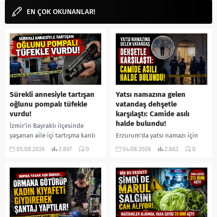
EN ÇOK OKUNANLAR!
Sürekli annesiyle tartışan
Yatsı namazına gelen
oğlunu pompalı tüfekle
vatandaş dehşetle
vurdu!
karşılaştı: Camide asılı
halde bulundu!
İzmir’in Bayraklı ilçesinde
yaşanan aile içi tartışma kanlı
Erzurum’da yatsı namazı için
bitti. İddiaya göre, uzun süredir
camiye gelen bir vatandaş,
05.08.2026
2.867
0
04.08.2026
2.863
0
annesiyle tartışmalar yaşadığı
içeride bir kişiyi asılı halde
öne sürülen 33 yaşındaki...
buldu. İhbar üzerine olay
yerine sevk edilen...