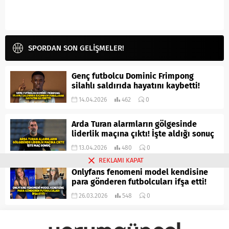
SPORDAN SON GELİŞMELER!
Genç futbolcu Dominic Frimpong
silahlı saldırıda hayatını kaybetti!
14.04.2026
462
0
Arda Turan alarmların gölgesinde
liderlik maçına çıktı! İşte aldığı sonuç
13.04.2026
480
0
REKLAMI KAPAT
Onlyfans fenomeni model kendisine
para gönderen futbolcuları ifşa etti!
26.03.2026
548
0