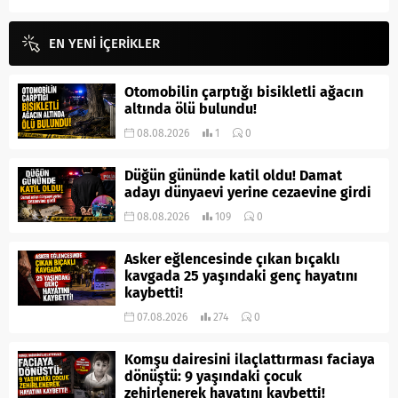
EN YENİ İÇERİKLER
Otomobilin çarptığı bisikletli ağacın
altında ölü bulundu!
08.08.2026
1
0
Düğün gününde katil oldu! Damat
adayı dünyaevi yerine cezaevine girdi
08.08.2026
109
0
Asker eğlencesinde çıkan bıçaklı
kavgada 25 yaşındaki genç hayatını
kaybetti!
07.08.2026
274
0
Komşu dairesini ilaçlattırması faciaya
dönüştü: 9 yaşındaki çocuk
zehirlenerek hayatını kaybetti!