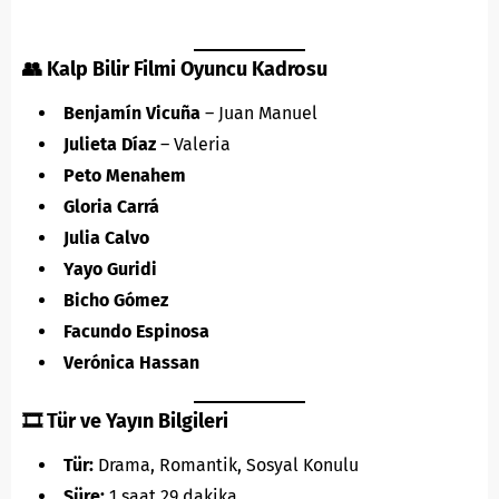
👥 Kalp Bilir Filmi Oyuncu Kadrosu
Benjamín Vicuña
–
Juan Manuel
Julieta Díaz
– Valeria
Peto Menahem
Gloria Carrá
Julia Calvo
Yayo Guridi
Bicho Gómez
Facundo Espinosa
Verónica Hassan
🎞️ Tür ve Yayın Bilgileri
Tür:
Drama, Romantik, Sosyal Konulu
Süre:
1 saat 29 dakika