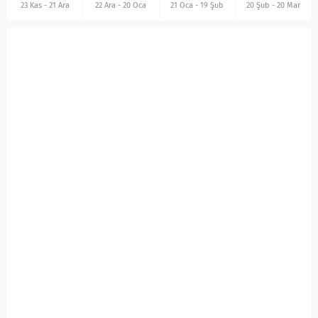
23 Kas
-
21 Ara
22 Ara
-
20 Oca
21 Oca
-
19 Şub
20 Şub
-
20 Mar