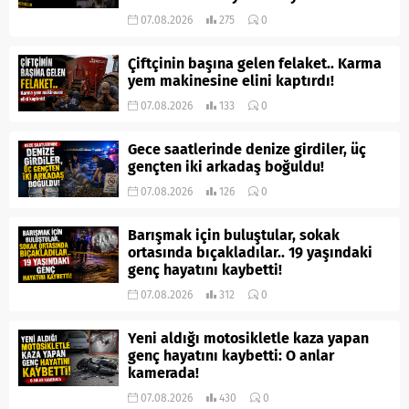
07.08.2026
275
0
Çiftçinin başına gelen felaket.. Karma
yem makinesine elini kaptırdı!
07.08.2026
133
0
Gece saatlerinde denize girdiler, üç
gençten iki arkadaş boğuldu!
07.08.2026
126
0
Barışmak için buluştular, sokak
ortasında bıçakladılar.. 19 yaşındaki
genç hayatını kaybetti!
07.08.2026
312
0
Yeni aldığı motosikletle kaza yapan
genç hayatını kaybetti: O anlar
kamerada!
07.08.2026
430
0