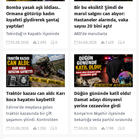
Bomba yasak aşk iddiası..
Bir bu eksikti! Şimdi de
Ormana götürüp kadın
marul salgını can alıyor:
kıyafeti giydirerek şantaj
Hastaneler alarmda, vaka
yaptılar!
sayısı 20 bini aştı!
Tekirdağ’ın Kapaklı ilçesinde
ABD’de marullarla
bir kişiyi, arkadaşının eşiyle
ilişkilendirilen siklospora
05.08.2026
2.093
0
04.08.2026
1.429
0
ilişki yaşadığı iddiasıyla
salgını büyümeye devam ediyor.
ormanlık alana götürerek zorla
İlk can kayıplarının yaşandığı
kadın kıyafetleri giydirdiği,
salgında vaka sayısının 20 bini
özür videosu çektirip...
aştığı belirtilirken, sağlık...
Traktör kazası can aldı: Karı
Düğün gününde katil oldu!
koca hayatını kaybetti!
Damat adayı dünyaevi
yerine cezaevine girdi
Edirne’de meydana gelen
traktör kazasında bir çift
Konya’nın Akşehir ilçesinde
yaşamını yitirdi. Kontrolden
bekarlığa veda partisi sırasında
çıkarak devrilen traktörün
çıkan kavgada bir kişi hayatını
03.08.2026
1.358
0
08.08.2026
1.198
0
altında kalan Raşit Taşkın ile
kaybetti. Husumetlisini sopayla
eşi Fatma...
darbederek ölümüne neden