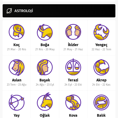
ASTROLOJİ
Koç
Boğa
İkizler
Yengeç
21 Mar
-
20 Nis
21 Nis
-
20 May
21 May
-
21 Haz
22 Haz
-
22 Tem
Aslan
Başak
Terazi
Akrep
23 Tem
-
23 Ağu
24 Ağu
-
23 Eyl
24 Eyl
-
23 Eki
24 Eki
-
22 Kas
Yay
Oğlak
Kova
Balık