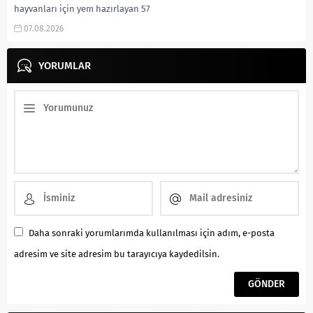
hayvanları için yem hazırlayan 57
yaşındaki çiftçi, elini yem karma
07.08.2026
makinesine kaptırması sonucu
ağır yaralandı. Olay, Alaca...
YORUMLAR
Daha sonraki yorumlarımda kullanılması için adım, e-posta
adresim ve site adresim bu tarayıcıya kaydedilsin.