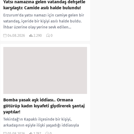
Yatsı namazına gelen vatandaş dehşetle
karşılaştı: Camide asılı halde bulundu!
Erzurum’da yatsı namazı için camiye gelen bir
vatandaş, içeride bir kişiyi asılı halde buldu.
İhbar üzerine olay yerine sevk edilen...
04.08.2026
2.290
0
Bomba yasak aşk iddiası.. Ormana
götürüp kadın kıyafeti giydirerek şantaj
yaptılar!
Tekirdağ’ın Kapaklı ilçesinde bir kişiyi,
arkadaşının eşiyle ilişki yaşadığı iddiasıyla
ormanlık alana götürerek zorla kadın
05.08.2026
1.787
0