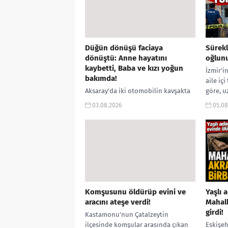
Düğün dönüşü faciaya
Sürekl
dönüştü: Anne hayatını
oğlunu
kaybetti, Baba ve kızı yoğun
İzmir’i
bakımda!
aile içi
Aksaray’da iki otomobilin kavşakta
göre, u
çarpışması sonucu meydana gelen
tartışm
03.08.2026
05.08
trafik kazasında, düğünden dönen
yaşındak
aynı aileden anne yaşamını yitirdi.
Ağır yaralanan baba...
Komşusunu öldürüp evini ve
Yaşlı 
aracını ateşe verdi!
Mahall
girdi!
Kastamonu’nun Çatalzeytin
ilçesinde komşular arasında çıkan
Eskişeh