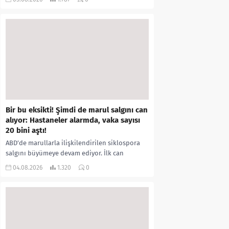
kıyafetleri giydirdiği, özür videosu çektirip...
Bir bu eksikti! Şimdi de marul salgını can
alıyor: Hastaneler alarmda, vaka sayısı
20 bini aştı!
ABD’de marullarla ilişkilendirilen siklospora
salgını büyümeye devam ediyor. İlk can
kayıplarının yaşandığı salgında vaka sayısının
04.08.2026
1.320
0
20 bini aştığı belirtilirken, sağlık...