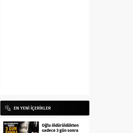
EN YENİ İÇERİKLER
Oğlu öldürüldükten
sadece 3 gün sonra