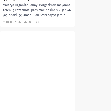
Malatya Organize Sanayi Bölgesi’nde meydana
gelen iş kazasında, pres makinesine sıkışan 46
yaşındaki işçi Amanullah Seferbay yaşamını
yitirdi. Olayla ilgili...
04.08.2026
985
0