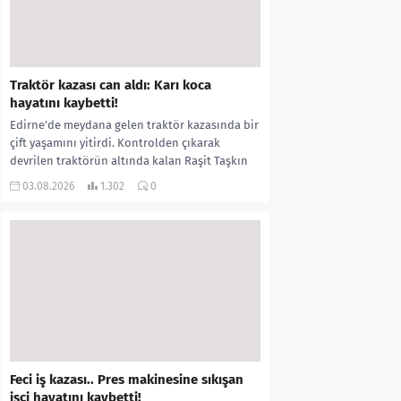
Traktör kazası can aldı: Karı koca
hayatını kaybetti!
Edirne’de meydana gelen traktör kazasında bir
çift yaşamını yitirdi. Kontrolden çıkarak
devrilen traktörün altında kalan Raşit Taşkın
ile eşi Fatma...
03.08.2026
1.302
0
Feci iş kazası.. Pres makinesine sıkışan
işçi hayatını kaybetti!