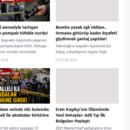
i annesiyle tartışan
Bomba yasak aşk iddiası..
 pompalı tüfekle vurdu!
Ormana götürüp kadın kıyafeti
giydirerek şantaj yaptılar!
n Bayraklı ilçesinde yaşanan
 tartışma kanlı bitti. İddiaya
Tekirdağ’ın Kapaklı ilçesinde bir
zun süredir annesiyle
kişiyi, arkadaşının eşiyle ilişki
alar yaşadığı öne sürülen 33
yaşadığı iddiasıyla ormanlık alana
.2026
05.08.2026
i...
götürerek zorla kadın kıyafetleri
giydirdiği, özür videosu çektirip...
adam evinde ölü bulundu:
Eren Kaşıkçı’nın Ölümünde
eli ile akrabalar birbirine
Yeni Detaylar: Adli Tıp İlk
Bulguları Paylaştı
ir’de yalnız yaşayan 72
2021 MasterChef şampiyonu Eren