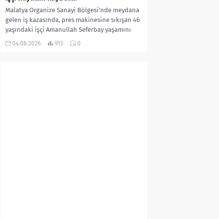
Malatya Organize Sanayi Bölgesi’nde meydana
gelen iş kazasında, pres makinesine sıkışan 46
yaşındaki işçi Amanullah Seferbay yaşamını
yitirdi. Olayla ilgili...
04.08.2026
913
0