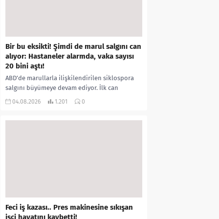
Bir bu eksikti! Şimdi de marul salgını can
alıyor: Hastaneler alarmda, vaka sayısı
20 bini aştı!
ABD’de marullarla ilişkilendirilen siklospora
salgını büyümeye devam ediyor. İlk can
kayıplarının yaşandığı salgında vaka sayısının
04.08.2026
1.201
0
20 bini aştığı belirtilirken, sağlık...
Feci iş kazası.. Pres makinesine sıkışan
işçi hayatını kaybetti!