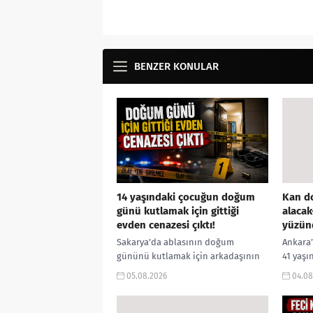
BENZER KONULAR
14 yaşındaki çocuğun doğum
Kan do
günü kutlamak için gittiği
alacak
evden cenazesi çıktı!
yüzün
Sakarya’da ablasının doğum
Ankara’
gününü kutlamak için arkadaşının
41 yaşı
evine giden 14 yaşındaki Murat
erkek k
05.08.2026
04.08
İmrağ’ın tabancayla vurularak
anlaşma
hayatını kaybetmesine ilişkin
meseles
soruşturmada yeni...