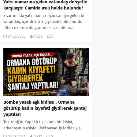
Yatsı namazına gelen vatandaş dehşetle
karşılaştı: Camide asılı halde bulundu!
Erzurum’da yatsı namazı için camiye gelen bir
vatandaş, içeride bir kişiyi asılı halde buldu.
İhbar üzerine olay yerine sevk edilen...
04.08.2026
1.836
0
Bomba yasak aşk iddiası.. Ormana
götürüp kadın kıyafeti giydirerek şantaj
yaptılar!
Tekirdağ’ın Kapaklı ilçesinde bir kişiyi,
arkadaşının eşiyle ilişki yaşadığı iddiasıyla
ormanlık alana götürerek zorla kadın
05.08.2026
1.313
0