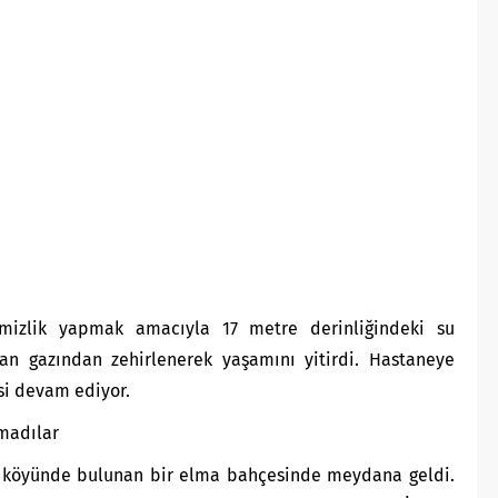
mizlik yapmak amacıyla 17 metre derinliğindeki su
n gazından zehirlenerek yaşamını yitirdi. Hastaneye
esi devam ediyor.
amadılar
r köyünde bulunan bir elma bahçesinde meydana geldi.