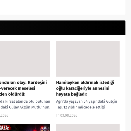
nduran olay: Kardeşini
Hamileyken aldırmak istediği
-verecek meselesi
oğlu karaciğeriyle annesini
den öldürdü!
hayata bağladı!
da kırsal alanda ölü bulunan
Ağrı’da yaşayan 54 yaşındaki Gülçin
ndaki Gülay Akgün Mutlu’nun,
Taş, 12 yıldır mücadele ettiği
ardeşi tarafından ticari
karaciğer yetmezliği nedeniyle
.2026
03.08.2026
zlık ve alacak-verecek
yaşam savaşı verirken, umudu yıllar
i nedeniyle öldürüldüğü...
önce dünyaya...