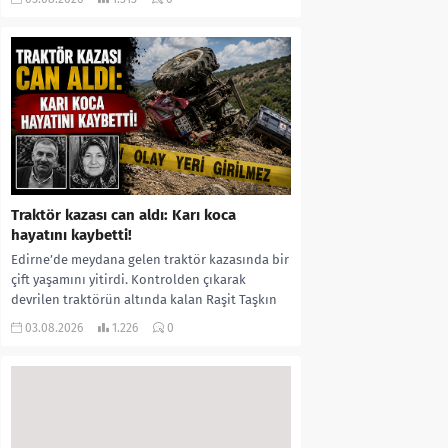
kıyafetleri giydirdiği, özür videosu çektirip...
Traktör kazası can aldı: Karı koca
hayatını kaybetti!
Edirne’de meydana gelen traktör kazasında bir
çift yaşamını yitirdi. Kontrolden çıkarak
devrilen traktörün altında kalan Raşit Taşkın
ile eşi Fatma...
03.08.2026
1.226
0