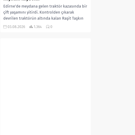
Edirne’de meydana gelen traktör kazasında bir
çift yaşamını yitirdi. Kontrolden çıkarak
devrilen traktörün altında kalan Raşit Taşkın
ile eşi Fatma...
03.08.2026
1.364
0