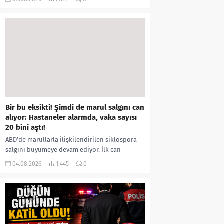
kıyafetleri giydirdiği, özür videosu çektirip...
Bir bu eksikti! Şimdi de marul salgını can
alıyor: Hastaneler alarmda, vaka sayısı
20 bini aştı!
ABD’de marullarla ilişkilendirilen siklospora
salgını büyümeye devam ediyor. İlk can
kayıplarının yaşandığı salgında vaka sayısının
04.08.2026
1.445
0
20 bini aştığı belirtilirken, sağlık...