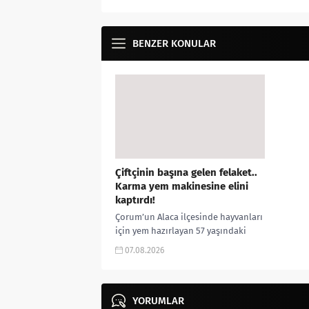
BENZER KONULAR
Çiftçinin başına gelen felaket..
Karma yem makinesine elini
kaptırdı!
Çorum’un Alaca ilçesinde hayvanları
için yem hazırlayan 57 yaşındaki
çiftçi, elini yem karma makinesine
07.08.2026
kaptırması sonucu ağır yaralandı.
Olay, Alaca...
YORUMLAR