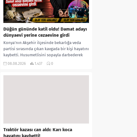
Düğün gününde katil oldu! Damat adayı
dünyaevi yerine cezaevine girdi
Konya’nın Akşehir ilçesinde bekarlığa veda
partisi sırasında çıkan kavgada bir kişi hayatını
kaybetti. Husumetlisini sopayla darbederek
ölümüne neden olduğu iddia...
08.08.2026
1.437
0
Traktör kazası can aldı: Karı koca
hayatını kaybetti!