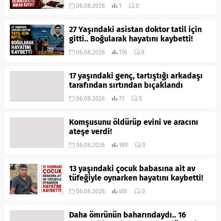
06.08.2026
1
0
27 Yaşındaki asistan doktor tatil için
gitti.. Boğularak hayatını kaybetti!
06.08.2026
116
0
17 yaşındaki genç, tartıştığı arkadaşı
tarafından sırtından bıçaklandı
06.08.2026
73
0
Komşusunu öldürüp evini ve aracını
ateşe verdi!
06.08.2026
189
0
13 yaşındaki çocuk babasına ait av
tüfeğiyle oynarken hayatını kaybetti!
06.08.2026
418
0
Daha ömrünün baharındaydı.. 16