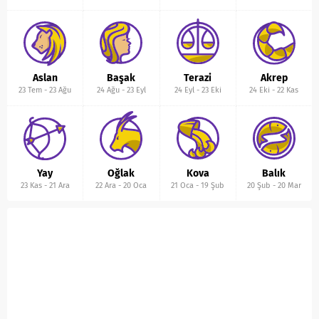
Aslan
Başak
Terazi
Akrep
23 Tem
-
23 Ağu
24 Ağu
-
23 Eyl
24 Eyl
-
23 Eki
24 Eki
-
22 Kas
Yay
Oğlak
Kova
Balık
23 Kas
-
21 Ara
22 Ara
-
20 Oca
21 Oca
-
19 Şub
20 Şub
-
20 Mar