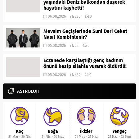
yaşındaki Deniz balkondan düşerek
hayatını kaybetti!
06.08.2026
230
0
Mevsim Geçişlerinde Suni Deri Ceket
Nasıl Kombinlenir?
05.08.2026
22
0
Eczanede karşılaştığı genç kadının
önünü kesip silahla vurarak öldürdü!
05.08.2026
459
0
ASTROLOJİ
Koç
Boğa
İkizler
Yengeç
21 Mar
-
20 Nis
21 Nis
-
20 May
21 May
-
21 Haz
22 Haz
-
22 Tem