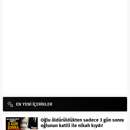
EN YENİ İÇERİKLER
Oğlu öldürüldükten sadece 3 gün sonra
oğlunun katili ile nikah kıydı!