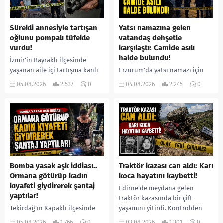
Sürekli annesiyle tartışan
Yatsı namazına gelen
oğlunu pompalı tüfekle
vatandaş dehşetle
vurdu!
karşılaştı: Camide asılı
halde bulundu!
İzmir’in Bayraklı ilçesinde
yaşanan aile içi tartışma kanlı
Erzurum’da yatsı namazı için
bitti. İddiaya göre, uzun süredir
camiye gelen bir vatandaş,
05.08.2026
2.537
0
04.08.2026
2.245
0
annesiyle tartışmalar yaşadığı
içeride bir kişiyi asılı halde
öne sürülen 33 yaşındaki...
buldu. İhbar üzerine olay
yerine sevk edilen...
Bomba yasak aşk iddiası..
Traktör kazası can aldı: Karı
Ormana götürüp kadın
koca hayatını kaybetti!
kıyafeti giydirerek şantaj
Edirne’de meydana gelen
yaptılar!
traktör kazasında bir çift
Tekirdağ’ın Kapaklı ilçesinde
yaşamını yitirdi. Kontrolden
bir kişiyi, arkadaşının eşiyle
çıkarak devrilen traktörün
05.08.2026
1.766
0
03.08.2026
1.301
0