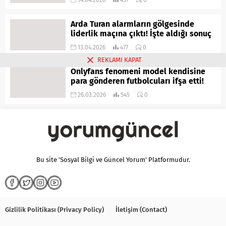
Arda Turan alarmların gölgesinde
liderlik maçına çıktı! İşte aldığı sonuç
13.04.2026
477
0
REKLAMI KAPAT
Onlyfans fenomeni model kendisine
para gönderen futbolcuları ifşa etti!
26.03.2026
545
0
Bu site 'Sosyal Bilgi ve Güncel Yorum' Platformudur.
Gizlilik Politikası (Privacy Policy)
İletişim (Contact)