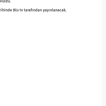
örüldü.
arihinde Blu tv tarafından
yayınlanacak.