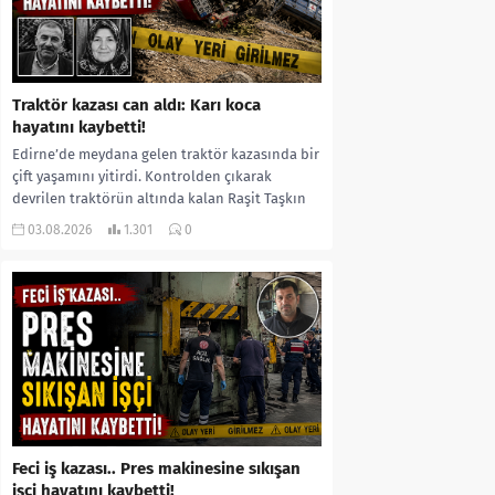
Traktör kazası can aldı: Karı koca
hayatını kaybetti!
Edirne’de meydana gelen traktör kazasında bir
çift yaşamını yitirdi. Kontrolden çıkarak
devrilen traktörün altında kalan Raşit Taşkın
ile eşi Fatma...
03.08.2026
1.301
0
Feci iş kazası.. Pres makinesine sıkışan
işçi hayatını kaybetti!