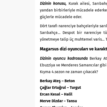
Dizinin konusu,
Kurak ailesi, Sarıbah
yandan birbirleriyle mücadele ederke
güçlerle mücadele eder.
Dört tarafı narenciye bahçeleriyle sarıl
Sarıbahçe… Despot bir narenciye tüc
yönetmeye talip üç muhtemel varis… T
Magarsus dizi oyuncuları ve karakt
Dizinin oyuncu kadrosunda
Berkay At
Ebuzziya ve Menderes Samancılar gibi i
Kıyma 4.sezon ne zaman çıkacak?
Berkay Ateş – Beton
Çağlar Ertuğrul – Turgut
Ercan Kesal – Halil
Merve Dizdar – Tansu