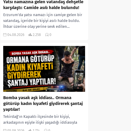
Yatsı namazına gelen vatandaş dehşetle
karşılaştı: Camide asılı halde bulundu!
Erzurum’da yatsı namazı için camiye gelen bir
vatandaş, içeride bir kişiyi asılı halde buldu.
İhbar üzerine olay yerine sevk edilen...
04.08.2026
2.258
0
Bomba yasak aşk iddiası.. Ormana
götürüp kadın kıyafeti giydirerek şantaj
yaptılar!
Tekirdağ’ın Kapaklı ilçesinde bir kişiyi,
arkadaşının eşiyle ilişki yaşadığı iddiasıyla
ormanlık alana götürerek zorla kadın
05.08.2026
1.774
0