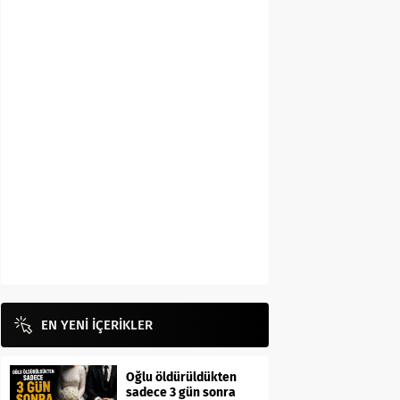
EN YENİ İÇERİKLER
Oğlu öldürüldükten
sadece 3 gün sonra