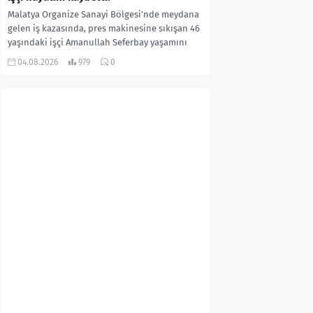
Malatya Organize Sanayi Bölgesi’nde meydana
gelen iş kazasında, pres makinesine sıkışan 46
yaşındaki işçi Amanullah Seferbay yaşamını
yitirdi. Olayla ilgili...
04.08.2026
979
0