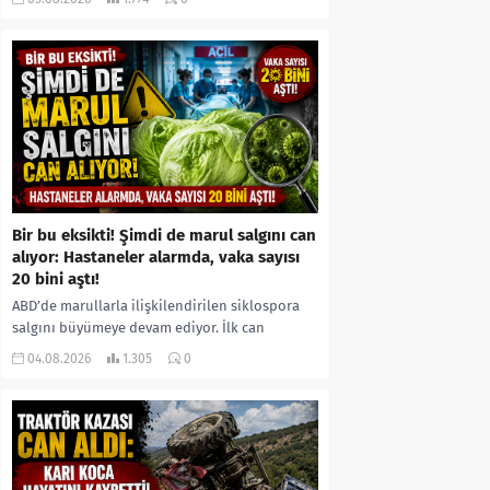
kıyafetleri giydirdiği, özür videosu çektirip...
Bir bu eksikti! Şimdi de marul salgını can
alıyor: Hastaneler alarmda, vaka sayısı
20 bini aştı!
ABD’de marullarla ilişkilendirilen siklospora
salgını büyümeye devam ediyor. İlk can
kayıplarının yaşandığı salgında vaka sayısının
04.08.2026
1.305
0
20 bini aştığı belirtilirken, sağlık...