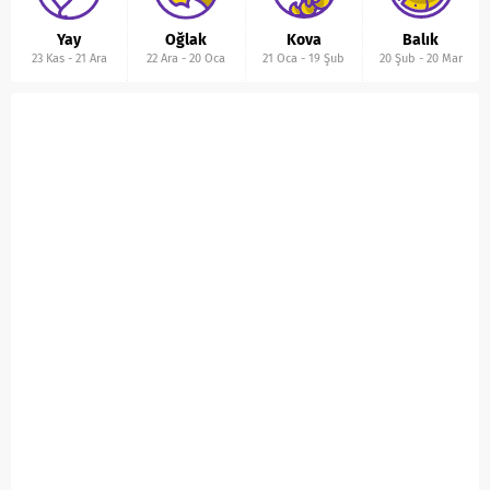
Yay
Oğlak
Kova
Balık
23 Kas
-
21 Ara
22 Ara
-
20 Oca
21 Oca
-
19 Şub
20 Şub
-
20 Mar