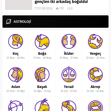
gençten iki arkadaş boğuldu!
07.08.2026
170
0
ASTROLOJİ
Koç
Boğa
İkizler
Yengeç
21 Mar
-
20 Nis
21 Nis
-
20 May
21 May
-
21 Haz
22 Haz
-
22 Tem
Aslan
Başak
Terazi
Akrep
23 Tem
-
23 Ağu
24 Ağu
-
23 Eyl
24 Eyl
-
23 Eki
24 Eki
-
22 Kas