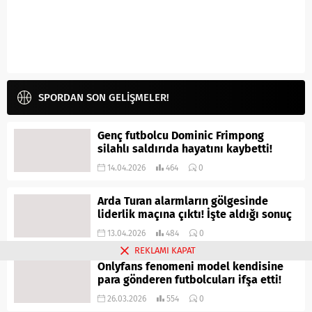
SPORDAN SON GELİŞMELER!
Genç futbolcu Dominic Frimpong
silahlı saldırıda hayatını kaybetti!
14.04.2026
464
0
Arda Turan alarmların gölgesinde
liderlik maçına çıktı! İşte aldığı sonuç
13.04.2026
484
0
REKLAMI KAPAT
Onlyfans fenomeni model kendisine
para gönderen futbolcuları ifşa etti!
26.03.2026
554
0