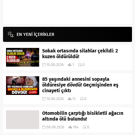
EN YENİ İÇERİKLER
Sokak ortasında silahlar çekildi: 2
kuzen öldürüldü!
10.08.2026
1
0
85 yaşındaki annesini sopayla
öldüresiye dövdü! Geçmişinden eş
cinayeti çıktı
10.08.2026
74
0
Otomobilin çarptığı bisikletli ağacın
altında ölü bulundu!
08.08.2026
184
0