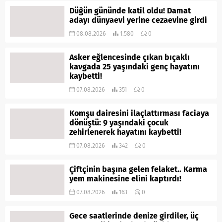
Düğün gününde katil oldu! Damat
adayı dünyaevi yerine cezaevine girdi
08.08.2026
1.580
0
Asker eğlencesinde çıkan bıçaklı
kavgada 25 yaşındaki genç hayatını
kaybetti!
07.08.2026
351
0
Komşu dairesini ilaçlattırması faciaya
dönüştü: 9 yaşındaki çocuk
zehirlenerek hayatını kaybetti!
07.08.2026
342
0
Çiftçinin başına gelen felaket.. Karma
yem makinesine elini kaptırdı!
07.08.2026
163
0
Gece saatlerinde denize girdiler, üç