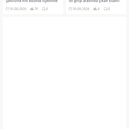
Şanlıurfa’nın Bozova ilçesinde
iki grup arasında çıkan silahlı
85 yaşındaki İslim Yaprak, 53
kavgada iki kuzen yaşamını
10.08.2026
79
0
10.08.2026
8
0
yaşındaki oğlu İbrahim
yitirdi. Olayla ilgili 5 şüpheli...
Yaprak’ın sopa ve yumruklu
saldırısına uğradı. Ağır
yaralanan yaşlı...