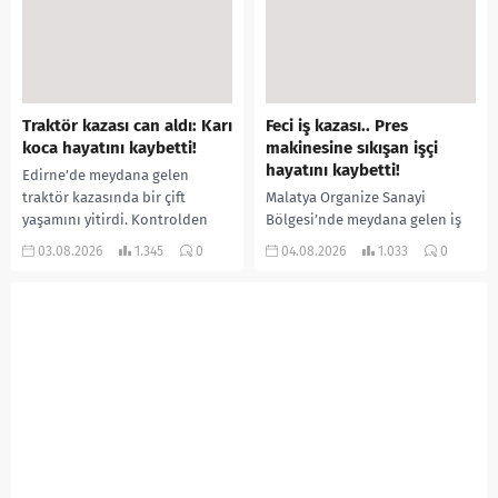
özür videosu çektirip...
aştığı belirtilirken, sağlık...
Traktör kazası can aldı: Karı
Feci iş kazası.. Pres
koca hayatını kaybetti!
makinesine sıkışan işçi
hayatını kaybetti!
Edirne’de meydana gelen
traktör kazasında bir çift
Malatya Organize Sanayi
yaşamını yitirdi. Kontrolden
Bölgesi’nde meydana gelen iş
çıkarak devrilen traktörün
kazasında, pres makinesine
03.08.2026
1.345
0
04.08.2026
1.033
0
altında kalan Raşit Taşkın ile
sıkışan 46 yaşındaki işçi
eşi Fatma...
Amanullah Seferbay yaşamını
yitirdi. Olayla ilgili...