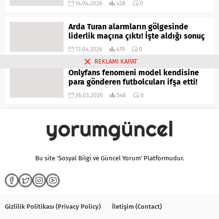
14.04.2026
458
0
Arda Turan alarmların gölgesinde
liderlik maçına çıktı! İşte aldığı sonuç
13.04.2026
479
0
REKLAMI KAPAT
Onlyfans fenomeni model kendisine
para gönderen futbolcuları ifşa etti!
26.03.2026
548
0
Bu site 'Sosyal Bilgi ve Güncel Yorum' Platformudur.
Gizlilik Politikası (Privacy Policy)
İletişim (Contact)