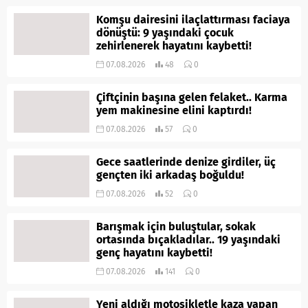
Komşu dairesini ilaçlattırması faciaya
dönüştü: 9 yaşındaki çocuk
zehirlenerek hayatını kaybetti!
07.08.2026
48
0
Çiftçinin başına gelen felaket.. Karma
yem makinesine elini kaptırdı!
07.08.2026
57
0
Gece saatlerinde denize girdiler, üç
gençten iki arkadaş boğuldu!
07.08.2026
52
0
Barışmak için buluştular, sokak
ortasında bıçakladılar.. 19 yaşındaki
genç hayatını kaybetti!
07.08.2026
141
0
Yeni aldığı motosikletle kaza yapan