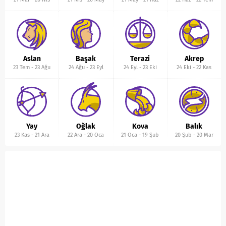
Aslan
Başak
Terazi
Akrep
23 Tem
-
23 Ağu
24 Ağu
-
23 Eyl
24 Eyl
-
23 Eki
24 Eki
-
22 Kas
Yay
Oğlak
Kova
Balık
23 Kas
-
21 Ara
22 Ara
-
20 Oca
21 Oca
-
19 Şub
20 Şub
-
20 Mar