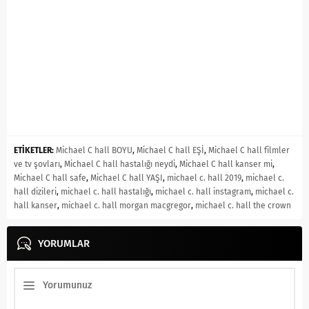
ETİKETLER:
Michael C hall BOYU
,
Michael C hall EŞİ
,
Michael C hall filmler
ve tv şovları
,
Michael C hall hastalığı neydi
,
Michael C hall kanser mi
,
Michael C hall safe
,
Michael C hall YAŞI
,
michael c. hall 2019
,
michael c.
hall dizileri
,
michael c. hall hastalığı
,
michael c. hall instagram
,
michael c.
hall kanser
,
michael c. hall morgan macgregor
,
michael c. hall the crown
YORUMLAR