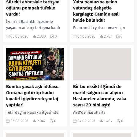
Sürekli annesiyle tartışan
Yatsı namazına gelen
oğlunu pompalı tüfekle
vatandaş dehşetle
vurdu!
karşılaştı: Camide asılı
halde bulundu!
İzmir’in Bayraklı ilçesinde
yaşanan aile içi tartışma kanlı
Erzurum’da yatsı namazı için
bitti. İddiaya göre, uzun süredir
camiye gelen bir vatandaş,
05.08.2026
2.830
0
04.08.2026
2.767
0
annesiyle tartışmalar yaşadığı
içeride bir kişiyi asılı halde
öne sürülen 33 yaşındaki...
buldu. İhbar üzerine olay
yerine sevk edilen...
Bomba yasak aşk iddiası..
Bir bu eksikti! Şimdi de
Ormana götürüp kadın
marul salgını can alıyor:
kıyafeti giydirerek şantaj
Hastaneler alarmda, vaka
yaptılar!
sayısı 20 bini aştı!
Tekirdağ’ın Kapaklı ilçesinde
ABD’de marullarla
bir kişiyi, arkadaşının eşiyle
ilişkilendirilen siklospora
05.08.2026
2.047
0
04.08.2026
1.404
0
ilişki yaşadığı iddiasıyla
salgını büyümeye devam ediyor.
ormanlık alana götürerek zorla
İlk can kayıplarının yaşandığı
kadın kıyafetleri giydirdiği,
salgında vaka sayısının 20 bini