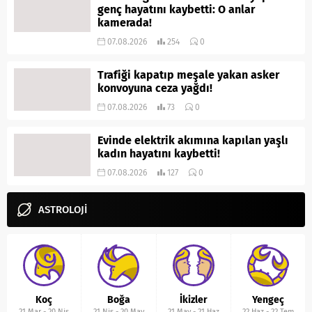
genç hayatını kaybetti: O anlar
kamerada!
07.08.2026
254
0
Trafiği kapatıp meşale yakan asker
konvoyuna ceza yağdı!
07.08.2026
73
0
Evinde elektrik akımına kapılan yaşlı
kadın hayatını kaybetti!
07.08.2026
127
0
ASTROLOJİ
Koç
Boğa
İkizler
Yengeç
21 Mar
-
20 Nis
21 Nis
-
20 May
21 May
-
21 Haz
22 Haz
-
22 Tem