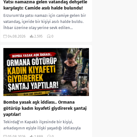
Yatsı namazına gelen vatandaş dehşetle
karşılaştı: Camide asılı halde bulundu!
Erzurum’da yatsı namazı için camiye gelen bir
vatandaş, içeride bir kişiyi asılı halde buldu.
İhbar üzerine olay yerine sevk edilen...
04.08.2026
2.595
0
Bomba yasak aşk iddiası.. Ormana
götürüp kadın kıyafeti giydirerek şantaj
yaptılar!
Tekirdağ’ın Kapaklı ilçesinde bir kişiyi,
arkadaşının eşiyle ilişki yaşadığı iddiasıyla
ormanlık alana götürerek zorla kadın
05.08.2026
1.889
0