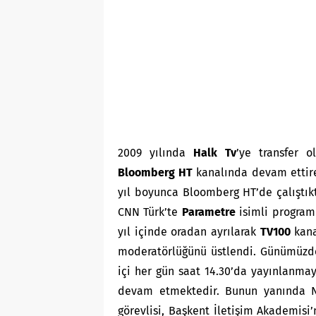
2009 yılında
Halk Tv
’ye transfer o
Bloomberg HT
kanalında devam ettirer
yıl boyunca Bloomberg HT’de çalıştık
CNN Türk’te
Parametre
isimli program
yıl içinde oradan ayrılarak
TV100
kana
moderatörlüğünü üstlendi. Günümüzde
içi her gün saat 14.30’da yayınlanm
devam etmektedir. Bunun yanında Niş
görevlisi, Başkent İletişim Akademisi