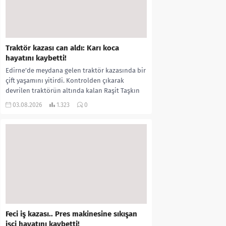
Traktör kazası can aldı: Karı koca
hayatını kaybetti!
Edirne’de meydana gelen traktör kazasında bir
çift yaşamını yitirdi. Kontrolden çıkarak
devrilen traktörün altında kalan Raşit Taşkın
ile eşi Fatma...
03.08.2026
1.323
0
Feci iş kazası.. Pres makinesine sıkışan
işçi hayatını kaybetti!