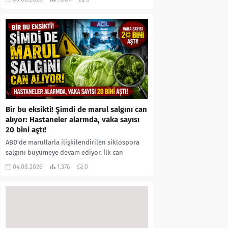
kıyafetleri giydirdiği, özür videosu çektirip...
Bir bu eksikti! Şimdi de marul salgını can
alıyor: Hastaneler alarmda, vaka sayısı
20 bini aştı!
ABD’de marullarla ilişkilendirilen siklospora
salgını büyümeye devam ediyor. İlk can
kayıplarının yaşandığı salgında vaka sayısının
04.08.2026
1.376
0
20 bini aştığı belirtilirken, sağlık...