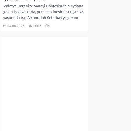
Malatya Organize Sanayi Bölgesi’nde meydana
gelen iş kazasında, pres makinesine sıkışan 46
yaşındaki işçi Amanullah Seferbay yaşamını
yitirdi. Olayla ilgili...
04.08.2026
1.002
0