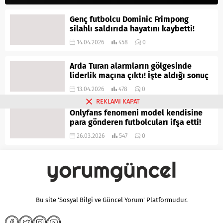
Genç futbolcu Dominic Frimpong
silahlı saldırıda hayatını kaybetti!
14.04.2026
458
0
Arda Turan alarmların gölgesinde
liderlik maçına çıktı! İşte aldığı sonuç
13.04.2026
478
0
REKLAMI KAPAT
Onlyfans fenomeni model kendisine
para gönderen futbolcuları ifşa etti!
26.03.2026
547
0
Bu site 'Sosyal Bilgi ve Güncel Yorum' Platformudur.