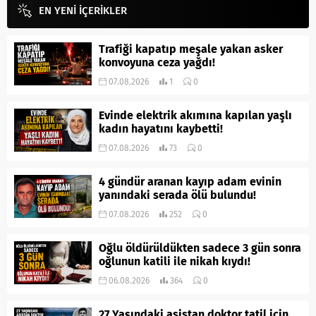
EN YENİ İÇERİKLER
Trafiği kapatıp meşale yakan asker
konvoyuna ceza yağdı!
07.08.2026
1
0
Evinde elektrik akımına kapılan yaşlı
kadın hayatını kaybetti!
07.08.2026
73
0
4 gündür aranan kayıp adam evinin
yanındaki serada ölü bulundu!
07.08.2026
252
0
Oğlu öldürüldükten sadece 3 gün sonra
oğlunun katili ile nikah kıydı!
06.08.2026
364
0
27 Yaşındaki asistan doktor tatil için