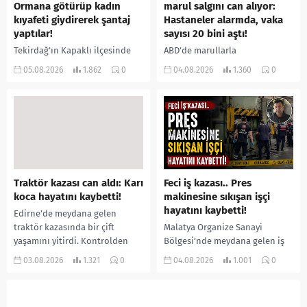
Ormana götürüp kadın
marul salgını can alıyor:
kıyafeti giydirerek şantaj
Hastaneler alarmda, vaka
yaptılar!
sayısı 20 bini aştı!
Tekirdağ’ın Kapaklı ilçesinde
ABD’de marullarla
bir kişiyi, arkadaşının eşiyle
ilişkilendirilen siklospora
05.08.2026
1.862
0
04.08.2026
1.360
0
ilişki yaşadığı iddiasıyla
salgını büyümeye devam ediyor.
ormanlık alana götürerek zorla
İlk can kayıplarının yaşandığı
kadın kıyafetleri giydirdiği,
salgında vaka sayısının 20 bini
özür videosu çektirip...
aştığı belirtilirken, sağlık...
Traktör kazası can aldı: Karı
Feci iş kazası.. Pres
koca hayatını kaybetti!
makinesine sıkışan işçi
hayatını kaybetti!
Edirne’de meydana gelen
traktör kazasında bir çift
Malatya Organize Sanayi
yaşamını yitirdi. Kontrolden
Bölgesi’nde meydana gelen iş
çıkarak devrilen traktörün
kazasında, pres makinesine
03.08.2026
1.321
0
04.08.2026
1.001
0
altında kalan Raşit Taşkın ile
sıkışan 46 yaşındaki işçi
eşi Fatma...
Amanullah Seferbay yaşamını
yitirdi. Olayla ilgili...