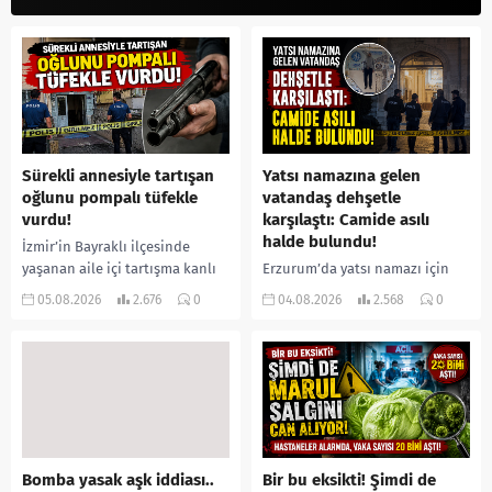
Sürekli annesiyle tartışan
Yatsı namazına gelen
oğlunu pompalı tüfekle
vatandaş dehşetle
vurdu!
karşılaştı: Camide asılı
halde bulundu!
İzmir’in Bayraklı ilçesinde
yaşanan aile içi tartışma kanlı
Erzurum’da yatsı namazı için
bitti. İddiaya göre, uzun süredir
camiye gelen bir vatandaş,
05.08.2026
2.676
0
04.08.2026
2.568
0
annesiyle tartışmalar yaşadığı
içeride bir kişiyi asılı halde
öne sürülen 33 yaşındaki...
buldu. İhbar üzerine olay
yerine sevk edilen...
Bomba yasak aşk iddiası..
Bir bu eksikti! Şimdi de