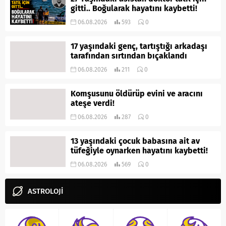
gitti.. Boğularak hayatını kaybetti!
06.08.2026
593
0
17 yaşındaki genç, tartıştığı arkadaşı
tarafından sırtından bıçaklandı
06.08.2026
211
0
Komşusunu öldürüp evini ve aracını
ateşe verdi!
06.08.2026
287
0
13 yaşındaki çocuk babasına ait av
tüfeğiyle oynarken hayatını kaybetti!
06.08.2026
569
0
ASTROLOJİ