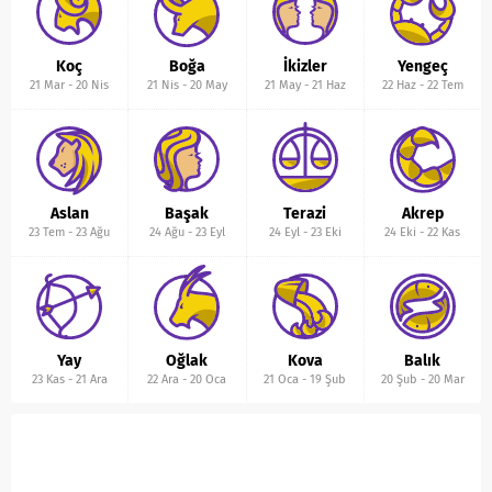
Koç
Boğa
İkizler
Yengeç
21 Mar
-
20 Nis
21 Nis
-
20 May
21 May
-
21 Haz
22 Haz
-
22 Tem
Aslan
Başak
Terazi
Akrep
23 Tem
-
23 Ağu
24 Ağu
-
23 Eyl
24 Eyl
-
23 Eki
24 Eki
-
22 Kas
Yay
Oğlak
Kova
Balık
23 Kas
-
21 Ara
22 Ara
-
20 Oca
21 Oca
-
19 Şub
20 Şub
-
20 Mar