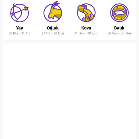
Yay
Oğlak
Kova
Balık
23 Kas
-
21 Ara
22 Ara
-
20 Oca
21 Oca
-
19 Şub
20 Şub
-
20 Mar