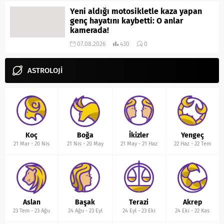
Yeni aldığı motosikletle kaza yapan
genç hayatını kaybetti: O anlar
kamerada!
07.08.2026
430
0
ASTROLOJİ
Koç
Boğa
İkizler
Yengeç
21 Mar
-
20 Nis
21 Nis
-
20 May
21 May
-
21 Haz
22 Haz
-
22 Tem
Aslan
Başak
Terazi
Akrep
23 Tem
-
23 Ağu
24 Ağu
-
23 Eyl
24 Eyl
-
23 Eki
24 Eki
-
22 Kas