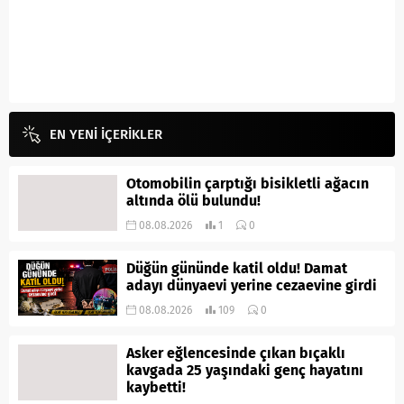
EN YENİ İÇERİKLER
Otomobilin çarptığı bisikletli ağacın
altında ölü bulundu!
08.08.2026
1
0
Düğün gününde katil oldu! Damat
adayı dünyaevi yerine cezaevine girdi
08.08.2026
109
0
Asker eğlencesinde çıkan bıçaklı
kavgada 25 yaşındaki genç hayatını
kaybetti!