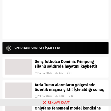
SPORDAN SON GELİŞMELER!
Genç futbolcu Dominic Frimpong
silahlı saldırıda hayatını kaybetti!
14.04.2026
462
0
Arda Turan alarmların gölgesinde
liderlik maçına çıktı! İşte aldığı sonuç
13.04.2026
480
0
REKLAMI KAPAT
Onlyfans fenomeni model kendisine