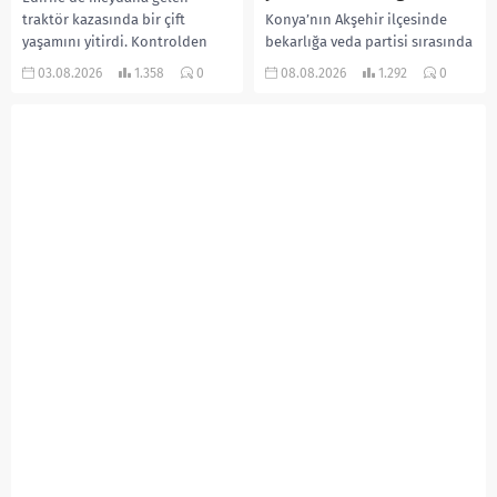
traktör kazasında bir çift
Konya’nın Akşehir ilçesinde
yaşamını yitirdi. Kontrolden
bekarlığa veda partisi sırasında
çıkarak devrilen traktörün
çıkan kavgada bir kişi hayatını
03.08.2026
1.358
0
08.08.2026
1.292
0
altında kalan Raşit Taşkın ile
kaybetti. Husumetlisini sopayla
eşi Fatma...
darbederek ölümüne neden
olduğu iddia...