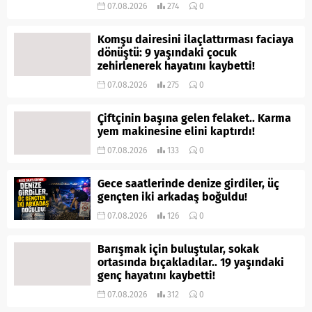
07.08.2026
274
0
Komşu dairesini ilaçlattırması faciaya
dönüştü: 9 yaşındaki çocuk
zehirlenerek hayatını kaybetti!
07.08.2026
275
0
Çiftçinin başına gelen felaket.. Karma
yem makinesine elini kaptırdı!
07.08.2026
133
0
Gece saatlerinde denize girdiler, üç
gençten iki arkadaş boğuldu!
07.08.2026
126
0
Barışmak için buluştular, sokak
ortasında bıçakladılar.. 19 yaşındaki
genç hayatını kaybetti!
07.08.2026
312
0