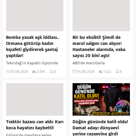
yerine sevk edilen...
Bomba yasak aşk iddiası..
Bir bu eksikti! Şimdi de
Ormana götürüp kadın
marul salgını can alıyor:
kıyafeti giydirerek şantaj
Hastaneler alarmda, vaka
yaptılar!
sayısı 20 bini aştı!
Tekirdağ’ın Kapaklı ilçesinde
ABD’de marullarla
bir kişiyi, arkadaşının eşiyle
ilişkilendirilen siklospora
05.08.2026
2.094
0
04.08.2026
1.432
0
ilişki yaşadığı iddiasıyla
salgını büyümeye devam ediyor.
ormanlık alana götürerek zorla
İlk can kayıplarının yaşandığı
kadın kıyafetleri giydirdiği,
salgında vaka sayısının 20 bini
özür videosu çektirip...
aştığı belirtilirken, sağlık...
Traktör kazası can aldı: Karı
Düğün gününde katil oldu!
koca hayatını kaybetti!
Damat adayı dünyaevi
yerine cezaevine girdi
Edirne’de meydana gelen