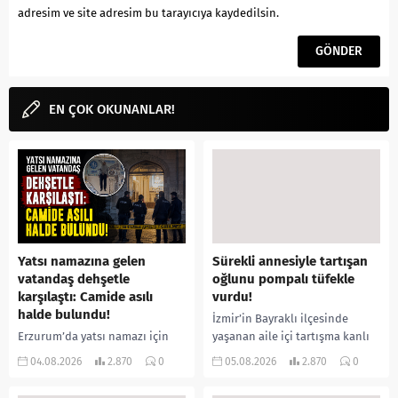
adresim ve site adresim bu tarayıcıya kaydedilsin.
EN ÇOK OKUNANLAR!
Yatsı namazına gelen
Sürekli annesiyle tartışan
vatandaş dehşetle
oğlunu pompalı tüfekle
karşılaştı: Camide asılı
vurdu!
halde bulundu!
İzmir’in Bayraklı ilçesinde
Erzurum’da yatsı namazı için
yaşanan aile içi tartışma kanlı
camiye gelen bir vatandaş,
bitti. İddiaya göre, uzun süredir
04.08.2026
2.870
0
05.08.2026
2.870
0
içeride bir kişiyi asılı halde
annesiyle tartışmalar yaşadığı
buldu. İhbar üzerine olay
öne sürülen 33 yaşındaki...