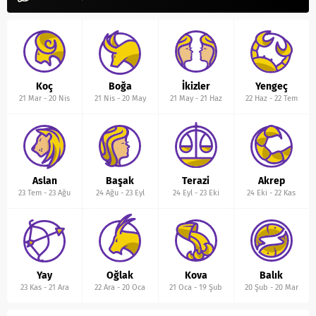
Koç
Boğa
İkizler
Yengeç
21 Mar
-
20 Nis
21 Nis
-
20 May
21 May
-
21 Haz
22 Haz
-
22 Tem
Aslan
Başak
Terazi
Akrep
23 Tem
-
23 Ağu
24 Ağu
-
23 Eyl
24 Eyl
-
23 Eki
24 Eki
-
22 Kas
Yay
Oğlak
Kova
Balık
23 Kas
-
21 Ara
22 Ara
-
20 Oca
21 Oca
-
19 Şub
20 Şub
-
20 Mar