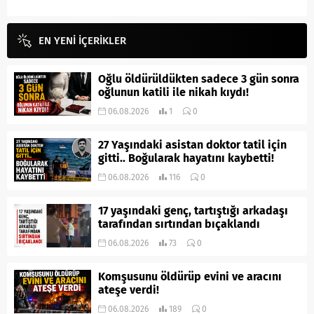
EN YENİ İÇERİKLER
Oğlu öldürüldükten sadece 3 gün sonra
oğlunun katili ile nikah kıydı!
06.08.2026
1
0
27 Yaşındaki asistan doktor tatil için
gitti.. Boğularak hayatını kaybetti!
06.08.2026
116
0
17 yaşındaki genç, tartıştığı arkadaşı
tarafından sırtından bıçaklandı
06.08.2026
73
0
Komşusunu öldürüp evini ve aracını
ateşe verdi!
06.08.2026
189
0