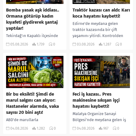
Bomba yasak aşk iddiası..
Traktör kazası can aldı: Karı
Ormana götürüp kadın
koca hayatını kaybetti!
kıyafeti giydirerek şantaj
Edirne’de meydana gelen
yaptılar!
traktör kazasında bir çift
Tekirdağ’ın Kapaklı ilçesinde
yaşamını yitirdi. Kontrolden
bir kişiyi, arkadaşının eşiyle
çıkarak devrilen traktörün
05.08.2026
1.739
0
03.08.2026
1.287
0
ilişki yaşadığı iddiasıyla
altında kalan Raşit Taşkın ile
ormanlık alana götürerek zorla
eşi Fatma...
kadın kıyafetleri giydirdiği,
özür videosu çektirip...
Bir bu eksikti! Şimdi de
Feci iş kazası.. Pres
marul salgını can alıyor:
makinesine sıkışan işçi
Hastaneler alarmda, vaka
hayatını kaybetti!
sayısı 20 bini aştı!
Malatya Organize Sanayi
ABD’de marullarla
Bölgesi’nde meydana gelen iş
ilişkilendirilen siklospora
kazasında, pres makinesine
04.08.2026
1.282
0
04.08.2026
967
0
salgını büyümeye devam ediyor.
sıkışan 46 yaşındaki işçi