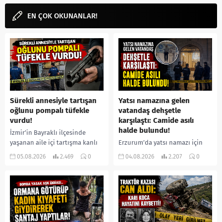
EN ÇOK OKUNANLAR!
Sürekli annesiyle tartışan
Yatsı namazına gelen
oğlunu pompalı tüfekle
vatandaş dehşetle
vurdu!
karşılaştı: Camide asılı
halde bulundu!
İzmir’in Bayraklı ilçesinde
yaşanan aile içi tartışma kanlı
Erzurum’da yatsı namazı için
bitti. İddiaya göre, uzun süredir
camiye gelen bir vatandaş,
05.08.2026
2.469
0
04.08.2026
2.207
0
annesiyle tartışmalar yaşadığı
içeride bir kişiyi asılı halde
öne sürülen 33 yaşındaki...
buldu. İhbar üzerine olay
yerine sevk edilen...