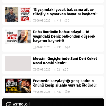
13 yaşındaki çocuk babasına ait av
tüfeğiyle oynarken hayatını kaybetti!
06.08.2026
418
0
Daha ömrünün baharındaydı.. 16
yaşındaki Deniz balkondan düşerek
hayatını kaybetti!
06.08.2026
230
0
Mevsim Geçişlerinde Suni Deri Ceket
Nasıl Kombinlenir?
05.08.2026
22
0
Eczanede karşılaştığı genç kadının
önünü kesip silahla vurarak öldürdü!
05.08.2026
459
0
ASTROLOJİ