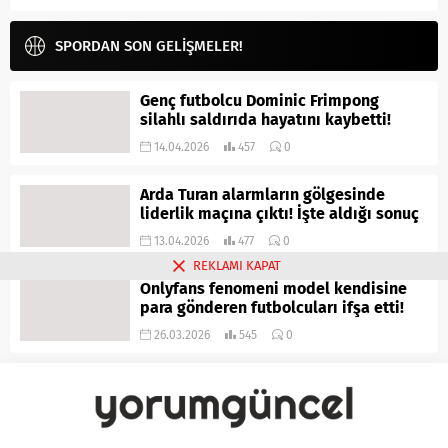
SPORDAN SON GELİŞMELER!
Genç futbolcu Dominic Frimpong
silahlı saldırıda hayatını kaybetti!
14.04.2026
457
0
Arda Turan alarmların gölgesinde
liderlik maçına çıktı! İşte aldığı sonuç
13.04.2026
477
0
REKLAMI KAPAT
Onlyfans fenomeni model kendisine
para gönderen futbolcuları ifşa etti!
26.03.2026
545
0