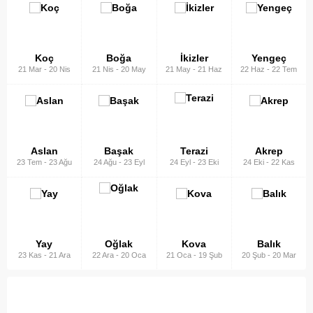
Koç
Boğa
İkizler
Yengeç
21 Mar
-
20 Nis
21 Nis
-
20 May
21 May
-
21 Haz
22 Haz
-
22 Tem
Aslan
Başak
Terazi
Akrep
23 Tem
-
23 Ağu
24 Ağu
-
23 Eyl
24 Eyl
-
23 Eki
24 Eki
-
22 Kas
Yay
Oğlak
Kova
Balık
23 Kas
-
21 Ara
22 Ara
-
20 Oca
21 Oca
-
19 Şub
20 Şub
-
20 Mar