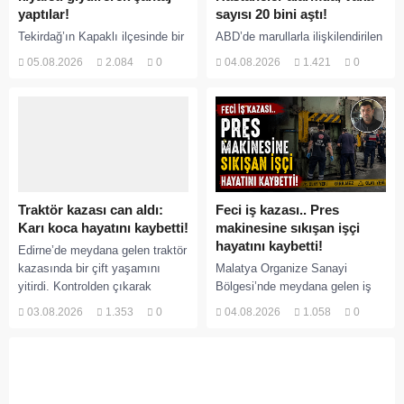
yaptılar!
sayısı 20 bini aştı!
Tekirdağ’ın Kapaklı ilçesinde bir
ABD’de marullarla ilişkilendirilen
kişiyi, arkadaşının eşiyle ilişki
siklospora salgını büyümeye
05.08.2026
2.084
0
04.08.2026
1.421
0
yaşadığı iddiasıyla ormanlık
devam ediyor. İlk can
alana götürerek zorla kadın
kayıplarının yaşandığı salgında
kıyafetleri giydirdiği, özür
vaka sayısının 20 bini aştığı
videosu çektirip...
belirtilirken, sağlık...
Traktör kazası can aldı:
Feci iş kazası.. Pres
Karı koca hayatını kaybetti!
makinesine sıkışan işçi
hayatını kaybetti!
Edirne’de meydana gelen traktör
kazasında bir çift yaşamını
Malatya Organize Sanayi
yitirdi. Kontrolden çıkarak
Bölgesi’nde meydana gelen iş
devrilen traktörün altında kalan
kazasında, pres makinesine
03.08.2026
1.353
0
04.08.2026
1.058
0
Raşit Taşkın ile eşi Fatma...
sıkışan 46 yaşındaki işçi
Amanullah Seferbay yaşamını
yitirdi. Olayla ilgili...