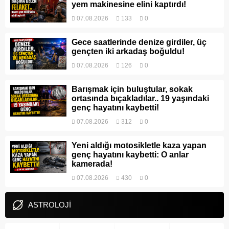
yem makinesine elini kaptırdı!
07.08.2026
133
0
Gece saatlerinde denize girdiler, üç
gençten iki arkadaş boğuldu!
07.08.2026
126
0
Barışmak için buluştular, sokak
ortasında bıçakladılar.. 19 yaşındaki
genç hayatını kaybetti!
07.08.2026
312
0
Yeni aldığı motosikletle kaza yapan
genç hayatını kaybetti: O anlar
kamerada!
07.08.2026
430
0
ASTROLOJİ