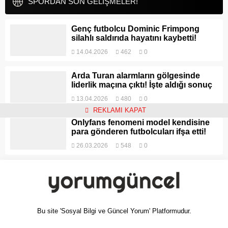
SPORDAN SON GELİŞMELER!
Genç futbolcu Dominic Frimpong
silahlı saldırıda hayatını kaybetti!
14.04.2026
462
0
Arda Turan alarmların gölgesinde
liderlik maçına çıktı! İşte aldığı sonuç
13.04.2026
480
0
REKLAMI KAPAT
Onlyfans fenomeni model kendisine
para gönderen futbolcuları ifşa etti!
26.03.2026
548
0
Bu site 'Sosyal Bilgi ve Güncel Yorum' Platformudur.