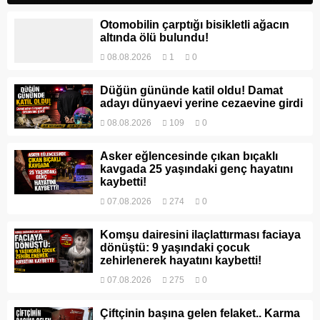
Otomobilin çarptığı bisikletli ağacın
altında ölü bulundu!
08.08.2026
1
0
Düğün gününde katil oldu! Damat
adayı dünyaevi yerine cezaevine girdi
08.08.2026
109
0
Asker eğlencesinde çıkan bıçaklı
kavgada 25 yaşındaki genç hayatını
kaybetti!
07.08.2026
274
0
Komşu dairesini ilaçlattırması faciaya
dönüştü: 9 yaşındaki çocuk
zehirlenerek hayatını kaybetti!
07.08.2026
275
0
Çiftçinin başına gelen felaket.. Karma