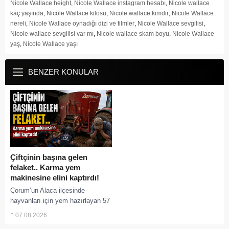
Nicole Wallace height
,
Nicole Wallace instagram hesabı
,
Nicole wallace
kaç yaşında
,
Nicole Wallace kilosu
,
Nicole wallace kimdir
,
Nicole Wallace
nereli
,
Nicole Wallace oynadığı dizi ve filmler
,
Nicole Wallace sevgilisi
,
Nicole wallace sevgilisi var mı
,
Nicole wallace skam boyu
,
Nicole Wallace
yaş
,
Nicole Wallace yaşı
BENZER KONULAR
Çiftçinin başına gelen
felaket.. Karma yem
makinesine elini kaptırdı!
Çorum’un Alaca ilçesinde
hayvanları için yem hazırlayan 57
yaşındaki çiftçi, elini yem karma
07.08.2026
makinesine kaptırması sonucu