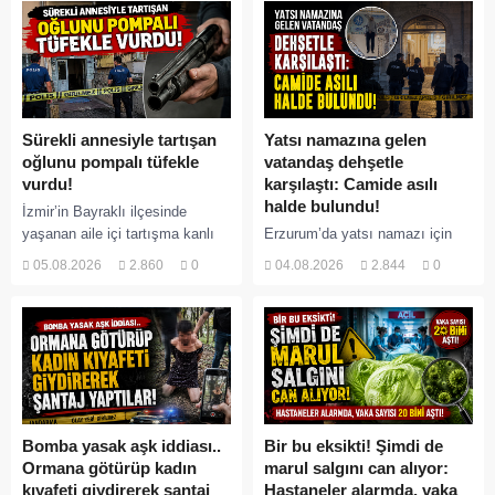
Sürekli annesiyle tartışan
Yatsı namazına gelen
oğlunu pompalı tüfekle
vatandaş dehşetle
vurdu!
karşılaştı: Camide asılı
halde bulundu!
İzmir’in Bayraklı ilçesinde
yaşanan aile içi tartışma kanlı
Erzurum’da yatsı namazı için
bitti. İddiaya göre, uzun süredir
camiye gelen bir vatandaş,
05.08.2026
2.860
0
04.08.2026
2.844
0
annesiyle tartışmalar yaşadığı
içeride bir kişiyi asılı halde
öne sürülen 33 yaşındaki...
buldu. İhbar üzerine olay yerine
sevk edilen...
Bomba yasak aşk iddiası..
Bir bu eksikti! Şimdi de
Ormana götürüp kadın
marul salgını can alıyor:
kıyafeti giydirerek şantaj
Hastaneler alarmda, vaka