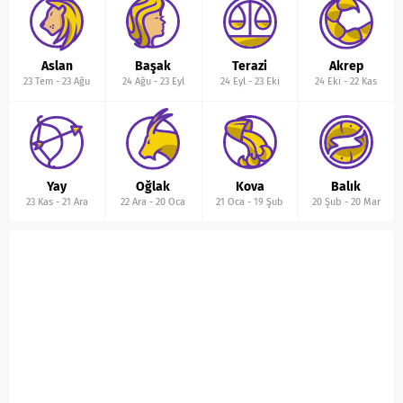
Aslan
Başak
Terazi
Akrep
23 Tem
-
23 Ağu
24 Ağu
-
23 Eyl
24 Eyl
-
23 Eki
24 Eki
-
22 Kas
Yay
Oğlak
Kova
Balık
23 Kas
-
21 Ara
22 Ara
-
20 Oca
21 Oca
-
19 Şub
20 Şub
-
20 Mar