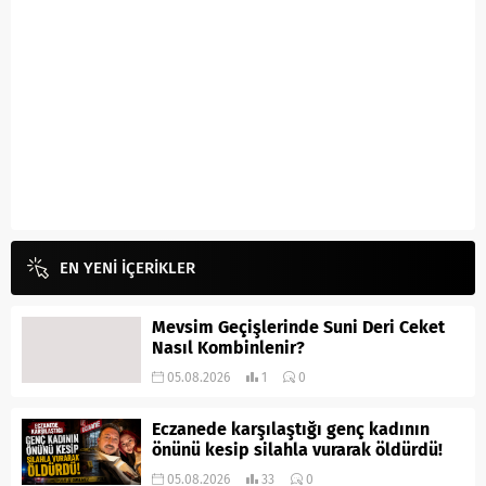
EN YENİ İÇERİKLER
Mevsim Geçişlerinde Suni Deri Ceket
Nasıl Kombinlenir?
05.08.2026
1
0
Eczanede karşılaştığı genç kadının
önünü kesip silahla vurarak öldürdü!
05.08.2026
33
0