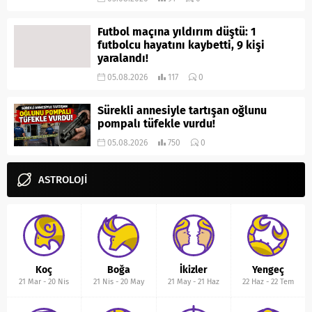
Futbol maçına yıldırım düştü: 1
futbolcu hayatını kaybetti, 9 kişi
yaralandı!
05.08.2026
117
0
Sürekli annesiyle tartışan oğlunu
pompalı tüfekle vurdu!
05.08.2026
750
0
ASTROLOJİ
Koç
Boğa
İkizler
Yengeç
21 Mar
-
20 Nis
21 Nis
-
20 May
21 May
-
21 Haz
22 Haz
-
22 Tem