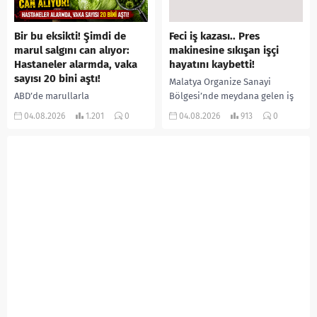
Bir bu eksikti! Şimdi de
Feci iş kazası.. Pres
marul salgını can alıyor:
makinesine sıkışan işçi
Hastaneler alarmda, vaka
hayatını kaybetti!
sayısı 20 bini aştı!
Malatya Organize Sanayi
ABD’de marullarla
Bölgesi’nde meydana gelen iş
ilişkilendirilen siklospora
kazasında, pres makinesine
04.08.2026
1.201
0
04.08.2026
913
0
salgını büyümeye devam ediyor.
sıkışan 46 yaşındaki işçi
İlk can kayıplarının yaşandığı
Amanullah Seferbay yaşamını
salgında vaka sayısının 20 bini
yitirdi. Olayla ilgili...
aştığı belirtilirken, sağlık...