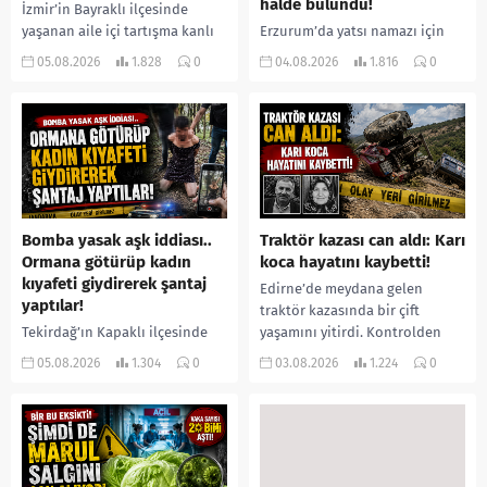
halde bulundu!
İzmir’in Bayraklı ilçesinde
yaşanan aile içi tartışma kanlı
Erzurum’da yatsı namazı için
bitti. İddiaya göre, uzun süredir
camiye gelen bir vatandaş,
05.08.2026
1.828
0
04.08.2026
1.816
0
annesiyle tartışmalar yaşadığı
içeride bir kişiyi asılı halde
öne sürülen 33 yaşındaki...
buldu. İhbar üzerine olay
yerine sevk edilen...
Bomba yasak aşk iddiası..
Traktör kazası can aldı: Karı
Ormana götürüp kadın
koca hayatını kaybetti!
kıyafeti giydirerek şantaj
Edirne’de meydana gelen
yaptılar!
traktör kazasında bir çift
Tekirdağ’ın Kapaklı ilçesinde
yaşamını yitirdi. Kontrolden
bir kişiyi, arkadaşının eşiyle
çıkarak devrilen traktörün
05.08.2026
1.304
0
03.08.2026
1.224
0
ilişki yaşadığı iddiasıyla
altında kalan Raşit Taşkın ile
ormanlık alana götürerek zorla
eşi Fatma...
kadın kıyafetleri giydirdiği,
özür videosu çektirip...