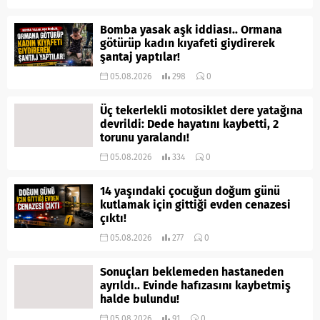
Bomba yasak aşk iddiası.. Ormana
götürüp kadın kıyafeti giydirerek
şantaj yaptılar!
05.08.2026
298
0
Üç tekerlekli motosiklet dere yatağına
devrildi: Dede hayatını kaybetti, 2
torunu yaralandı!
05.08.2026
334
0
14 yaşındaki çocuğun doğum günü
kutlamak için gittiği evden cenazesi
çıktı!
05.08.2026
277
0
Sonuçları beklemeden hastaneden
ayrıldı.. Evinde hafızasını kaybetmiş
halde bulundu!
05.08.2026
91
0