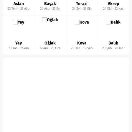
Aslan
Başak
Terazi
Akrep
23 Tem
-
23 Ağu
24 Ağu
-
23 Eyl
24 Eyl
-
23 Eki
24 Eki
-
22 Kas
Yay
Oğlak
Kova
Balık
23 Kas
-
21 Ara
22 Ara
-
20 Oca
21 Oca
-
19 Şub
20 Şub
-
20 Mar