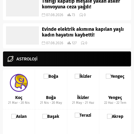
Trafiği kapatıp meşale yakan asker
konvoyuna ceza yağdı!
07.08.2026
73
0
Evinde elektrik akımına kapılan yaşlı
kadın hayatını kaybetti!
07.08.2026
127
0
ASTROLOJİ
Koç
Boğa
İkizler
Yengeç
21 Mar
-
20 Nis
21 Nis
-
20 May
21 May
-
21 Haz
22 Haz
-
22 Tem