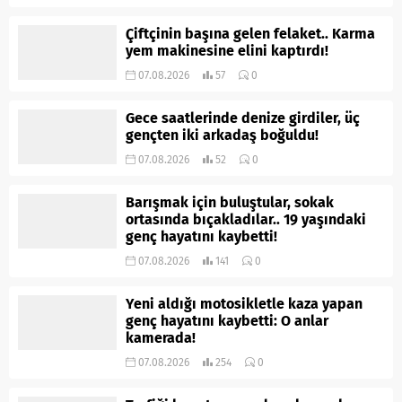
Çiftçinin başına gelen felaket.. Karma
yem makinesine elini kaptırdı!
07.08.2026
57
0
Gece saatlerinde denize girdiler, üç
gençten iki arkadaş boğuldu!
07.08.2026
52
0
Barışmak için buluştular, sokak
ortasında bıçakladılar.. 19 yaşındaki
genç hayatını kaybetti!
07.08.2026
141
0
Yeni aldığı motosikletle kaza yapan
genç hayatını kaybetti: O anlar
kamerada!
07.08.2026
254
0