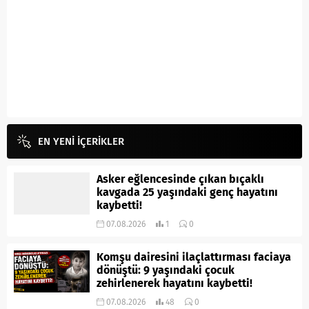
EN YENİ İÇERİKLER
Asker eğlencesinde çıkan bıçaklı
kavgada 25 yaşındaki genç hayatını
kaybetti!
07.08.2026
1
0
Komşu dairesini ilaçlattırması faciaya
dönüştü: 9 yaşındaki çocuk
zehirlenerek hayatını kaybetti!
07.08.2026
48
0