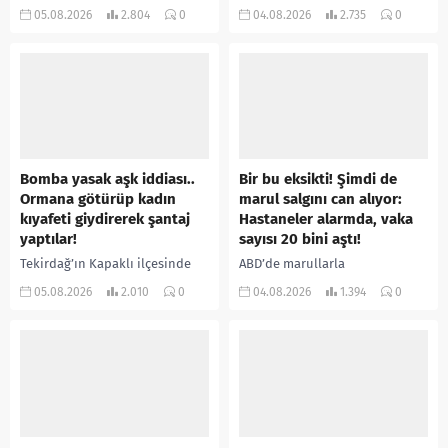
bitti. İddiaya göre, uzun süredir
camiye gelen bir vatandaş,
05.08.2026
2.804
0
04.08.2026
2.735
0
annesiyle tartışmalar yaşadığı
içeride bir kişiyi asılı halde
öne sürülen 33 yaşındaki...
buldu. İhbar üzerine olay
yerine sevk edilen...
Bomba yasak aşk iddiası..
Bir bu eksikti! Şimdi de
Ormana götürüp kadın
marul salgını can alıyor:
kıyafeti giydirerek şantaj
Hastaneler alarmda, vaka
yaptılar!
sayısı 20 bini aştı!
Tekirdağ’ın Kapaklı ilçesinde
ABD’de marullarla
bir kişiyi, arkadaşının eşiyle
ilişkilendirilen siklospora
05.08.2026
2.010
0
04.08.2026
1.394
0
ilişki yaşadığı iddiasıyla
salgını büyümeye devam ediyor.
ormanlık alana götürerek zorla
İlk can kayıplarının yaşandığı
kadın kıyafetleri giydirdiği,
salgında vaka sayısının 20 bini
özür videosu çektirip...
aştığı belirtilirken, sağlık...