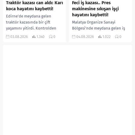
Traktör kazası can aldı: Karı
Feci iş kazası.. Pres
koca hayatını kaybetti!
makinesine sıkışan işçi
hayatını kaybetti!
Edirne’de meydana gelen
traktör kazasında bir çift
Malatya Organize Sanayi
yaşamını yitirdi. Kontrolden
Bölgesi’nde meydana gelen iş
çıkarak devrilen traktörün
kazasında, pres makinesine
03.08.2026
1.340
0
04.08.2026
1.022
0
altında kalan Raşit Taşkın ile
sıkışan 46 yaşındaki işçi
eşi Fatma...
Amanullah Seferbay yaşamını
yitirdi. Olayla ilgili...