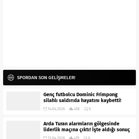
SPORDAN SON GELİŞMELER!
Genç futbolcu Dominic Frimpong
silahlı saldırıda hayatını kaybetti!
14.04.2026
458
0
Arda Turan alarmların gölgesinde
liderlik maçına çıktı! İşte aldığı sonuç
13.04.2026
479
0