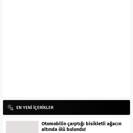
EN YENİ İÇERİKLER
Otomobilin çarptığı bisikletli ağacın
altında ölü bulundu!