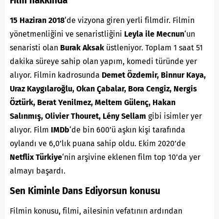
Film hakkında
15 Haziran 2018
‘de vizyona giren yerli filmdir. Filmin
yönetmenliğini ve senaristliğini
Leyla ile Mecnun
‘un
senaristi olan
Burak Aksak
üstleniyor. Toplam 1 saat 51
dakika süreye sahip olan yapım, komedi türünde yer
alıyor. Filmin kadrosunda
Demet Özdemir, Binnur Kaya,
Uraz Kaygılaroğlu, Okan Çabalar, Bora Cengiz, Nergis
Öztürk, Berat Yenilmez, Meltem Gülenç, Hakan
Salınmış, Olivier Thouret, Lény Sellam
gibi isimler yer
alıyor. Film
IMDb
‘de bin 600’ü aşkın kişi tarafında
oylandı ve 6,0’lık puana sahip oldu. Ekim 2020’de
Netflix Türkiye
‘nin arşivine eklenen film top 10’da yer
almayı başardı.
Sen Kiminle Dans Ediyorsun konusu
Filmin konusu,
filmi, ailesinin vefatının ardından