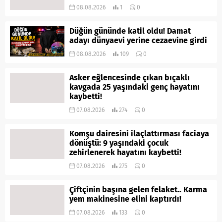
08.08.2026
1
0
Düğün gününde katil oldu! Damat
adayı dünyaevi yerine cezaevine girdi
08.08.2026
109
0
Asker eğlencesinde çıkan bıçaklı
kavgada 25 yaşındaki genç hayatını
kaybetti!
07.08.2026
274
0
Komşu dairesini ilaçlattırması faciaya
dönüştü: 9 yaşındaki çocuk
zehirlenerek hayatını kaybetti!
07.08.2026
275
0
Çiftçinin başına gelen felaket.. Karma
yem makinesine elini kaptırdı!
07.08.2026
133
0