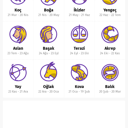
Koç
Boğa
İkizler
Yengeç
21 Mar
-
20 Nis
21 Nis
-
20 May
21 May
-
21 Haz
22 Haz
-
22 Tem
Aslan
Başak
Terazi
Akrep
23 Tem
-
23 Ağu
24 Ağu
-
23 Eyl
24 Eyl
-
23 Eki
24 Eki
-
22 Kas
Yay
Oğlak
Kova
Balık
23 Kas
-
21 Ara
22 Ara
-
20 Oca
21 Oca
-
19 Şub
20 Şub
-
20 Mar