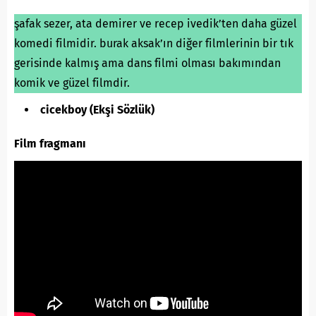
şafak sezer, ata demirer ve recep ivedik’ten daha güzel
komedi filmidir. burak aksak’ın diğer filmlerinin bir tık
gerisinde kalmış ama dans filmi olması bakımından
komik ve güzel filmdir.
cicekboy (Ekşi Sözlük)
Film fragmanı