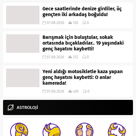
Gece saatlerinde denize girdiler, üç
gençten iki arkadaş boğuldu!
07.08.2026
126
0
Barışmak için buluştular, sokak
ortasında bıçakladılar.. 19 yaşındaki
genç hayatını kaybetti!
07.08.2026
312
0
Yeni aldığı motosikletle kaza yapan
genç hayatını kaybetti: O anlar
kamerada!
07.08.2026
430
0
ASTROLOJİ