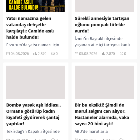
Yatsı namazına gelen
Sürekli annesiyle tartışan
vatandaş dehşetle
oğlunu pompalı tüfekle
karşılaştı: Camide asılı
vurdu!
halde bulundu!
İzmir’in Bayraklı ilçesinde
Erzurum’da yatsı namazı için
yaşanan aile içi tartışma kanlı
camiye gelen bir vatandaş,
bitti. İddiaya göre, uzun süredir
04.08.2026
2.870
0
05.08.2026
2.870
0
içeride bir kişiyi asılı halde
annesiyle tartışmalar yaşadığı
buldu. İhbar üzerine olay
öne sürülen 33 yaşındaki...
yerine sevk edilen...
Bomba yasak aşk iddiası..
Bir bu eksikti! Şimdi de
Ormana götürüp kadın
marul salgını can alıyor:
kıyafeti giydirerek şantaj
Hastaneler alarmda, vaka
yaptılar!
sayısı 20 bini aştı!
Tekirdağ’ın Kapaklı ilçesinde
ABD’de marullarla
bir kişiyi, arkadaşının eşiyle
ilişkilendirilen siklospora