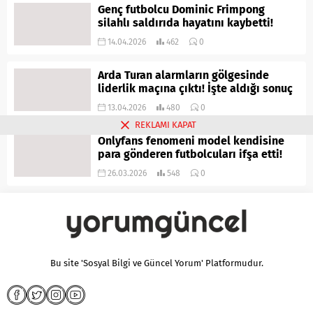
Genç futbolcu Dominic Frimpong
silahlı saldırıda hayatını kaybetti!
14.04.2026
462
0
Arda Turan alarmların gölgesinde
liderlik maçına çıktı! İşte aldığı sonuç
13.04.2026
480
0
REKLAMI KAPAT
Onlyfans fenomeni model kendisine
para gönderen futbolcuları ifşa etti!
26.03.2026
548
0
Bu site 'Sosyal Bilgi ve Güncel Yorum' Platformudur.