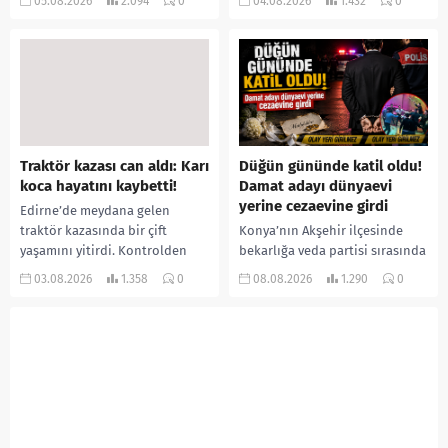
05.08.2026
2.094
0
04.08.2026
1.432
0
ilişki yaşadığı iddiasıyla
salgını büyümeye devam ediyor.
ormanlık alana götürerek zorla
İlk can kayıplarının yaşandığı
kadın kıyafetleri giydirdiği,
salgında vaka sayısının 20 bini
özür videosu çektirip...
aştığı belirtilirken, sağlık...
Traktör kazası can aldı: Karı
Düğün gününde katil oldu!
koca hayatını kaybetti!
Damat adayı dünyaevi
yerine cezaevine girdi
Edirne’de meydana gelen
traktör kazasında bir çift
Konya’nın Akşehir ilçesinde
yaşamını yitirdi. Kontrolden
bekarlığa veda partisi sırasında
çıkarak devrilen traktörün
çıkan kavgada bir kişi hayatını
03.08.2026
1.358
0
08.08.2026
1.290
0
altında kalan Raşit Taşkın ile
kaybetti. Husumetlisini sopayla
eşi Fatma...
darbederek ölümüne neden
olduğu iddia...