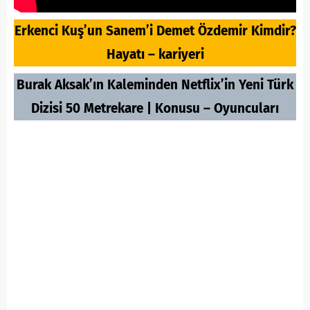
Erkenci Kuş’un Sanem’i Demet Özdemir Kimdir?
Hayatı – kariyeri
Burak Aksak’ın Kaleminden Netflix’in Yeni Türk
Dizisi 50 Metrekare | Konusu – Oyuncuları