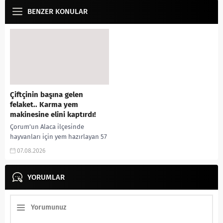
BENZER KONULAR
Çiftçinin başına gelen
felaket.. Karma yem
makinesine elini kaptırdı!
Çorum’un Alaca ilçesinde
hayvanları için yem hazırlayan 57
yaşındaki çiftçi, elini yem karma
07.08.2026
makinesine kaptırması sonucu
ağır yaralandı. Olay, Alaca...
YORUMLAR