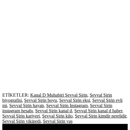
ETİKETLER:
Kanal D Muhabiri Şevval Şirin
,
Şevval Şirin
biyografisi
,
Şevval Şirin boyu
,
Şevval Şirin ekşi
,
Şevval Şirin evli
mi
,
Şevval Şirin hayatı
,
Şevval Sirin Instagram
,
Şevval Şirin
instagram hesabı
,
Şevval Şirin kanal d
,
Şevval Şirin kanal d haber
,
Şevval Şirin kariyeri
,
Şevval Şirin kilo
,
Şevval Şirin kimdir nerelidir
,
Şevval Şirin vikipedi
,
Şevval Şirin yaş