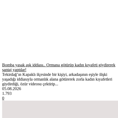
Bomba yasak aşk iddiası.. Ormana götürüp kadın kıyafeti giydirerek
şantaj yaptılar!
Tekirdağ’ın Kapaklı ilçesinde bir kişiyi, arkadaşının eşiyle ilişki
yaşadığı iddiasıyla ormanlık alana götürerek zorla kadın kıyafetleri
giydirdiği, özür videosu çektirip...
05.08.2026
1.793
0