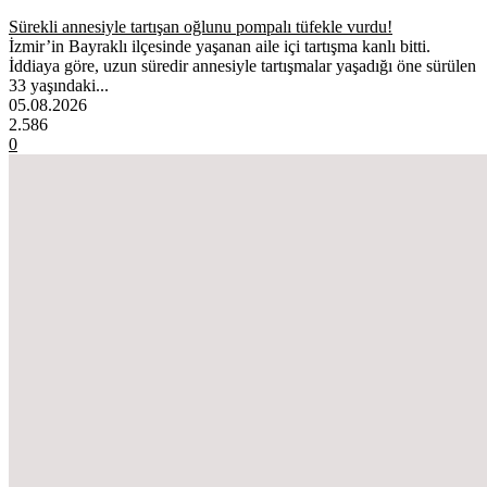
Sürekli annesiyle tartışan oğlunu pompalı tüfekle vurdu!
İzmir’in Bayraklı ilçesinde yaşanan aile içi tartışma kanlı bitti.
İddiaya göre, uzun süredir annesiyle tartışmalar yaşadığı öne sürülen
33 yaşındaki...
05.08.2026
2.586
0