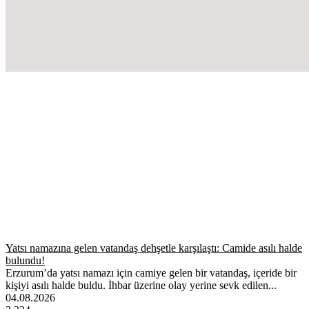
Yatsı namazına gelen vatandaş dehşetle karşılaştı: Camide asılı halde
bulundu!
Erzurum’da yatsı namazı için camiye gelen bir vatandaş, içeride bir
kişiyi asılı halde buldu. İhbar üzerine olay yerine sevk edilen...
04.08.2026