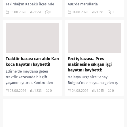
Tekirdağ’ın Kapaklı ilçesinde
ABD’de marullarla
bir kişiyi, arkadaşının eşiyle
ilişkilendirilen siklospora
05.08.2026
1.951
0
04.08.2026
1.391
0
ilişki yaşadığı iddiasıyla
salgını büyümeye devam ediyor.
ormanlık alana götürerek zorla
İlk can kayıplarının yaşandığı
kadın kıyafetleri giydirdiği,
salgında vaka sayısının 20 bini
özür videosu çektirip...
aştığı belirtilirken, sağlık...
Traktör kazası can aldı: Karı
Feci iş kazası.. Pres
koca hayatını kaybetti!
makinesine sıkışan işçi
hayatını kaybetti!
Edirne’de meydana gelen
traktör kazasında bir çift
Malatya Organize Sanayi
yaşamını yitirdi. Kontrolden
Bölgesi’nde meydana gelen iş
çıkarak devrilen traktörün
kazasında, pres makinesine
03.08.2026
1.333
0
04.08.2026
1.015
0
altında kalan Raşit Taşkın ile
sıkışan 46 yaşındaki işçi
eşi Fatma...
Amanullah Seferbay yaşamını
yitirdi. Olayla ilgili...