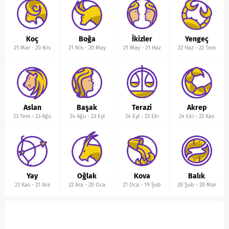
Koç
Boğa
İkizler
Yengeç
21 Mar
-
20 Nis
21 Nis
-
20 May
21 May
-
21 Haz
22 Haz
-
22 Tem
Aslan
Başak
Terazi
Akrep
23 Tem
-
23 Ağu
24 Ağu
-
23 Eyl
24 Eyl
-
23 Eki
24 Eki
-
22 Kas
Yay
Oğlak
Kova
Balık
23 Kas
-
21 Ara
22 Ara
-
20 Oca
21 Oca
-
19 Şub
20 Şub
-
20 Mar