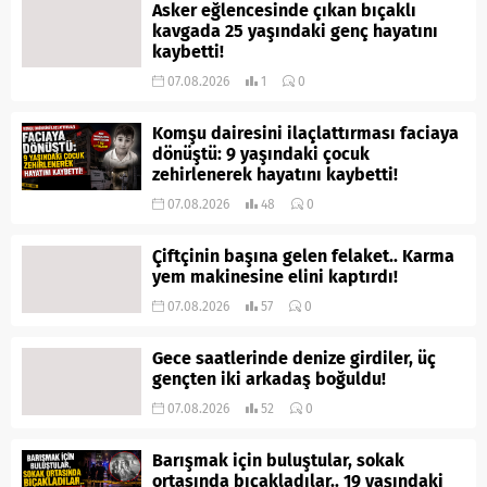
Asker eğlencesinde çıkan bıçaklı
kavgada 25 yaşındaki genç hayatını
kaybetti!
07.08.2026
1
0
Komşu dairesini ilaçlattırması faciaya
dönüştü: 9 yaşındaki çocuk
zehirlenerek hayatını kaybetti!
07.08.2026
48
0
Çiftçinin başına gelen felaket.. Karma
yem makinesine elini kaptırdı!
07.08.2026
57
0
Gece saatlerinde denize girdiler, üç
gençten iki arkadaş boğuldu!
07.08.2026
52
0
Barışmak için buluştular, sokak
ortasında bıçakladılar.. 19 yaşındaki