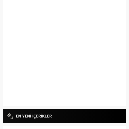
EN YENİ İÇERİKLER