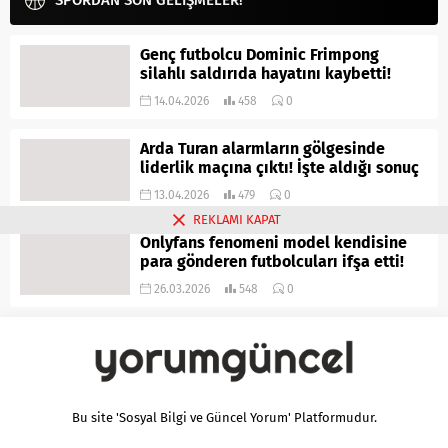
SPORDAN SON GELİŞMELER!
Genç futbolcu Dominic Frimpong
silahlı saldırıda hayatını kaybetti!
14.04.2026
458
0
Arda Turan alarmların gölgesinde
liderlik maçına çıktı! İşte aldığı sonuç
13.04.2026
479
0
REKLAMI KAPAT
Onlyfans fenomeni model kendisine
para gönderen futbolcuları ifşa etti!
26.03.2026
548
0
Bu site 'Sosyal Bilgi ve Güncel Yorum' Platformudur.