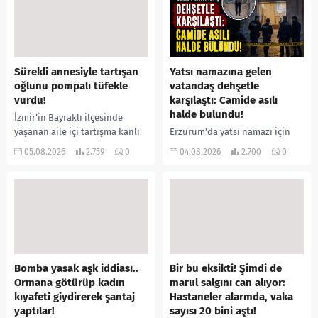
Sürekli annesiyle tartışan
Yatsı namazına gelen
oğlunu pompalı tüfekle
vatandaş dehşetle
vurdu!
karşılaştı: Camide asılı
halde bulundu!
İzmir’in Bayraklı ilçesinde
yaşanan aile içi tartışma kanlı
Erzurum’da yatsı namazı için
bitti. İddiaya göre, uzun süredir
camiye gelen bir vatandaş,
05.08.2026
2.759
0
04.08.2026
2.700
0
annesiyle tartışmalar yaşadığı
içeride bir kişiyi asılı halde
öne sürülen 33 yaşındaki...
buldu. İhbar üzerine olay
yerine sevk edilen...
Bomba yasak aşk iddiası..
Bir bu eksikti! Şimdi de
Ormana götürüp kadın
marul salgını can alıyor:
kıyafeti giydirerek şantaj
Hastaneler alarmda, vaka
yaptılar!
sayısı 20 bini aştı!