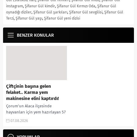
instagram
,
Şifanur Gül kimdir
,
Şifanur Gül Kırmızı Oda
,
Şifanur Gül
oynadığı diziler
,
Şifanur Gül şarkıları
,
Şifanur Gül sevgilisi
,
Şifanur Gül
Terzi
,
Şifanur Gül yaşı
,
Şifanur Gül yeni dizisi
BENZER KONULAR
Çiftçinin başına gelen
felaket.. Karma yem
makinesine elini kaptırdı!
Çorum’un Alaca ilçesinde
hayvanları için yem hazırlayan 57
yaşındaki çiftçi, elini yem karma
07.08.2026
makinesine kaptırması sonucu
ağır yaralandı. Olay, Alaca...
YORUMLAR