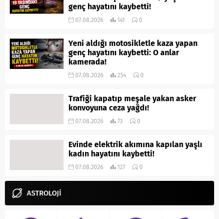
genç hayatını kaybetti!
07.08.2026
141
0
Yeni aldığı motosikletle kaza yapan
genç hayatını kaybetti: O anlar
kamerada!
07.08.2026
254
0
Trafiği kapatıp meşale yakan asker
konvoyuna ceza yağdı!
07.08.2026
73
0
Evinde elektrik akımına kapılan yaşlı
kadın hayatını kaybetti!
07.08.2026
127
0
ASTROLOJİ