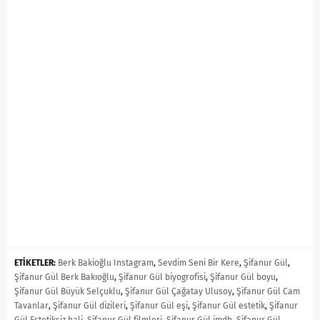
ETİKETLER:
Berk Bakioğlu Instagram
,
Sevdim Seni Bir Kere
,
Şifanur Gül
,
Şifanur Gül Berk Bakıoğlu
,
Şifanur Gül biyogrofisi
,
Şifanur Gül boyu
,
Şifanur Gül Büyük Selçuklu
,
Şifanur Gül Çağatay Ulusoy
,
Şifanur Gül Cam
Tavanlar
,
Şifanur Gül dizileri
,
Şifanur Gül eşi
,
Şifanur Gül estetik
,
Şifanur
Gül Estetiksiz hali
,
Şifanur Gül filmleri
,
Şifanur Gül imdb
,
Şifanur Gül