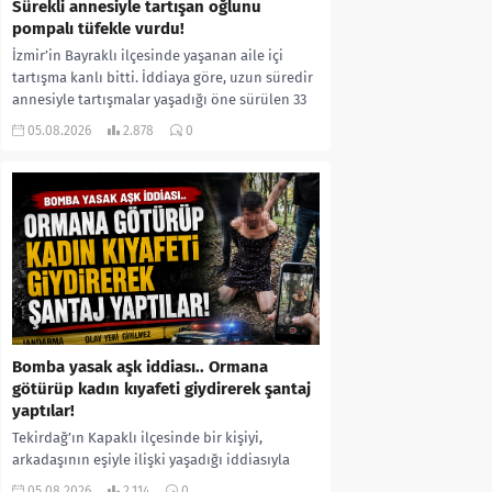
Sürekli annesiyle tartışan oğlunu
pompalı tüfekle vurdu!
İzmir’in Bayraklı ilçesinde yaşanan aile içi
tartışma kanlı bitti. İddiaya göre, uzun süredir
annesiyle tartışmalar yaşadığı öne sürülen 33
yaşındaki...
05.08.2026
2.878
0
Bomba yasak aşk iddiası.. Ormana
götürüp kadın kıyafeti giydirerek şantaj
yaptılar!
Tekirdağ’ın Kapaklı ilçesinde bir kişiyi,
arkadaşının eşiyle ilişki yaşadığı iddiasıyla
ormanlık alana götürerek zorla kadın
05.08.2026
2.114
0