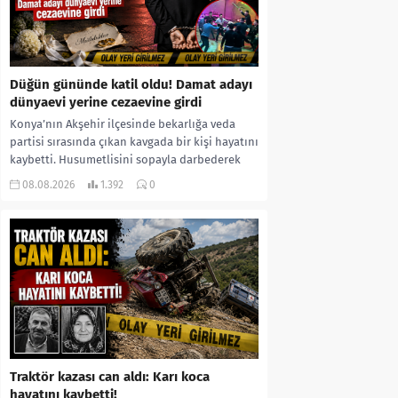
Düğün gününde katil oldu! Damat adayı
dünyaevi yerine cezaevine girdi
Konya’nın Akşehir ilçesinde bekarlığa veda
partisi sırasında çıkan kavgada bir kişi hayatını
kaybetti. Husumetlisini sopayla darbederek
ölümüne neden olduğu iddia...
08.08.2026
1.392
0
Traktör kazası can aldı: Karı koca
hayatını kaybetti!