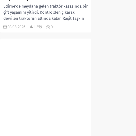
Edirne’de meydana gelen traktör kazasında bir
çift yaşamını yitirdi. Kontrolden çıkarak
devrilen traktörün altında kalan Raşit Taşkın
ile eşi Fatma...
03.08.2026
1.359
0