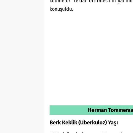
kelimeleri tekrar ettirmesinin yanın
konuşuldu.
Herman Tommeraas 
Berk Keklik (Uberkuloz) Yaşı