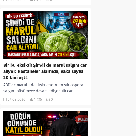
kıyafetleri giydirdiği, özür videosu çektirip...
Bir bu eksikti! Şimdi de marul salgını can
alıyor: Hastaneler alarmda, vaka sayısı
20 bini aştı!
ABD’de marullarla ilişkilendirilen siklospora
salgını büyümeye devam ediyor. İlk can
kayıplarının yaşandığı salgında vaka sayısının
04.08.2026
1.435
0
20 bini aştığı belirtilirken, sağlık...