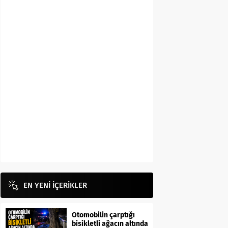
EN YENİ İÇERİKLER
Otomobilin çarptığı
bisikletli ağacın altında