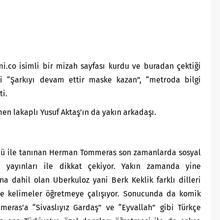
.mi.co isimli bir mizah sayfası kurdu ve buradan çektiği
iği “Şarkıyı devam ettir maske kazan”, “metroda bilgi
ti.
n lakaplı Yusuf Aktaş’ın da yakın arkadaşı.
 rolü ile tanınan Herman Tommeras son zamanlarda sosyal
 yayınları ile dikkat çekiyor. Yakın zamanda yine
a dahil olan Uberkuloz yani Berk Keklik farklı dilleri
e kelimeler öğretmeye çalışıyor. Sonucunda da komik
meras’a “Sivaslıyız Gardaş” ve “Eyvallah” gibi Türkçe