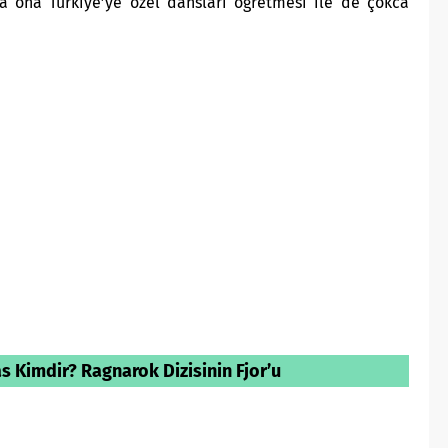
da ona Türkiye’ye özel dansları öğretmesi ile de çokca
Kimdir? Ragnarok Dizisinin Fjor’u