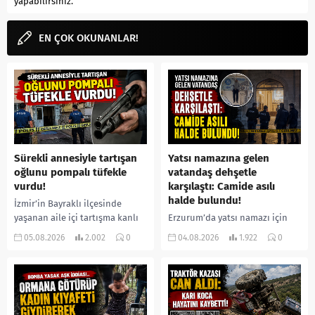
yapabilirsiniz.
EN ÇOK OKUNANLAR!
Sürekli annesiyle tartışan
Yatsı namazına gelen
oğlunu pompalı tüfekle
vatandaş dehşetle
vurdu!
karşılaştı: Camide asılı
halde bulundu!
İzmir’in Bayraklı ilçesinde
yaşanan aile içi tartışma kanlı
Erzurum’da yatsı namazı için
bitti. İddiaya göre, uzun süredir
camiye gelen bir vatandaş,
05.08.2026
2.002
0
04.08.2026
1.922
0
annesiyle tartışmalar yaşadığı
içeride bir kişiyi asılı halde
öne sürülen 33 yaşındaki...
buldu. İhbar üzerine olay
yerine sevk edilen...