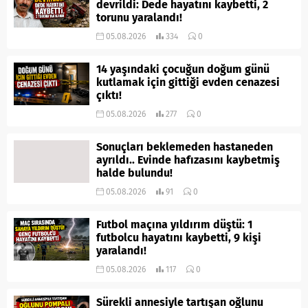
devrildi: Dede hayatını kaybetti, 2
torunu yaralandı!
05.08.2026
334
0
14 yaşındaki çocuğun doğum günü
kutlamak için gittiği evden cenazesi
çıktı!
05.08.2026
277
0
Sonuçları beklemeden hastaneden
ayrıldı.. Evinde hafızasını kaybetmiş
halde bulundu!
05.08.2026
91
0
Futbol maçına yıldırım düştü: 1
futbolcu hayatını kaybetti, 9 kişi
yaralandı!
05.08.2026
117
0
Sürekli annesiyle tartışan oğlunu