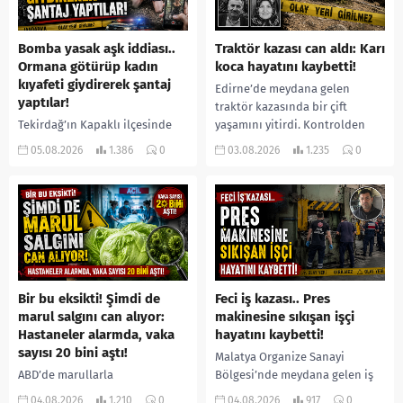
Bomba yasak aşk iddiası..
Traktör kazası can aldı: Karı
Ormana götürüp kadın
koca hayatını kaybetti!
kıyafeti giydirerek şantaj
Edirne’de meydana gelen
yaptılar!
traktör kazasında bir çift
Tekirdağ’ın Kapaklı ilçesinde
yaşamını yitirdi. Kontrolden
bir kişiyi, arkadaşının eşiyle
çıkarak devrilen traktörün
05.08.2026
1.386
0
03.08.2026
1.235
0
ilişki yaşadığı iddiasıyla
altında kalan Raşit Taşkın ile
ormanlık alana götürerek zorla
eşi Fatma...
kadın kıyafetleri giydirdiği,
özür videosu çektirip...
Bir bu eksikti! Şimdi de
Feci iş kazası.. Pres
marul salgını can alıyor:
makinesine sıkışan işçi
Hastaneler alarmda, vaka
hayatını kaybetti!
sayısı 20 bini aştı!
Malatya Organize Sanayi
ABD’de marullarla
Bölgesi’nde meydana gelen iş
ilişkilendirilen siklospora
kazasında, pres makinesine
04.08.2026
1.210
0
04.08.2026
917
0