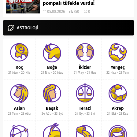
pompalı tüfekle vurdu!
05.08.2026
750
0
ASTROLOJİ
Koç
Boğa
İkizler
Yengeç
21 Mar
-
20 Nis
21 Nis
-
20 May
21 May
-
21 Haz
22 Haz
-
22 Tem
Aslan
Başak
Terazi
Akrep
23 Tem
-
23 Ağu
24 Ağu
-
23 Eyl
24 Eyl
-
23 Eki
24 Eki
-
22 Kas