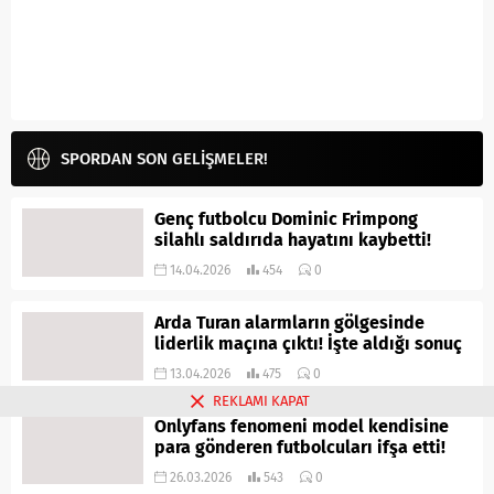
SPORDAN SON GELİŞMELER!
Genç futbolcu Dominic Frimpong
silahlı saldırıda hayatını kaybetti!
14.04.2026
454
0
Arda Turan alarmların gölgesinde
liderlik maçına çıktı! İşte aldığı sonuç
13.04.2026
475
0
REKLAMI KAPAT
Onlyfans fenomeni model kendisine
para gönderen futbolcuları ifşa etti!
26.03.2026
543
0