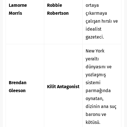
Lamorne
Robbie
ortaya
Morris
Robertson
çıkarmaya
çalışan hırslı ve
idealist
gazeteci.
New York
yeraltı
dünyasını ve
yozlaşmış
Brendan
sistemi
Kilit Antagonist
Gleeson
parmağında
oynatan,
dizinin ana suç
baronu ve
kötüsü.