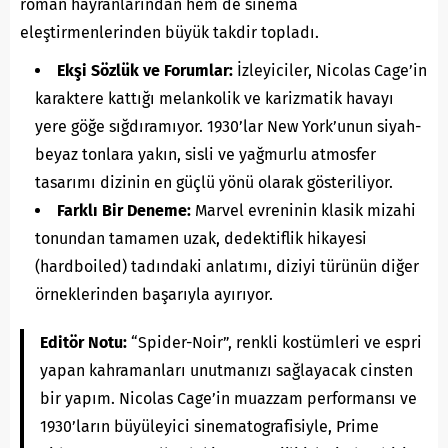
roman hayranlarından hem de sinema
eleştirmenlerinden büyük takdir topladı.
Ekşi Sözlük ve Forumlar:
İzleyiciler, Nicolas Cage’in
karaktere kattığı melankolik ve karizmatik havayı
yere göğe sığdıramıyor. 1930’lar New York’unun siyah-
beyaz tonlara yakın, sisli ve yağmurlu atmosfer
tasarımı dizinin en güçlü yönü olarak gösteriliyor.
Farklı Bir Deneme:
Marvel evreninin klasik mizahi
tonundan tamamen uzak, dedektiflik hikayesi
(hardboiled) tadındaki anlatımı, diziyi türünün diğer
örneklerinden başarıyla ayırıyor.
Editör Notu:
“Spider-Noir”, renkli kostümleri ve espri
yapan kahramanları unutmanızı sağlayacak cinsten
bir yapım. Nicolas Cage’in muazzam performansı ve
1930’ların büyüleyici sinematografisiyle, Prime