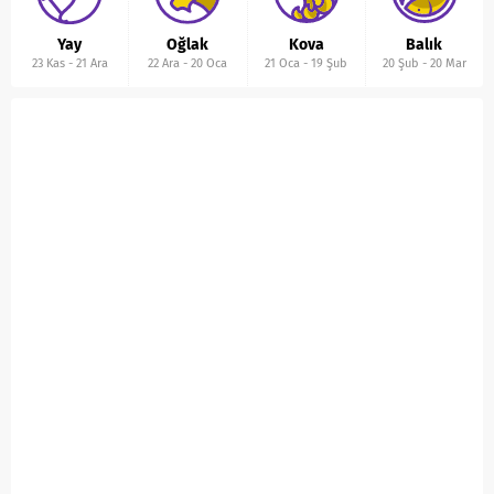
Yay
Oğlak
Kova
Balık
23 Kas
-
21 Ara
22 Ara
-
20 Oca
21 Oca
-
19 Şub
20 Şub
-
20 Mar