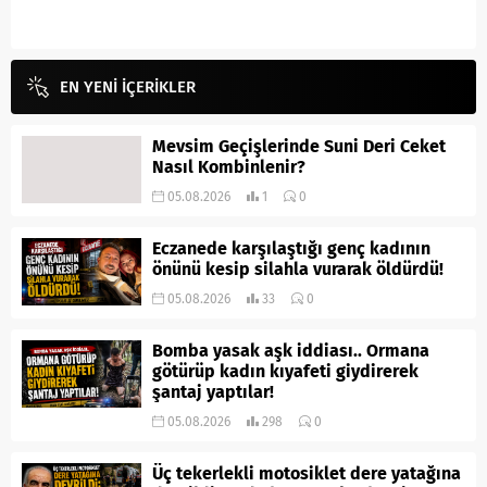
EN YENİ İÇERİKLER
Mevsim Geçişlerinde Suni Deri Ceket
Nasıl Kombinlenir?
05.08.2026
1
0
Eczanede karşılaştığı genç kadının
önünü kesip silahla vurarak öldürdü!
05.08.2026
33
0
Bomba yasak aşk iddiası.. Ormana
götürüp kadın kıyafeti giydirerek
şantaj yaptılar!
05.08.2026
298
0
Üç tekerlekli motosiklet dere yatağına