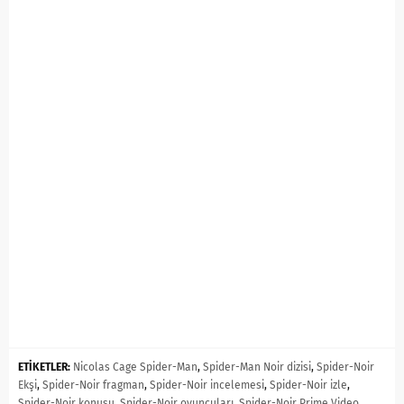
ETİKETLER:
Nicolas Cage Spider-Man
,
Spider-Man Noir dizisi
,
Spider-Noir
Ekşi
,
Spider-Noir fragman
,
Spider-Noir incelemesi
,
Spider-Noir izle
,
Spider-Noir konusu
,
Spider-Noir oyuncuları
,
Spider-Noir Prime Video
,