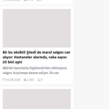
kıyafetleri giydirdiği, özür videosu çektirip...
Bir bu eksikti! Şimdi de marul salgını can
alıyor: Hastaneler alarmda, vaka sayısı
20 bini aştı!
ABD’de marullarla ilişkilendirilen siklospora
salgını büyümeye devam ediyor. İlk can
kayıplarının yaşandığı salgında vaka sayısının
04.08.2026
1.305
0
20 bini aştığı belirtilirken, sağlık...