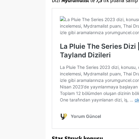
Dizi
Mydramalist
‘te
7,5
‘lik puana sahi
Star Struck konusu