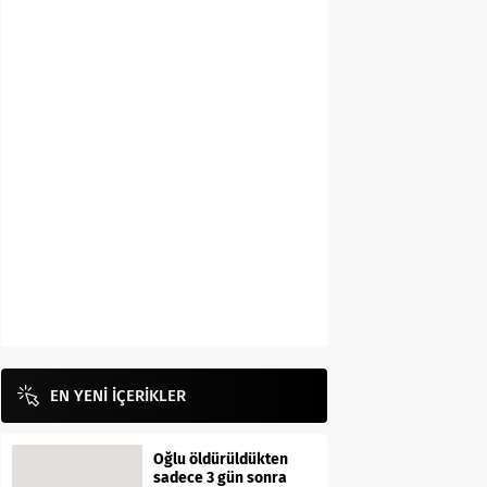
EN YENİ İÇERİKLER
Oğlu öldürüldükten
sadece 3 gün sonra