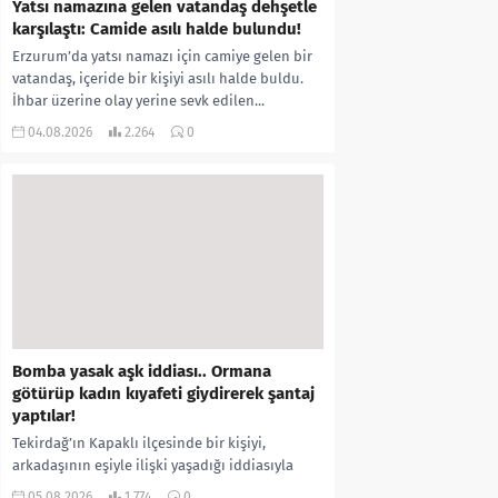
Yatsı namazına gelen vatandaş dehşetle
karşılaştı: Camide asılı halde bulundu!
Erzurum’da yatsı namazı için camiye gelen bir
vatandaş, içeride bir kişiyi asılı halde buldu.
İhbar üzerine olay yerine sevk edilen...
04.08.2026
2.264
0
Bomba yasak aşk iddiası.. Ormana
götürüp kadın kıyafeti giydirerek şantaj
yaptılar!
Tekirdağ’ın Kapaklı ilçesinde bir kişiyi,
arkadaşının eşiyle ilişki yaşadığı iddiasıyla
ormanlık alana götürerek zorla kadın
05.08.2026
1.774
0