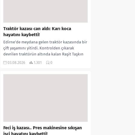
Traktör kazası can aldı: Karı koca
hayatını kaybetti!
Edirne’de meydana gelen traktör kazasında bir
çift yaşamını yitirdi. Kontrolden çıkarak
devrilen traktörün altında kalan Raşit Taşkın
ile eşi Fatma...
03.08.2026
1.301
0
Feci iş kazası.. Pres makinesine sıkışan
işçi hayatını kaybetti!