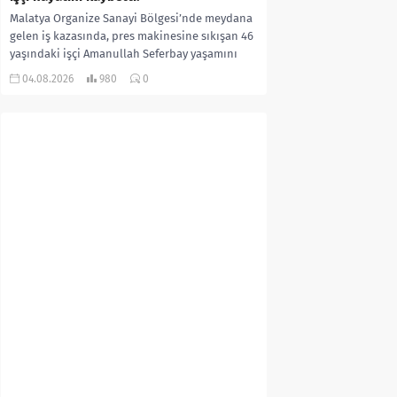
Malatya Organize Sanayi Bölgesi’nde meydana
gelen iş kazasında, pres makinesine sıkışan 46
yaşındaki işçi Amanullah Seferbay yaşamını
yitirdi. Olayla ilgili...
04.08.2026
980
0