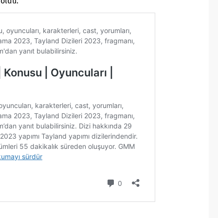
p
oldu.