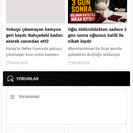
açan...
Yokuşu çıkamayan kamyon
Oğlu öldürüldükten sadece 3
geri kaydı: Bahçedeki kadını
gün sonra oğlunun katili ile
ezerek canından etti!
nikah kıydı!
Hatay’ın Defne ilçesinde yokuşu
Afyonkarahisar’da Ocak ayında
çıkamayan kum yüklü kamyon
yüksekten düştüğü iddiasıyla
geri kayarak bir apartmanın
hastaneye kaldırıldıktan sonra
04.08.2026
06.08.2026
bahçesine uçtu. Bahçede incir
hayatını kaybeden 4 yaşındaki
toplayan 65 yaşındaki Sakine...
Y.E.Y.’nin ölümünün cinayet
YORUMLAR
olduğu ortaya çıktı. JASAT’ın...