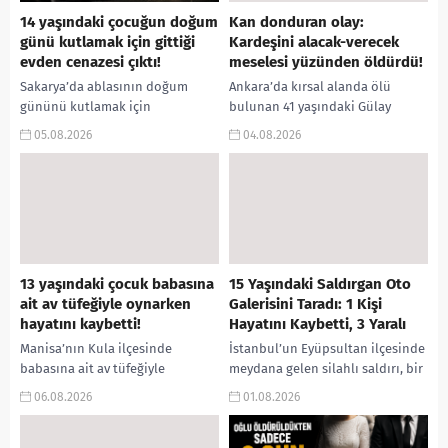
14 yaşındaki çocuğun doğum
Kan donduran olay:
günü kutlamak için gittiği
Kardeşini alacak-verecek
evden cenazesi çıktı!
meselesi yüzünden öldürdü!
Sakarya’da ablasının doğum
Ankara’da kırsal alanda ölü
gününü kutlamak için
bulunan 41 yaşındaki Gülay
arkadaşının evine giden 14
Akgün Mutlu’nun, erkek kardeşi
05.08.2026
04.08.2026
yaşındaki Murat İmrağ’ın
tarafından ticari anlaşmazlık ve
tabancayla vurularak hayatını
alacak-verecek meselesi
kaybetmesine ilişkin
nedeniyle öldürüldüğü...
soruşturmada yeni...
13 yaşındaki çocuk babasına
15 Yaşındaki Saldırgan Oto
ait av tüfeğiyle oynarken
Galerisini Taradı: 1 Kişi
hayatını kaybetti!
Hayatını Kaybetti, 3 Yaralı
Manisa’nın Kula ilçesinde
İstanbul’un Eyüpsultan ilçesinde
babasına ait av tüfeğiyle
meydana gelen silahlı saldırı, bir
oynadığı sırada silahın ateş
kişinin yaşamını yitirmesi ve üç
06.08.2026
01.08.2026
alması sonucu ağır yaralanan 13
kişinin yaralanmasıyla
yaşındaki F.B., olay yerinde...
sonuçlandı. Oto galerisine ateş