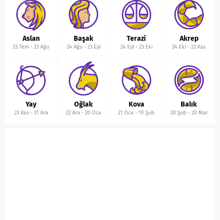
Aslan
Başak
Terazi
Akrep
23 Tem
-
23 Ağu
24 Ağu
-
23 Eyl
24 Eyl
-
23 Eki
24 Eki
-
22 Kas
Yay
Oğlak
Kova
Balık
23 Kas
-
21 Ara
22 Ara
-
20 Oca
21 Oca
-
19 Şub
20 Şub
-
20 Mar