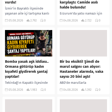
vurdu!
karşılaştı: Camide asılı
halde bulundu!
İzmir’in Bayraklı ilçesinde
yaşanan aile içi tartışma kanlı
Erzurum’da yatsı namazı için
bitti. İddiaya göre, uzun süredir
camiye gelen bir vatandaş,
05.08.2026
2.792
0
04.08.2026
2.722
0
annesiyle tartışmalar yaşadığı
içeride bir kişiyi asılı halde
öne sürülen 33 yaşındaki...
buldu. İhbar üzerine olay
yerine sevk edilen...
Bomba yasak aşk iddiası..
Bir bu eksikti! Şimdi de
Ormana götürüp kadın
marul salgını can alıyor:
kıyafeti giydirerek şantaj
Hastaneler alarmda, vaka
yaptılar!
sayısı 20 bini aştı!
Tekirdağ’ın Kapaklı ilçesinde
ABD’de marullarla
bir kişiyi, arkadaşının eşiyle
ilişkilendirilen siklospora
05.08.2026
1.983
0
04.08.2026
1.392
0
ilişki yaşadığı iddiasıyla
salgını büyümeye devam ediyor.
ormanlık alana götürerek zorla
İlk can kayıplarının yaşandığı
kadın kıyafetleri giydirdiği,
salgında vaka sayısının 20 bini
özür videosu çektirip...
aştığı belirtilirken, sağlık...