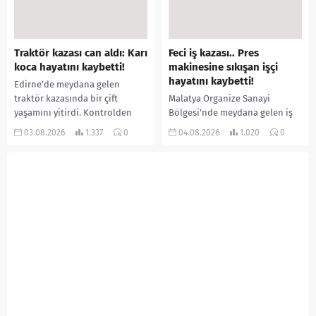
Traktör kazası can aldı: Karı
Feci iş kazası.. Pres
koca hayatını kaybetti!
makinesine sıkışan işçi
hayatını kaybetti!
Edirne’de meydana gelen
traktör kazasında bir çift
Malatya Organize Sanayi
yaşamını yitirdi. Kontrolden
Bölgesi’nde meydana gelen iş
çıkarak devrilen traktörün
kazasında, pres makinesine
03.08.2026
1.337
0
04.08.2026
1.020
0
altında kalan Raşit Taşkın ile
sıkışan 46 yaşındaki işçi
eşi Fatma...
Amanullah Seferbay yaşamını
yitirdi. Olayla ilgili...