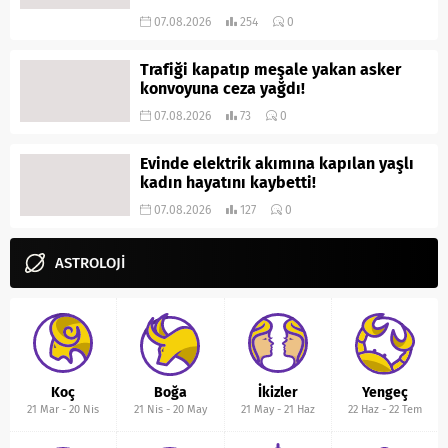
07.08.2026
254
0
Trafiği kapatıp meşale yakan asker
konvoyuna ceza yağdı!
07.08.2026
73
0
Evinde elektrik akımına kapılan yaşlı
kadın hayatını kaybetti!
07.08.2026
127
0
ASTROLOJİ
Koç
Boğa
İkizler
Yengeç
21 Mar
-
20 Nis
21 Nis
-
20 May
21 May
-
21 Haz
22 Haz
-
22 Tem