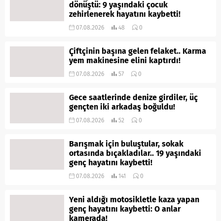
dönüştü: 9 yaşındaki çocuk
zehirlenerek hayatını kaybetti!
07.08.2026
48
0
Çiftçinin başına gelen felaket.. Karma
yem makinesine elini kaptırdı!
07.08.2026
57
0
Gece saatlerinde denize girdiler, üç
gençten iki arkadaş boğuldu!
07.08.2026
52
0
Barışmak için buluştular, sokak
ortasında bıçakladılar.. 19 yaşındaki
genç hayatını kaybetti!
07.08.2026
141
0
Yeni aldığı motosikletle kaza yapan
genç hayatını kaybetti: O anlar
kamerada!