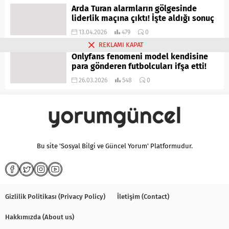
Arda Turan alarmların gölgesinde
liderlik maçına çıktı! İşte aldığı sonuç
13.04.2026
479
0
REKLAMI KAPAT
Onlyfans fenomeni model kendisine
para gönderen futbolcuları ifşa etti!
26.03.2026
548
0
Bu site 'Sosyal Bilgi ve Güncel Yorum' Platformudur.
Gizlilik Politikası (Privacy Policy)
İletişim (Contact)
Hakkımızda (About us)