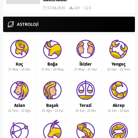
07.08.2026
430
0
ASTROLOJİ
Koç
Boğa
İkizler
Yengeç
21 Mar
-
20 Nis
21 Nis
-
20 May
21 May
-
21 Haz
22 Haz
-
22 Tem
Aslan
Başak
Terazi
Akrep
23 Tem
-
23 Ağu
24 Ağu
-
23 Eyl
24 Eyl
-
23 Eki
24 Eki
-
22 Kas