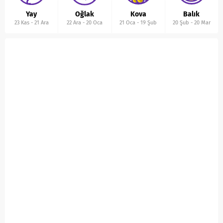
Yay
Oğlak
Kova
Balık
23 Kas
-
21 Ara
22 Ara
-
20 Oca
21 Oca
-
19 Şub
20 Şub
-
20 Mar