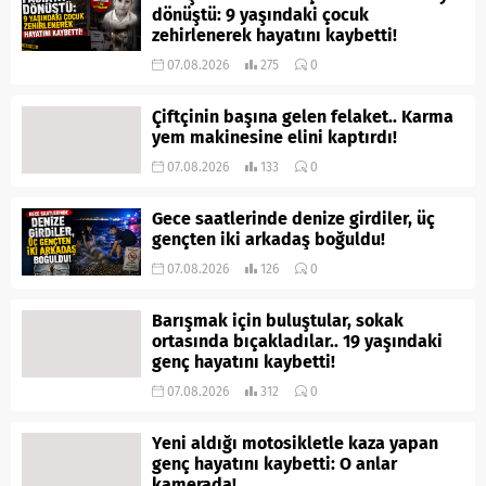
dönüştü: 9 yaşındaki çocuk
zehirlenerek hayatını kaybetti!
07.08.2026
275
0
Çiftçinin başına gelen felaket.. Karma
yem makinesine elini kaptırdı!
07.08.2026
133
0
Gece saatlerinde denize girdiler, üç
gençten iki arkadaş boğuldu!
07.08.2026
126
0
Barışmak için buluştular, sokak
ortasında bıçakladılar.. 19 yaşındaki
genç hayatını kaybetti!
07.08.2026
312
0
Yeni aldığı motosikletle kaza yapan
genç hayatını kaybetti: O anlar
kamerada!