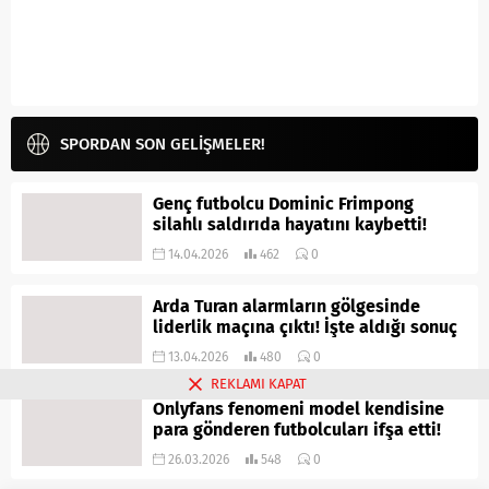
SPORDAN SON GELİŞMELER!
Genç futbolcu Dominic Frimpong
silahlı saldırıda hayatını kaybetti!
14.04.2026
462
0
Arda Turan alarmların gölgesinde
liderlik maçına çıktı! İşte aldığı sonuç
13.04.2026
480
0
REKLAMI KAPAT
Onlyfans fenomeni model kendisine
para gönderen futbolcuları ifşa etti!
26.03.2026
548
0