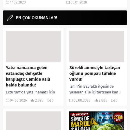
17.02.2020
06.01.2020
töreninden önce...
Awards) bu yıl 77.si
gerçekleştirildi. Hollywood...
EN ÇOK OKUNANLAR!
Yatsı namazına gelen
Sürekli annesiyle tartışan
vatandaş dehşetle
oğlunu pompalı tüfekle
karşılaştı: Camide asılı
vurdu!
halde bulundu!
İzmir’in Bayraklı ilçesinde
Erzurum’da yatsı namazı için
yaşanan aile içi tartışma kanlı
camiye gelen bir vatandaş,
bitti. İddiaya göre, uzun süredir
04.08.2026
2.895
0
05.08.2026
2.886
0
içeride bir kişiyi asılı halde
annesiyle tartışmalar yaşadığı
buldu. İhbar üzerine olay
öne sürülen 33 yaşındaki...
yerine sevk edilen...