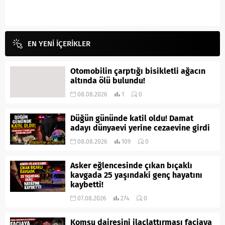
EN YENİ İÇERİKLER
Otomobilin çarptığı bisikletli ağacın
altında ölü bulundu!
08.08.2026
1
0
Düğün gününde katil oldu! Damat
adayı dünyaevi yerine cezaevine girdi
08.08.2026
109
0
Asker eğlencesinde çıkan bıçaklı
kavgada 25 yaşındaki genç hayatını
kaybetti!
07.08.2026
274
0
Komşu dairesini ilaçlattırması faciaya