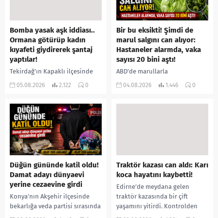
Bomba yasak aşk iddiası..
Bir bu eksikti! Şimdi de
Ormana götürüp kadın
marul salgını can alıyor:
kıyafeti giydirerek şantaj
Hastaneler alarmda, vaka
yaptılar!
sayısı 20 bini aştı!
Tekirdağ’ın Kapaklı ilçesinde
ABD’de marullarla
bir kişiyi, arkadaşının eşiyle
ilişkilendirilen siklospora
05.08.2026
2.122
0
04.08.2026
1.446
0
ilişki yaşadığı iddiasıyla
salgını büyümeye devam ediyor.
ormanlık alana götürerek zorla
İlk can kayıplarının yaşandığı
kadın kıyafetleri giydirdiği,
salgında vaka sayısının 20 bini
özür videosu çektirip...
aştığı belirtilirken, sağlık...
Düğün gününde katil oldu!
Traktör kazası can aldı: Karı
Damat adayı dünyaevi
koca hayatını kaybetti!
yerine cezaevine girdi
Edirne’de meydana gelen
Konya’nın Akşehir ilçesinde
traktör kazasında bir çift
bekarlığa veda partisi sırasında
yaşamını yitirdi. Kontrolden
çıkan kavgada bir kişi hayatını
çıkarak devrilen traktörün