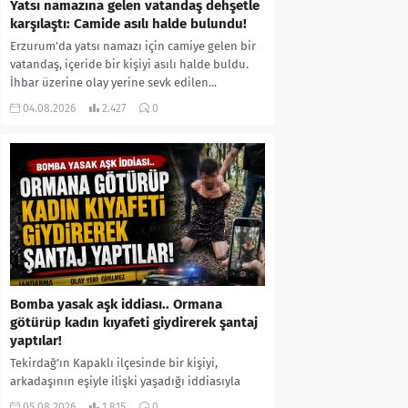
Yatsı namazına gelen vatandaş dehşetle
karşılaştı: Camide asılı halde bulundu!
Erzurum’da yatsı namazı için camiye gelen bir
vatandaş, içeride bir kişiyi asılı halde buldu.
İhbar üzerine olay yerine sevk edilen...
04.08.2026
2.427
0
Bomba yasak aşk iddiası.. Ormana
götürüp kadın kıyafeti giydirerek şantaj
yaptılar!
Tekirdağ’ın Kapaklı ilçesinde bir kişiyi,
arkadaşının eşiyle ilişki yaşadığı iddiasıyla
ormanlık alana götürerek zorla kadın
05.08.2026
1.815
0