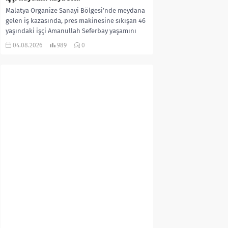
Malatya Organize Sanayi Bölgesi’nde meydana
gelen iş kazasında, pres makinesine sıkışan 46
yaşındaki işçi Amanullah Seferbay yaşamını
yitirdi. Olayla ilgili...
04.08.2026
989
0