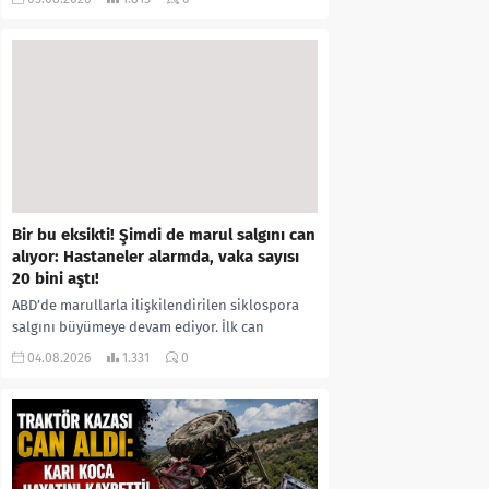
kıyafetleri giydirdiği, özür videosu çektirip...
Bir bu eksikti! Şimdi de marul salgını can
alıyor: Hastaneler alarmda, vaka sayısı
20 bini aştı!
ABD’de marullarla ilişkilendirilen siklospora
salgını büyümeye devam ediyor. İlk can
kayıplarının yaşandığı salgında vaka sayısının
04.08.2026
1.331
0
20 bini aştığı belirtilirken, sağlık...