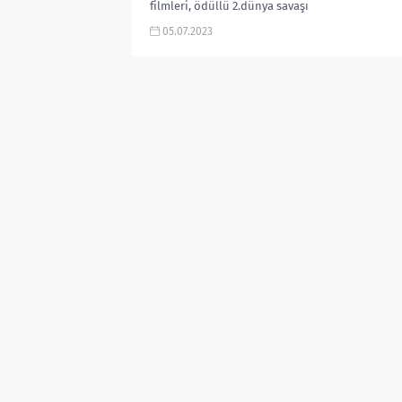
filmleri, ödüllü 2.dünya savaşı
filmleri, 2.dünya savaşı filmleri
05.07.2023
listesi,2....