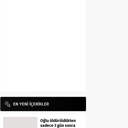
EN YENİ İÇERİKLER
Oğlu öldürüldükten
sadece 3 gün sonra