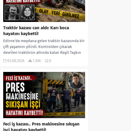
Traktör kazası can aldı: Karı koca
hayatını kaybetti!
Edirne’de meydana gelen traktör kazasında bir
çift yaşamını yitirdi. Kontrolden çıkarak
devrilen traktörün altında kalan Raşit Taşkın
ile eşi Fatma...
03.08.2026
1.306
0
Feci iş kazası.. Pres makinesine sıkışan
işçi hayatını kaybetti!