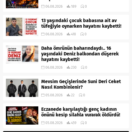
06.08.2026
189
0
13 yaşındaki çocuk babasına ait av
tüfeğiyle oynarken hayatını kaybetti!
06.08.2026
418
0
Daha ömrünün baharındaydı.. 16
yaşındaki Deniz balkondan düşerek
hayatını kaybetti!
06.08.2026
230
0
Mevsim Geçişlerinde Suni Deri Ceket
Nasıl Kombinlenir?
05.08.2026
22
0
Eczanede karşılaştığı genç kadının
önünü kesip silahla vurarak öldürdü!
05.08.2026
459
0