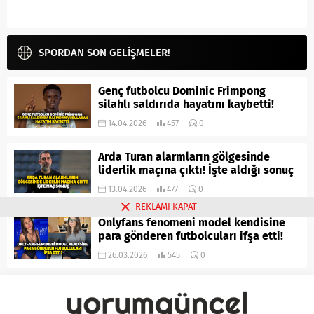
SPORDAN SON GELİŞMELER!
Genç futbolcu Dominic Frimpong
silahlı saldırıda hayatını kaybetti!
14.04.2026
457
0
Arda Turan alarmların gölgesinde
liderlik maçına çıktı! İşte aldığı sonuç
13.04.2026
477
0
REKLAMI KAPAT
Onlyfans fenomeni model kendisine
para gönderen futbolcuları ifşa etti!
26.03.2026
545
0