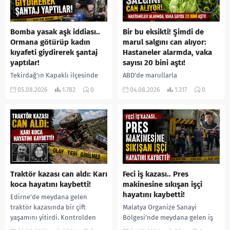
Bomba yasak aşk iddiası..
Bir bu eksikti! Şimdi de
Ormana götürüp kadın
marul salgını can alıyor:
kıyafeti giydirerek şantaj
Hastaneler alarmda, vaka
yaptılar!
sayısı 20 bini aştı!
Tekirdağ’ın Kapaklı ilçesinde
ABD’de marullarla
bir kişiyi, arkadaşının eşiyle
ilişkilendirilen siklospora
05.08.2026
1.782
0
04.08.2026
1.317
0
ilişki yaşadığı iddiasıyla
salgını büyümeye devam ediyor.
ormanlık alana götürerek zorla
İlk can kayıplarının yaşandığı
kadın kıyafetleri giydirdiği,
salgında vaka sayısının 20 bini
özür videosu çektirip...
aştığı belirtilirken, sağlık...
Traktör kazası can aldı: Karı
Feci iş kazası.. Pres
koca hayatını kaybetti!
makinesine sıkışan işçi
hayatını kaybetti!
Edirne’de meydana gelen
traktör kazasında bir çift
Malatya Organize Sanayi
yaşamını yitirdi. Kontrolden
Bölgesi’nde meydana gelen iş
çıkarak devrilen traktörün
kazasında, pres makinesine