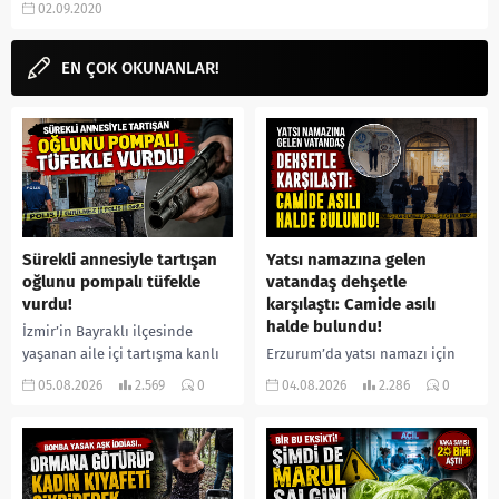
02.09.2020
aramalarınıza yorum güncel'den
yanıt...
EN ÇOK OKUNANLAR!
Sürekli annesiyle tartışan
Yatsı namazına gelen
oğlunu pompalı tüfekle
vatandaş dehşetle
vurdu!
karşılaştı: Camide asılı
halde bulundu!
İzmir’in Bayraklı ilçesinde
yaşanan aile içi tartışma kanlı
Erzurum’da yatsı namazı için
bitti. İddiaya göre, uzun süredir
camiye gelen bir vatandaş,
05.08.2026
2.569
0
04.08.2026
2.286
0
annesiyle tartışmalar yaşadığı
içeride bir kişiyi asılı halde
öne sürülen 33 yaşındaki...
buldu. İhbar üzerine olay
yerine sevk edilen...