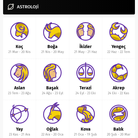
ASTROLOJİ
Koç
Boğa
İkizler
Yengeç
21 Mar
-
20 Nis
21 Nis
-
20 May
21 May
-
21 Haz
22 Haz
-
22 Tem
Aslan
Başak
Terazi
Akrep
23 Tem
-
23 Ağu
24 Ağu
-
23 Eyl
24 Eyl
-
23 Eki
24 Eki
-
22 Kas
Yay
Oğlak
Kova
Balık
23 Kas
-
21 Ara
22 Ara
-
20 Oca
21 Oca
-
19 Şub
20 Şub
-
20 Mar