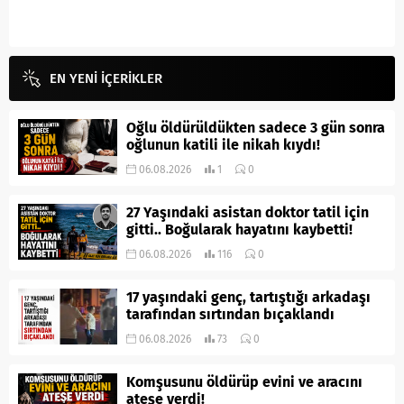
EN YENİ İÇERİKLER
Oğlu öldürüldükten sadece 3 gün sonra
oğlunun katili ile nikah kıydı!
06.08.2026
1
0
27 Yaşındaki asistan doktor tatil için
gitti.. Boğularak hayatını kaybetti!
06.08.2026
116
0
17 yaşındaki genç, tartıştığı arkadaşı
tarafından sırtından bıçaklandı
06.08.2026
73
0
Komşusunu öldürüp evini ve aracını
ateşe verdi!