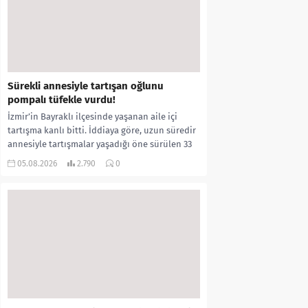
Sürekli annesiyle tartışan oğlunu
pompalı tüfekle vurdu!
İzmir’in Bayraklı ilçesinde yaşanan aile içi
tartışma kanlı bitti. İddiaya göre, uzun süredir
annesiyle tartışmalar yaşadığı öne sürülen 33
yaşındaki...
05.08.2026
2.790
0