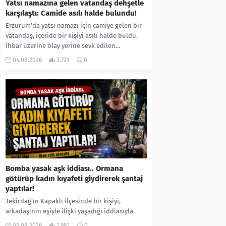
Yatsı namazına gelen vatandaş dehşetle
karşılaştı: Camide asılı halde bulundu!
Erzurum’da yatsı namazı için camiye gelen bir
vatandaş, içeride bir kişiyi asılı halde buldu.
İhbar üzerine olay yerine sevk edilen...
04.08.2026
2.721
0
Bomba yasak aşk iddiası.. Ormana
götürüp kadın kıyafeti giydirerek şantaj
yaptılar!
Tekirdağ’ın Kapaklı ilçesinde bir kişiyi,
arkadaşının eşiyle ilişki yaşadığı iddiasıyla
ormanlık alana götürerek zorla kadın
05.08.2026
1.981
0