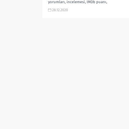
yorumları, incelemesi, IMDb puanı,
ekşi yorumları, netflix, fragmanı, izle
28.12.2020
gibi aramalarınıza YORUM...