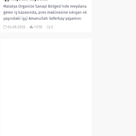
Malatya Organize Sanayi Bölgesi’nde meydana
gelen iş kazasında, pres makinesine sıkışan 46
yaşındaki işçi Amanullah Seferbay yaşamını
yitirdi. Olayla ilgili...
04.08.2026
1.018
0