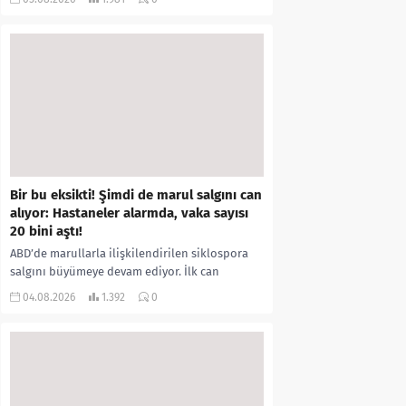
kıyafetleri giydirdiği, özür videosu çektirip...
Bir bu eksikti! Şimdi de marul salgını can
alıyor: Hastaneler alarmda, vaka sayısı
20 bini aştı!
ABD’de marullarla ilişkilendirilen siklospora
salgını büyümeye devam ediyor. İlk can
kayıplarının yaşandığı salgında vaka sayısının
04.08.2026
1.392
0
20 bini aştığı belirtilirken, sağlık...