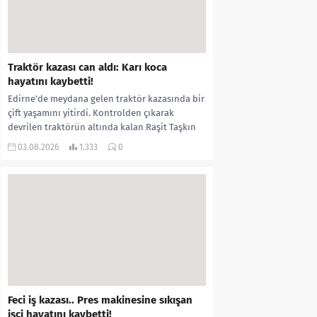
Traktör kazası can aldı: Karı koca
hayatını kaybetti!
Edirne’de meydana gelen traktör kazasında bir
çift yaşamını yitirdi. Kontrolden çıkarak
devrilen traktörün altında kalan Raşit Taşkın
ile eşi Fatma...
03.08.2026
1.333
0
Feci iş kazası.. Pres makinesine sıkışan
işçi hayatını kaybetti!