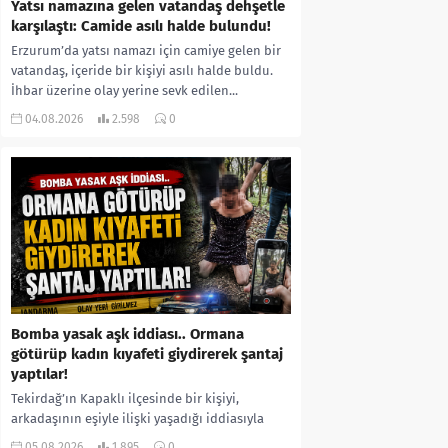
Yatsı namazına gelen vatandaş dehşetle
karşılaştı: Camide asılı halde bulundu!
Erzurum’da yatsı namazı için camiye gelen bir
vatandaş, içeride bir kişiyi asılı halde buldu.
İhbar üzerine olay yerine sevk edilen...
04.08.2026
2.598
0
Bomba yasak aşk iddiası.. Ormana
götürüp kadın kıyafeti giydirerek şantaj
yaptılar!
Tekirdağ’ın Kapaklı ilçesinde bir kişiyi,
arkadaşının eşiyle ilişki yaşadığı iddiasıyla
ormanlık alana götürerek zorla kadın
05.08.2026
1.895
0