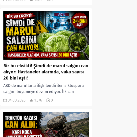
kıyafetleri giydirdiği, özür videosu çektirip...
Bir bu eksikti! Şimdi de marul salgını can
alıyor: Hastaneler alarmda, vaka sayısı
20 bini aştı!
ABD’de marullarla ilişkilendirilen siklospora
salgını büyümeye devam ediyor. İlk can
kayıplarının yaşandığı salgında vaka sayısının
04.08.2026
1.376
0
20 bini aştığı belirtilirken, sağlık...