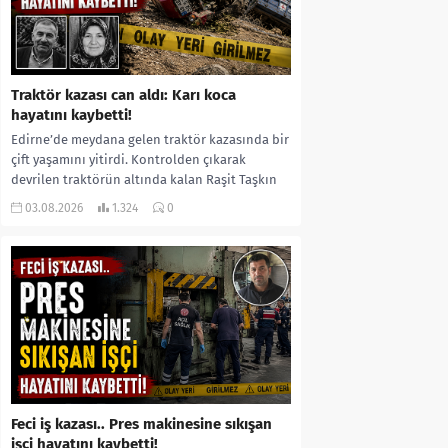
Traktör kazası can aldı: Karı koca
hayatını kaybetti!
Edirne’de meydana gelen traktör kazasında bir
çift yaşamını yitirdi. Kontrolden çıkarak
devrilen traktörün altında kalan Raşit Taşkın
ile eşi Fatma...
03.08.2026
1.324
0
Feci iş kazası.. Pres makinesine sıkışan
işçi hayatını kaybetti!