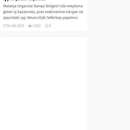
Malatya Organize Sanayi Bölgesi’nde meydana
gelen iş kazasında, pres makinesine sıkışan 46
yaşındaki işçi Amanullah Seferbay yaşamını
yitirdi. Olayla ilgili...
04.08.2026
1.002
0