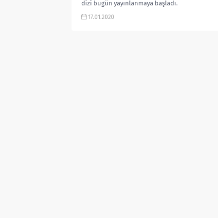
dizi bugün yayınlanmaya başladı.
Önceleri bir Dijitürk projesi olan
17.01.2020
ardından...