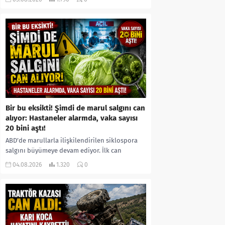
kıyafetleri giydirdiği, özür videosu çektirip...
Bir bu eksikti! Şimdi de marul salgını can
alıyor: Hastaneler alarmda, vaka sayısı
20 bini aştı!
ABD’de marullarla ilişkilendirilen siklospora
salgını büyümeye devam ediyor. İlk can
kayıplarının yaşandığı salgında vaka sayısının
04.08.2026
1.320
0
20 bini aştığı belirtilirken, sağlık...