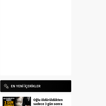
EN YENİ İÇERİKLER
Oğlu öldürüldükten
sadece 3 gün sonra