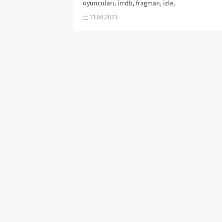
oyuncuları, imdb, fragman, izle,
yorumları, Netflix, film yorumu,...
31.08.2023