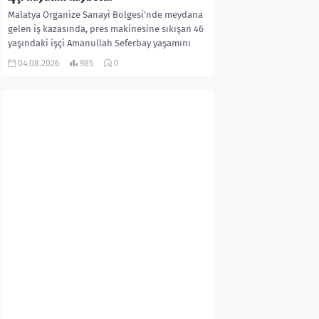
Malatya Organize Sanayi Bölgesi’nde meydana
gelen iş kazasında, pres makinesine sıkışan 46
yaşındaki işçi Amanullah Seferbay yaşamını
yitirdi. Olayla ilgili...
04.08.2026
985
0