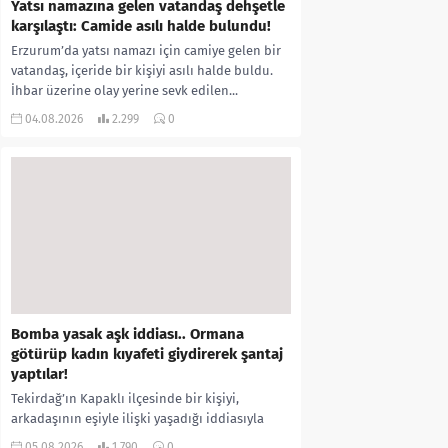
Yatsı namazına gelen vatandaş dehşetle
karşılaştı: Camide asılı halde bulundu!
Erzurum’da yatsı namazı için camiye gelen bir
vatandaş, içeride bir kişiyi asılı halde buldu.
İhbar üzerine olay yerine sevk edilen...
04.08.2026
2.299
0
Bomba yasak aşk iddiası.. Ormana
götürüp kadın kıyafeti giydirerek şantaj
yaptılar!
Tekirdağ’ın Kapaklı ilçesinde bir kişiyi,
arkadaşının eşiyle ilişki yaşadığı iddiasıyla
ormanlık alana götürerek zorla kadın
05.08.2026
1.790
0