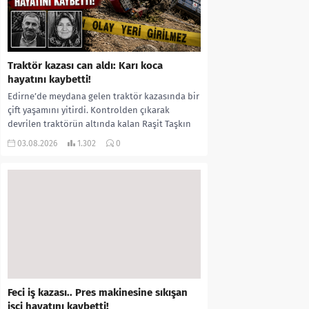
Traktör kazası can aldı: Karı koca
hayatını kaybetti!
Edirne’de meydana gelen traktör kazasında bir
çift yaşamını yitirdi. Kontrolden çıkarak
devrilen traktörün altında kalan Raşit Taşkın
ile eşi Fatma...
03.08.2026
1.302
0
Feci iş kazası.. Pres makinesine sıkışan
işçi hayatını kaybetti!