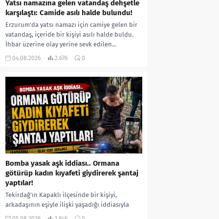
Yatsı namazına gelen vatandaş dehşetle
karşılaştı: Camide asılı halde bulundu!
Erzurum’da yatsı namazı için camiye gelen bir
vatandaş, içeride bir kişiyi asılı halde buldu.
İhbar üzerine olay yerine sevk edilen...
04.08.2026
2.676
0
Bomba yasak aşk iddiası.. Ormana
götürüp kadın kıyafeti giydirerek şantaj
yaptılar!
Tekirdağ’ın Kapaklı ilçesinde bir kişiyi,
arkadaşının eşiyle ilişki yaşadığı iddiasıyla
ormanlık alana götürerek zorla kadın
05.08.2026
1.946
0