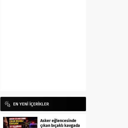
EN YENİ İÇERİKLER
Asker eğlencesinde
çıkan bıçaklı kavgada