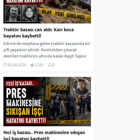
Traktör kazası can aldı: Karı koca
hayatını kaybetti!
Edirne’de meydana gelen traktör kazasında bir
çift yaşamını yitirdi. Kontrolden çıkarak
devrilen traktörün altında kalan Raşit Taşkın
ile eşi Fatma...
03.08.2026
1.330
0
Feci iş kazası.. Pres makinesine sıkışan
işçi hayatını kaybetti!