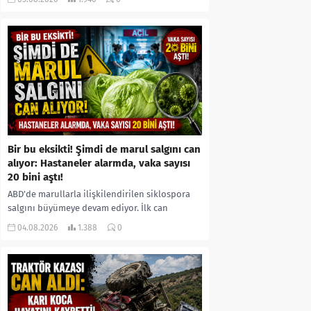
kıyafetleri giydirdiği, özür videosu çektirip...
Bir bu eksikti! Şimdi de marul salgını can
alıyor: Hastaneler alarmda, vaka sayısı
20 bini aştı!
ABD’de marullarla ilişkilendirilen siklospora
salgını büyümeye devam ediyor. İlk can
kayıplarının yaşandığı salgında vaka sayısının
04.08.2026
1.388
0
20 bini aştığı belirtilirken, sağlık...