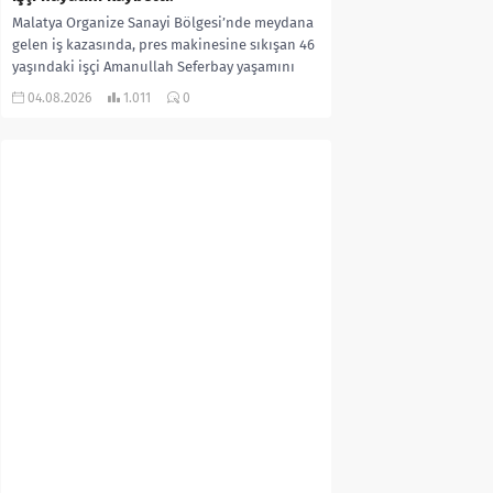
Malatya Organize Sanayi Bölgesi’nde meydana
gelen iş kazasında, pres makinesine sıkışan 46
yaşındaki işçi Amanullah Seferbay yaşamını
yitirdi. Olayla ilgili...
04.08.2026
1.011
0