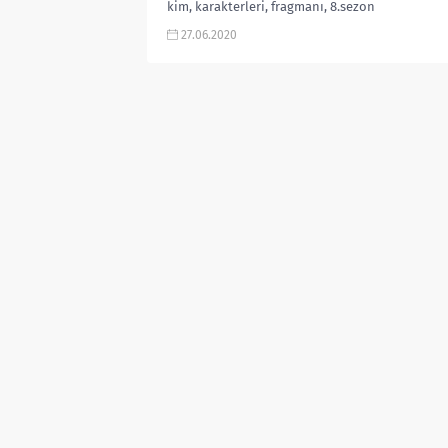
kim, karakterleri, fragmanı, 8.sezon
ne zaman, İMDb puanı, izle, Netflix,...
27.06.2020