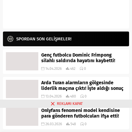
SPORDAN SON GELİŞMELER!
Genç futbolcu Dominic Frimpong
silahlı saldırıda hayatını kaybetti!
14.04.2026
462
0
Arda Turan alarmların gölgesinde
liderlik maçına çıktı! İşte aldığı sonuç
13.04.2026
480
0
REKLAMI KAPAT
Onlyfans fenomeni model kendisine
para gönderen futbolcuları ifşa etti!
26.03.2026
548
0