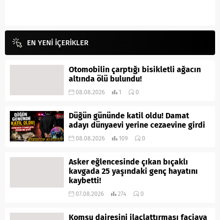
EN YENİ İÇERİKLER
Otomobilin çarptığı bisikletli ağacın
altında ölü bulundu!
08.08.2026
1
0
Düğün gününde katil oldu! Damat
adayı dünyaevi yerine cezaevine girdi
08.08.2026
109
0
Asker eğlencesinde çıkan bıçaklı
kavgada 25 yaşındaki genç hayatını
kaybetti!
07.08.2026
274
0
Komşu dairesini ilaçlattırması faciaya