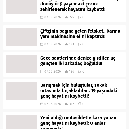
dönüştü: 9 yaşındaki çocuk
zehirlenerek hayatını kaybetti!
07.08.2026
275
0
Çiftçinin başına gelen felaket.. Karma
yem makinesine elini kaptırdı!
07.08.2026
133
0
Gece saatlerinde denize girdiler, üç
gençten iki arkadaş boğuldu!
07.08.2026
126
0
Barışmak için buluştular, sokak
ortasında bıçakladılar.. 19 yaşındaki
genç hayatını kaybetti!
07.08.2026
312
0
Yeni aldığı motosikletle kaza yapan
genç hayatını kaybetti: O anlar
kamerada!