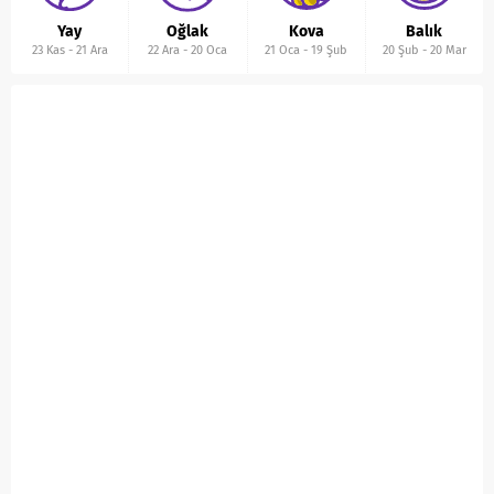
Yay
Oğlak
Kova
Balık
23 Kas
-
21 Ara
22 Ara
-
20 Oca
21 Oca
-
19 Şub
20 Şub
-
20 Mar