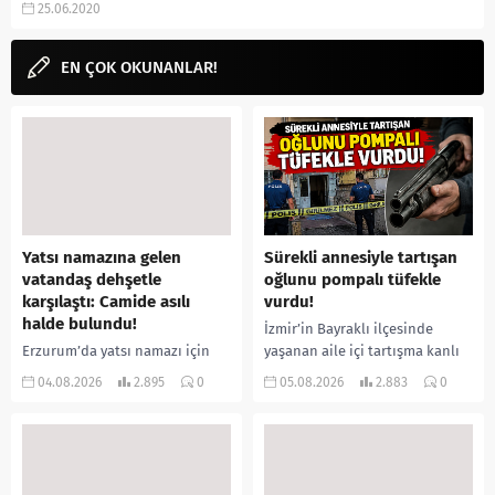
25.06.2020
puanı, izlenir mi, izle, fragman,
Ekşi Sözlük, yorumları,...
EN ÇOK OKUNANLAR!
Yatsı namazına gelen
Sürekli annesiyle tartışan
vatandaş dehşetle
oğlunu pompalı tüfekle
karşılaştı: Camide asılı
vurdu!
halde bulundu!
İzmir’in Bayraklı ilçesinde
Erzurum’da yatsı namazı için
yaşanan aile içi tartışma kanlı
camiye gelen bir vatandaş,
bitti. İddiaya göre, uzun süredir
04.08.2026
2.895
0
05.08.2026
2.883
0
içeride bir kişiyi asılı halde
annesiyle tartışmalar yaşadığı
buldu. İhbar üzerine olay
öne sürülen 33 yaşındaki...
yerine sevk edilen...