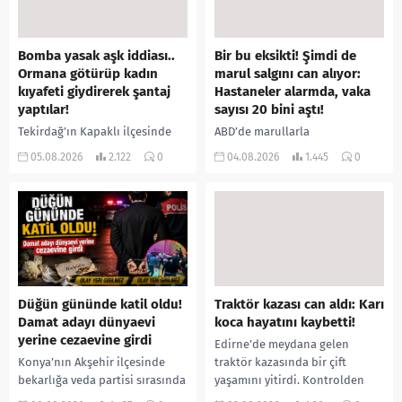
Bomba yasak aşk iddiası..
Bir bu eksikti! Şimdi de
Ormana götürüp kadın
marul salgını can alıyor:
kıyafeti giydirerek şantaj
Hastaneler alarmda, vaka
yaptılar!
sayısı 20 bini aştı!
Tekirdağ’ın Kapaklı ilçesinde
ABD’de marullarla
bir kişiyi, arkadaşının eşiyle
ilişkilendirilen siklospora
05.08.2026
2.122
0
04.08.2026
1.445
0
ilişki yaşadığı iddiasıyla
salgını büyümeye devam ediyor.
ormanlık alana götürerek zorla
İlk can kayıplarının yaşandığı
kadın kıyafetleri giydirdiği,
salgında vaka sayısının 20 bini
özür videosu çektirip...
aştığı belirtilirken, sağlık...
Düğün gününde katil oldu!
Traktör kazası can aldı: Karı
Damat adayı dünyaevi
koca hayatını kaybetti!
yerine cezaevine girdi
Edirne’de meydana gelen
Konya’nın Akşehir ilçesinde
traktör kazasında bir çift
bekarlığa veda partisi sırasında
yaşamını yitirdi. Kontrolden
çıkan kavgada bir kişi hayatını
çıkarak devrilen traktörün