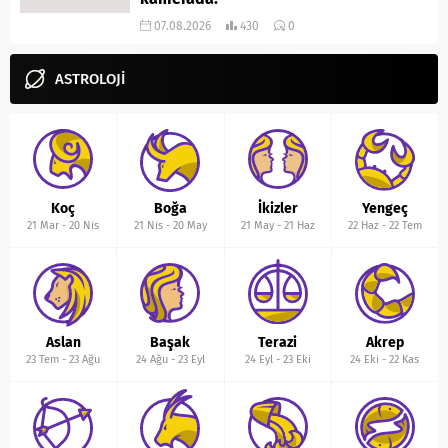
07.08.2026
430
0
ASTROLOJİ
Koç
Boğa
İkizler
Yengeç
21 Mar
-
20 Nis
21 Nis
-
20 May
21 May
-
21 Haz
22 Haz
-
22 Tem
Aslan
Başak
Terazi
Akrep
23 Tem
-
23 Ağu
24 Ağu
-
23 Eyl
24 Eyl
-
23 Eki
24 Eki
-
22 Kas