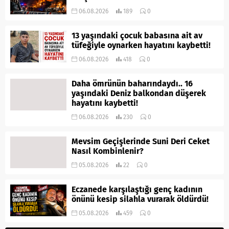
06.08.2026
189
0
13 yaşındaki çocuk babasına ait av
tüfeğiyle oynarken hayatını kaybetti!
06.08.2026
418
0
Daha ömrünün baharındaydı.. 16
yaşındaki Deniz balkondan düşerek
hayatını kaybetti!
06.08.2026
230
0
Mevsim Geçişlerinde Suni Deri Ceket
Nasıl Kombinlenir?
05.08.2026
22
0
Eczanede karşılaştığı genç kadının
önünü kesip silahla vurarak öldürdü!
05.08.2026
459
0