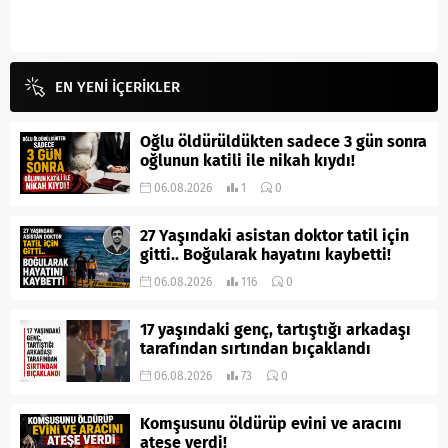
EN YENİ İÇERİKLER
Oğlu öldürüldükten sadece 3 gün sonra
oğlunun katili ile nikah kıydı!
06.08.2026
1
0
27 Yaşındaki asistan doktor tatil için
gitti.. Boğularak hayatını kaybetti!
06.08.2026
116
0
17 yaşındaki genç, tartıştığı arkadaşı
tarafından sırtından bıçaklandı
06.08.2026
73
0
Komşusunu öldürüp evini ve aracını
ateşe verdi!