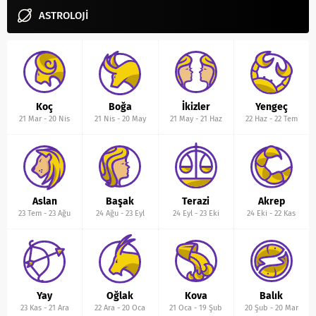
ASTROLOJİ
Koç
Boğa
İkizler
Yengeç
21 Mar
-
20 Nis
21 Nis
-
20 May
21 May
-
21 Haz
22 Haz
-
22 Tem
Aslan
Başak
Terazi
Akrep
23 Tem
-
23 Ağu
24 Ağu
-
23 Eyl
24 Eyl
-
23 Eki
24 Eki
-
22 Kas
Yay
Oğlak
Kova
Balık
23 Kas
-
21 Ara
22 Ara
-
20 Oca
21 Oca
-
19 Şub
20 Şub
-
20 Mar