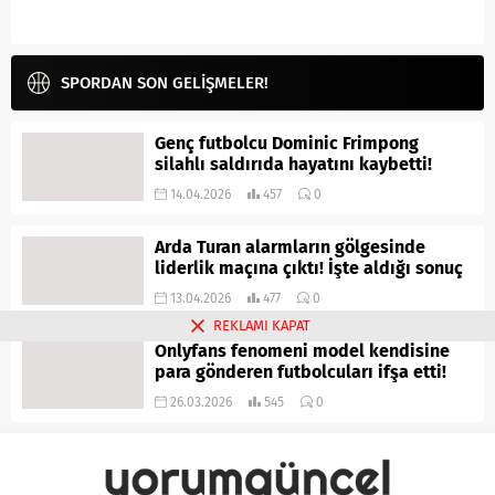
SPORDAN SON GELİŞMELER!
Genç futbolcu Dominic Frimpong
silahlı saldırıda hayatını kaybetti!
14.04.2026
457
0
Arda Turan alarmların gölgesinde
liderlik maçına çıktı! İşte aldığı sonuç
13.04.2026
477
0
REKLAMI KAPAT
Onlyfans fenomeni model kendisine
para gönderen futbolcuları ifşa etti!
26.03.2026
545
0