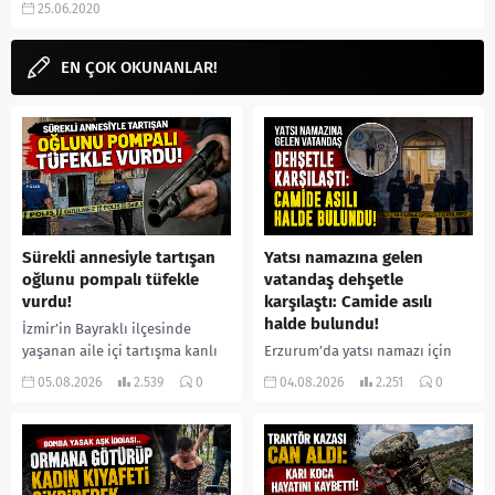
25.06.2020
puanı, izlenir mi, izle, fragman,
Ekşi Sözlük, yorumları,...
EN ÇOK OKUNANLAR!
Sürekli annesiyle tartışan
Yatsı namazına gelen
oğlunu pompalı tüfekle
vatandaş dehşetle
vurdu!
karşılaştı: Camide asılı
halde bulundu!
İzmir’in Bayraklı ilçesinde
yaşanan aile içi tartışma kanlı
Erzurum’da yatsı namazı için
bitti. İddiaya göre, uzun süredir
camiye gelen bir vatandaş,
05.08.2026
2.539
0
04.08.2026
2.251
0
annesiyle tartışmalar yaşadığı
içeride bir kişiyi asılı halde
öne sürülen 33 yaşındaki...
buldu. İhbar üzerine olay
yerine sevk edilen...