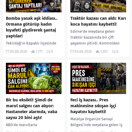
Bomba yasak aşk iddiası..
Traktör kazası can aldı: Karı
Ormana götürüp kadın
koca hayatını kaybetti!
kıyafeti giydirerek şantaj
Edirne’de meydana gelen
yaptılar!
traktör kazasında bir çift
Tekirdağ’ın Kapaklı ilçesinde
yaşamını yitirdi. Kontrolden
bir kişiyi, arkadaşının eşiyle
çıkarak devrilen traktörün
05.08.2026
1.771
0
03.08.2026
1.301
0
ilişki yaşadığı iddiasıyla
altında kalan Raşit Taşkın ile
ormanlık alana götürerek zorla
eşi Fatma...
kadın kıyafetleri giydirdiği,
özür videosu çektirip...
Bir bu eksikti! Şimdi de
Feci iş kazası.. Pres
marul salgını can alıyor:
makinesine sıkışan işçi
Hastaneler alarmda, vaka
hayatını kaybetti!
sayısı 20 bini aştı!
Malatya Organize Sanayi
ABD’de marullarla
Bölgesi’nde meydana gelen iş
ilişkilendirilen siklospora
kazasında, pres makinesine