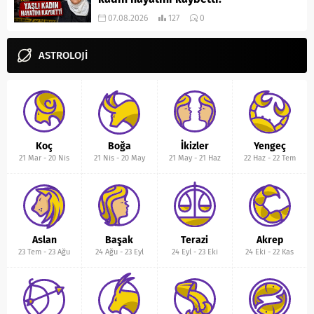
07.08.2026
127
0
ASTROLOJİ
Koç
Boğa
İkizler
Yengeç
21 Mar
-
20 Nis
21 Nis
-
20 May
21 May
-
21 Haz
22 Haz
-
22 Tem
Aslan
Başak
Terazi
Akrep
23 Tem
-
23 Ağu
24 Ağu
-
23 Eyl
24 Eyl
-
23 Eki
24 Eki
-
22 Kas