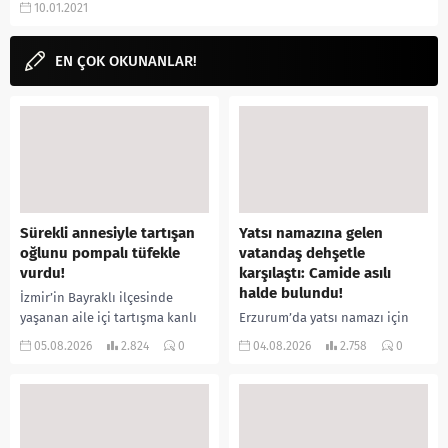
10.01.2021
youtube kanalı, Instagram hesabı
gibi...
EN ÇOK OKUNANLAR!
Sürekli annesiyle tartışan
Yatsı namazına gelen
oğlunu pompalı tüfekle
vatandaş dehşetle
vurdu!
karşılaştı: Camide asılı
halde bulundu!
İzmir’in Bayraklı ilçesinde
yaşanan aile içi tartışma kanlı
Erzurum’da yatsı namazı için
bitti. İddiaya göre, uzun süredir
camiye gelen bir vatandaş,
05.08.2026
2.824
0
04.08.2026
2.758
0
annesiyle tartışmalar yaşadığı
içeride bir kişiyi asılı halde
öne sürülen 33 yaşındaki...
buldu. İhbar üzerine olay
yerine sevk edilen...