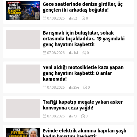
Gece saatlerinde denize girdiler, üç
gençten iki arkadaş boğuldu!
07.08.2026
52
0
Barışmak için buluştular, sokak
ortasında bıçakladılar.. 19 yaşındaki
genç hayatını kaybetti!
07.08.2026
141
0
Yeni aldığı motosikletle kaza yapan
genç hayatını kaybetti: O anlar
kamerada!
07.08.2026
254
0
Trafiği kapatıp meşale yakan asker
konvoyuna ceza yağdı!
07.08.2026
73
0
Evinde elektrik akımına kapılan yaşlı
kadın hayatını kaybetti!