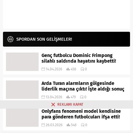
SPORDAN SON GELİŞMELER!
Genç futbolcu Dominic Frimpong
silahlı saldırıda hayatını kaybetti!
14.04.2026
458
0
Arda Turan alarmların gölgesinde
liderlik maçına çıktı! İşte aldığı sonuç
13.04.2026
479
0
REKLAMI KAPAT
Onlyfans fenomeni model kendisine
para gönderen futbolcuları ifşa etti!
26.03.2026
548
0