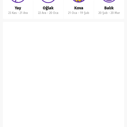
Yay
Oğlak
Kova
Balık
23 Kas
-
21 Ara
22 Ara
-
20 Oca
21 Oca
-
19 Şub
20 Şub
-
20 Mar