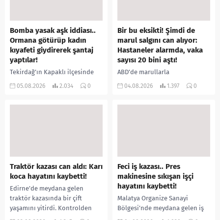
Bomba yasak aşk iddiası..
Bir bu eksikti! Şimdi de
Ormana götürüp kadın
marul salgını can alıyor:
kıyafeti giydirerek şantaj
Hastaneler alarmda, vaka
yaptılar!
sayısı 20 bini aştı!
Tekirdağ’ın Kapaklı ilçesinde
ABD’de marullarla
bir kişiyi, arkadaşının eşiyle
ilişkilendirilen siklospora
05.08.2026
2.034
0
04.08.2026
1.397
0
ilişki yaşadığı iddiasıyla
salgını büyümeye devam ediyor.
ormanlık alana götürerek zorla
İlk can kayıplarının yaşandığı
kadın kıyafetleri giydirdiği,
salgında vaka sayısının 20 bini
özür videosu çektirip...
aştığı belirtilirken, sağlık...
Traktör kazası can aldı: Karı
Feci iş kazası.. Pres
koca hayatını kaybetti!
makinesine sıkışan işçi
hayatını kaybetti!
Edirne’de meydana gelen
traktör kazasında bir çift
Malatya Organize Sanayi
yaşamını yitirdi. Kontrolden
Bölgesi’nde meydana gelen iş
çıkarak devrilen traktörün
kazasında, pres makinesine