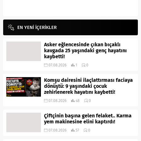
EN YENİ İÇERİKLER
Asker eğlencesinde çıkan bıçaklı
kavgada 25 yaşındaki genç hayatını
kaybetti!
07.08.2026
1
0
Komşu dairesini ilaçlattırması faciaya
dönüştü: 9 yaşındaki çocuk
zehirlenerek hayatını kaybetti!
07.08.2026
48
0
Çiftçinin başına gelen felaket.. Karma
yem makinesine elini kaptırdı!
07.08.2026
57
0