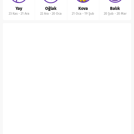
Yay
Oğlak
Kova
Balık
23 Kas
-
21 Ara
22 Ara
-
20 Oca
21 Oca
-
19 Şub
20 Şub
-
20 Mar