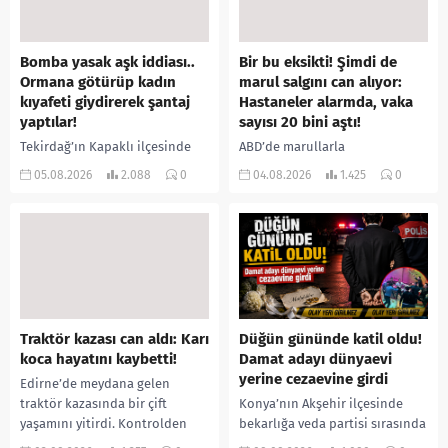
Bomba yasak aşk iddiası..
Bir bu eksikti! Şimdi de
Ormana götürüp kadın
marul salgını can alıyor:
kıyafeti giydirerek şantaj
Hastaneler alarmda, vaka
yaptılar!
sayısı 20 bini aştı!
Tekirdağ’ın Kapaklı ilçesinde
ABD’de marullarla
bir kişiyi, arkadaşının eşiyle
ilişkilendirilen siklospora
05.08.2026
2.088
0
04.08.2026
1.425
0
ilişki yaşadığı iddiasıyla
salgını büyümeye devam ediyor.
ormanlık alana götürerek zorla
İlk can kayıplarının yaşandığı
kadın kıyafetleri giydirdiği,
salgında vaka sayısının 20 bini
özür videosu çektirip...
aştığı belirtilirken, sağlık...
Traktör kazası can aldı: Karı
Düğün gününde katil oldu!
koca hayatını kaybetti!
Damat adayı dünyaevi
yerine cezaevine girdi
Edirne’de meydana gelen
traktör kazasında bir çift
Konya’nın Akşehir ilçesinde
yaşamını yitirdi. Kontrolden
bekarlığa veda partisi sırasında
çıkarak devrilen traktörün
çıkan kavgada bir kişi hayatını