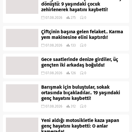
dönüştü: 9 yaşındaki çocuk
zehirlenerek hayatını kaybetti!
07.08.2026
275
0
Çiftçinin başına gelen felaket.. Karma
yem makinesine elini kaptırdı!
07.08.2026
133
0
Gece saatlerinde denize girdiler, üç
gençten iki arkadaş boğuldu!
07.08.2026
126
0
Barışmak için buluştular, sokak
ortasında bıçakladılar.. 19 yaşındaki
genç hayatını kaybetti!
07.08.2026
312
0
Yeni aldığı motosikletle kaza yapan
genç hayatını kaybetti: O anlar
kamerada!