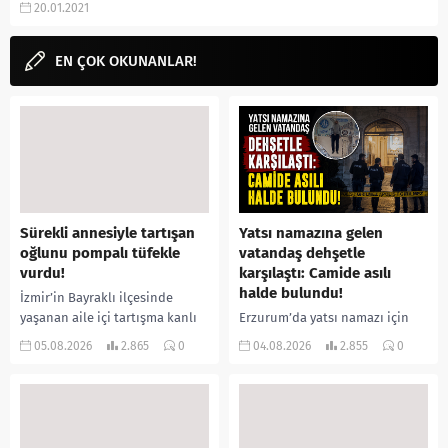
20.01.2021
fragmanı, izle gibi aramalarınıza
YORUM...
EN ÇOK OKUNANLAR!
Sürekli annesiyle tartışan
Yatsı namazına gelen
oğlunu pompalı tüfekle
vatandaş dehşetle
vurdu!
karşılaştı: Camide asılı
halde bulundu!
İzmir’in Bayraklı ilçesinde
yaşanan aile içi tartışma kanlı
Erzurum’da yatsı namazı için
bitti. İddiaya göre, uzun süredir
camiye gelen bir vatandaş,
05.08.2026
2.865
0
04.08.2026
2.855
0
annesiyle tartışmalar yaşadığı
içeride bir kişiyi asılı halde
öne sürülen 33 yaşındaki...
buldu. İhbar üzerine olay
yerine sevk edilen...