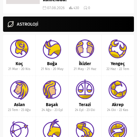
07.08.2026
430
0
ASTROLOJİ
Koç
Boğa
İkizler
Yengeç
21 Mar
-
20 Nis
21 Nis
-
20 May
21 May
-
21 Haz
22 Haz
-
22 Tem
Aslan
Başak
Terazi
Akrep
23 Tem
-
23 Ağu
24 Ağu
-
23 Eyl
24 Eyl
-
23 Eki
24 Eki
-
22 Kas