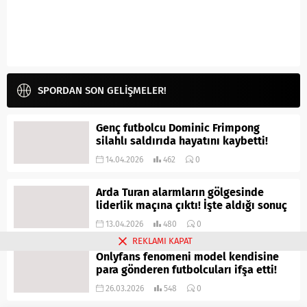
SPORDAN SON GELİŞMELER!
Genç futbolcu Dominic Frimpong
silahlı saldırıda hayatını kaybetti!
14.04.2026
462
0
Arda Turan alarmların gölgesinde
liderlik maçına çıktı! İşte aldığı sonuç
13.04.2026
480
0
REKLAMI KAPAT
Onlyfans fenomeni model kendisine
para gönderen futbolcuları ifşa etti!
26.03.2026
548
0