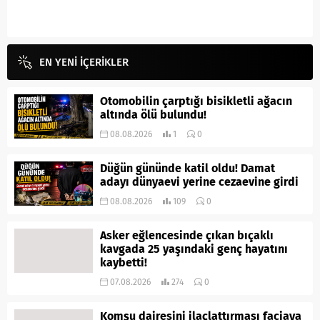
EN YENİ İÇERİKLER
Otomobilin çarptığı bisikletli ağacın
altında ölü bulundu!
08.08.2026
1
0
Düğün gününde katil oldu! Damat
adayı dünyaevi yerine cezaevine girdi
08.08.2026
109
0
Asker eğlencesinde çıkan bıçaklı
kavgada 25 yaşındaki genç hayatını
kaybetti!
07.08.2026
274
0
Komşu dairesini ilaçlattırması faciaya