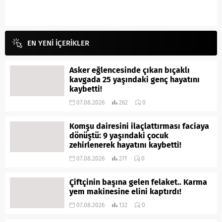
EN YENİ İÇERİKLER
Asker eğlencesinde çıkan bıçaklı
kavgada 25 yaşındaki genç hayatını
kaybetti!
07.08.2026
262
0
Komşu dairesini ilaçlattırması faciaya
dönüştü: 9 yaşındaki çocuk
zehirlenerek hayatını kaybetti!
07.08.2026
271
0
Çiftçinin başına gelen felaket.. Karma
yem makinesine elini kaptırdı!
07.08.2026
132
0