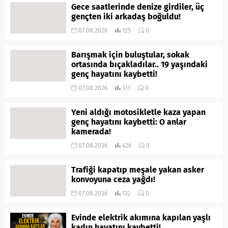
Gece saatlerinde denize girdiler, üç
gençten iki arkadaş boğuldu!
07.08.2026
125
0
Barışmak için buluştular, sokak
ortasında bıçakladılar.. 19 yaşındaki
genç hayatını kaybetti!
07.08.2026
311
0
Yeni aldığı motosikletle kaza yapan
genç hayatını kaybetti: O anlar
kamerada!
07.08.2026
426
0
Trafiği kapatıp meşale yakan asker
konvoyuna ceza yağdı!
07.08.2026
132
0
Evinde elektrik akımına kapılan yaşlı
kadın hayatını kaybetti!