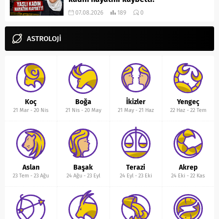
07.08.2026
189
0
ASTROLOJİ
Koç
Boğa
İkizler
Yengeç
21 Mar
-
20 Nis
21 Nis
-
20 May
21 May
-
21 Haz
22 Haz
-
22 Tem
Aslan
Başak
Terazi
Akrep
23 Tem
-
23 Ağu
24 Ağu
-
23 Eyl
24 Eyl
-
23 Eki
24 Eki
-
22 Kas