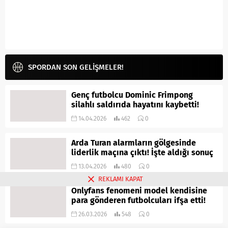
SPORDAN SON GELİŞMELER!
Genç futbolcu Dominic Frimpong
silahlı saldırıda hayatını kaybetti!
14.04.2026
462
0
Arda Turan alarmların gölgesinde
liderlik maçına çıktı! İşte aldığı sonuç
13.04.2026
480
0
REKLAMI KAPAT
Onlyfans fenomeni model kendisine
para gönderen futbolcuları ifşa etti!
26.03.2026
548
0