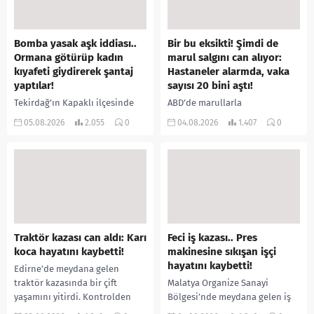
Bomba yasak aşk iddiası..
Bir bu eksikti! Şimdi de
Ormana götürüp kadın
marul salgını can alıyor:
kıyafeti giydirerek şantaj
Hastaneler alarmda, vaka
yaptılar!
sayısı 20 bini aştı!
Tekirdağ’ın Kapaklı ilçesinde
ABD’de marullarla
bir kişiyi, arkadaşının eşiyle
ilişkilendirilen siklospora
05.08.2026
2.055
0
04.08.2026
1.407
0
ilişki yaşadığı iddiasıyla
salgını büyümeye devam ediyor.
ormanlık alana götürerek zorla
İlk can kayıplarının yaşandığı
kadın kıyafetleri giydirdiği,
salgında vaka sayısının 20 bini
özür videosu çektirip...
aştığı belirtilirken, sağlık...
Traktör kazası can aldı: Karı
Feci iş kazası.. Pres
koca hayatını kaybetti!
makinesine sıkışan işçi
hayatını kaybetti!
Edirne’de meydana gelen
traktör kazasında bir çift
Malatya Organize Sanayi
yaşamını yitirdi. Kontrolden
Bölgesi’nde meydana gelen iş
çıkarak devrilen traktörün
kazasında, pres makinesine