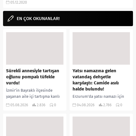
05.12.2020
Kore dizileri, fragmanı, izle (초콜
릿) gibi aramalarınıza yorum...
EN ÇOK OKUNANLAR!
Sürekli annesiyle tartışan
Yatsı namazına gelen
oğlunu pompalı tüfekle
vatandaş dehşetle
vurdu!
karşılaştı: Camide asılı
halde bulundu!
İzmir’in Bayraklı ilçesinde
yaşanan aile içi tartışma kanlı
Erzurum’da yatsı namazı için
bitti. İddiaya göre, uzun süredir
camiye gelen bir vatandaş,
05.08.2026
2.836
0
04.08.2026
2.786
0
annesiyle tartışmalar yaşadığı
içeride bir kişiyi asılı halde
öne sürülen 33 yaşındaki...
buldu. İhbar üzerine olay
yerine sevk edilen...