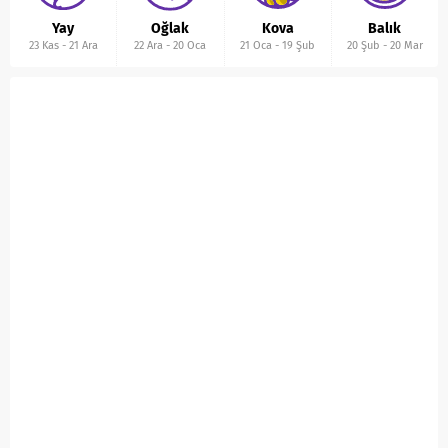
Yay
Oğlak
Kova
Balık
23 Kas
-
21 Ara
22 Ara
-
20 Oca
21 Oca
-
19 Şub
20 Şub
-
20 Mar