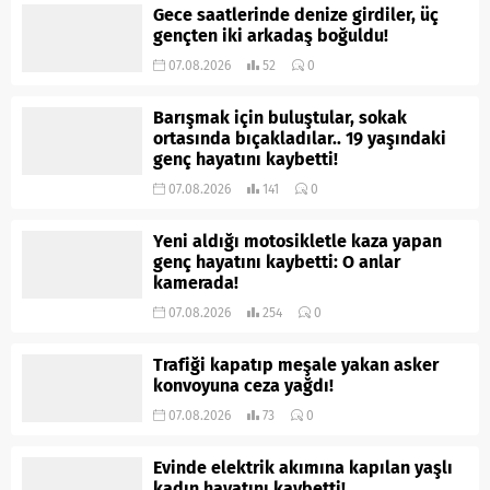
Gece saatlerinde denize girdiler, üç
gençten iki arkadaş boğuldu!
07.08.2026
52
0
Barışmak için buluştular, sokak
ortasında bıçakladılar.. 19 yaşındaki
genç hayatını kaybetti!
07.08.2026
141
0
Yeni aldığı motosikletle kaza yapan
genç hayatını kaybetti: O anlar
kamerada!
07.08.2026
254
0
Trafiği kapatıp meşale yakan asker
konvoyuna ceza yağdı!
07.08.2026
73
0
Evinde elektrik akımına kapılan yaşlı
kadın hayatını kaybetti!