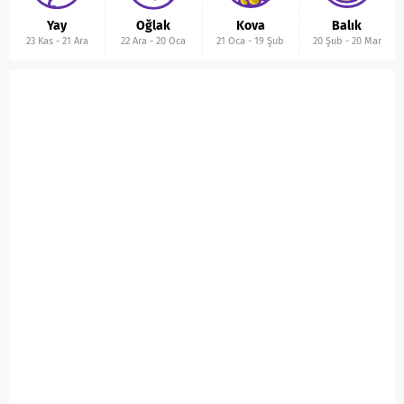
Yay
Oğlak
Kova
Balık
23 Kas
-
21 Ara
22 Ara
-
20 Oca
21 Oca
-
19 Şub
20 Şub
-
20 Mar