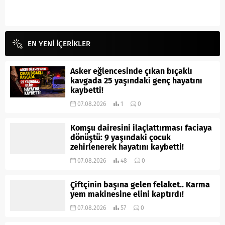
EN YENİ İÇERİKLER
Asker eğlencesinde çıkan bıçaklı
kavgada 25 yaşındaki genç hayatını
kaybetti!
07.08.2026
1
0
Komşu dairesini ilaçlattırması faciaya
dönüştü: 9 yaşındaki çocuk
zehirlenerek hayatını kaybetti!
07.08.2026
48
0
Çiftçinin başına gelen felaket.. Karma
yem makinesine elini kaptırdı!
07.08.2026
57
0