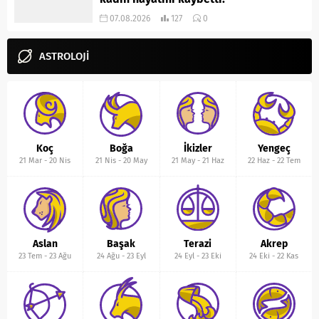
07.08.2026
127
0
ASTROLOJİ
Koç
Boğa
İkizler
Yengeç
21 Mar
-
20 Nis
21 Nis
-
20 May
21 May
-
21 Haz
22 Haz
-
22 Tem
Aslan
Başak
Terazi
Akrep
23 Tem
-
23 Ağu
24 Ağu
-
23 Eyl
24 Eyl
-
23 Eki
24 Eki
-
22 Kas