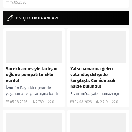
19.05.2026
puanı, fragmanı, izle...
EN ÇOK OKUNANLAR!
Sürekli annesiyle tartışan
Yatsı namazına gelen
oğlunu pompalı tüfekle
vatandaş dehşetle
vurdu!
karşılaştı: Camide asılı
halde bulundu!
İzmir’in Bayraklı ilçesinde
yaşanan aile içi tartışma kanlı
Erzurum’da yatsı namazı için
bitti. İddiaya göre, uzun süredir
camiye gelen bir vatandaş,
05.08.2026
2.789
0
04.08.2026
2.719
0
annesiyle tartışmalar yaşadığı
içeride bir kişiyi asılı halde
öne sürülen 33 yaşındaki...
buldu. İhbar üzerine olay
yerine sevk edilen...