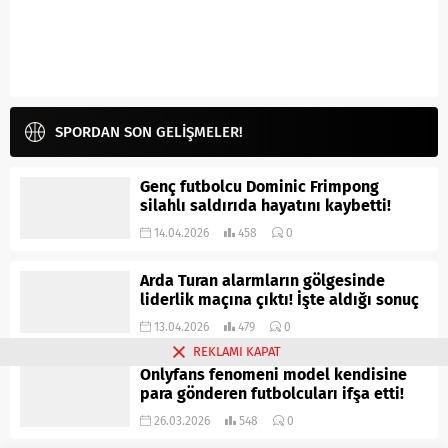
SPORDAN SON GELİŞMELER!
Genç futbolcu Dominic Frimpong
silahlı saldırıda hayatını kaybetti!
14.04.2026
458
0
Arda Turan alarmların gölgesinde
liderlik maçına çıktı! İşte aldığı sonuç
13.04.2026
479
0
REKLAMI KAPAT
Onlyfans fenomeni model kendisine
para gönderen futbolcuları ifşa etti!
26.03.2026
548
0