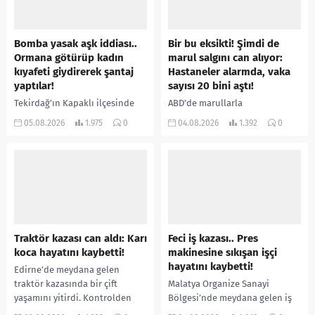
Bomba yasak aşk iddiası..
Bir bu eksikti! Şimdi de
Ormana götürüp kadın
marul salgını can alıyor:
kıyafeti giydirerek şantaj
Hastaneler alarmda, vaka
yaptılar!
sayısı 20 bini aştı!
Tekirdağ’ın Kapaklı ilçesinde
ABD’de marullarla
bir kişiyi, arkadaşının eşiyle
ilişkilendirilen siklospora
05.08.2026
1.975
0
04.08.2026
1.392
0
ilişki yaşadığı iddiasıyla
salgını büyümeye devam ediyor.
ormanlık alana götürerek zorla
İlk can kayıplarının yaşandığı
kadın kıyafetleri giydirdiği,
salgında vaka sayısının 20 bini
özür videosu çektirip...
aştığı belirtilirken, sağlık...
Traktör kazası can aldı: Karı
Feci iş kazası.. Pres
koca hayatını kaybetti!
makinesine sıkışan işçi
hayatını kaybetti!
Edirne’de meydana gelen
traktör kazasında bir çift
Malatya Organize Sanayi
yaşamını yitirdi. Kontrolden
Bölgesi’nde meydana gelen iş
çıkarak devrilen traktörün
kazasında, pres makinesine