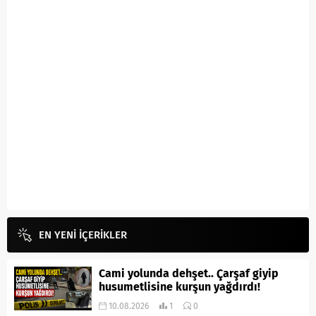
EN YENİ İÇERİKLER
Cami yolunda dehşet.. Çarşaf giyip
husumetlisine kurşun yağdırdı!
10.08.2026
1
0