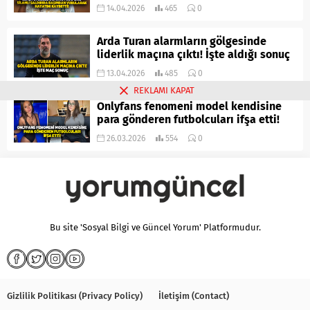
14.04.2026
465
0
Arda Turan alarmların gölgesinde
liderlik maçına çıktı! İşte aldığı sonuç
13.04.2026
485
0
REKLAMI KAPAT
Onlyfans fenomeni model kendisine
para gönderen futbolcuları ifşa etti!
26.03.2026
554
0
Bu site 'Sosyal Bilgi ve Güncel Yorum' Platformudur.
Gizlilik Politikası (Privacy Policy)
İletişim (Contact)