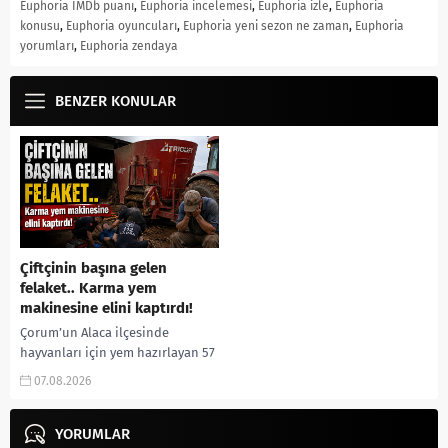
Euphoria IMDb puanı
,
Euphoria incelemesi
,
Euphoria izle
,
Euphoria
konusu
,
Euphoria oyuncuları
,
Euphoria yeni sezon ne zaman
,
Euphoria
yorumları
,
Euphoria zendaya
BENZER KONULAR
Çiftçinin başına gelen
felaket.. Karma yem
makinesine elini kaptırdı!
Çorum’un Alaca ilçesinde
hayvanları için yem hazırlayan 57
yaşındaki çiftçi, elini yem karma
07.08.2026
makinesine kaptırması sonucu
ağır yaralandı. Olay, Alaca...
YORUMLAR