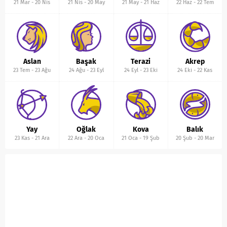
21 Mar
-
20 Nis
21 Nis
-
20 May
21 May
-
21 Haz
22 Haz
-
22 Tem
Aslan
Başak
Terazi
Akrep
23 Tem
-
23 Ağu
24 Ağu
-
23 Eyl
24 Eyl
-
23 Eki
24 Eki
-
22 Kas
Yay
Oğlak
Kova
Balık
23 Kas
-
21 Ara
22 Ara
-
20 Oca
21 Oca
-
19 Şub
20 Şub
-
20 Mar