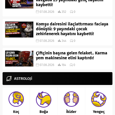
kaybetti!
07.08.2026
352
0
Komşu dairesini ilaçlattırması faciaya
dönüştü: 9 yaşındaki çocuk
zehirlenerek hayatını kaybetti!
07.08.2026
344
0
Çiftçinin başına gelen felaket.. Karma
yem makinesine elini kaptırdı!
07.08.2026
164
0
ASTROLOJİ
Koç
Boğa
İkizler
Yengeç