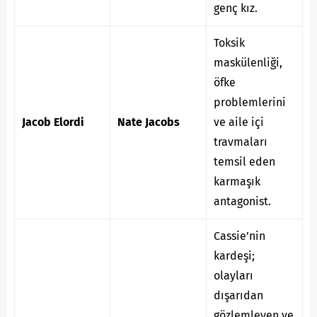
genç kız.
Toksik
maskülenliği,
öfke
problemlerini
Jacob Elordi
Nate Jacobs
ve aile içi
travmaları
temsil eden
karmaşık
antagonist.
Cassie’nin
kardeşi;
olayları
dışarıdan
gözlemleyen ve