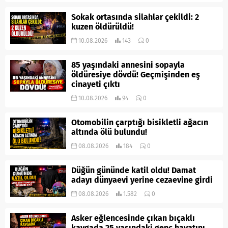
Sokak ortasında silahlar çekildi: 2
kuzen öldürüldü!
10.08.2026
143
0
85 yaşındaki annesini sopayla
öldüresiye dövdü! Geçmişinden eş
cinayeti çıktı
10.08.2026
94
0
Otomobilin çarptığı bisikletli ağacın
altında ölü bulundu!
08.08.2026
184
0
Düğün gününde katil oldu! Damat
adayı dünyaevi yerine cezaevine girdi
08.08.2026
1.582
0
Asker eğlencesinde çıkan bıçaklı
kavgada 25 yaşındaki genç hayatını