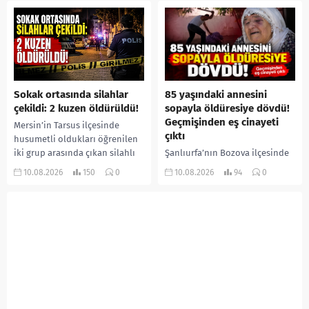
Sokak ortasında silahlar
85 yaşındaki annesini
çekildi: 2 kuzen öldürüldü!
sopayla öldüresiye dövdü!
Geçmişinden eş cinayeti
Mersin’in Tarsus ilçesinde
çıktı
husumetli oldukları öğrenilen
iki grup arasında çıkan silahlı
Şanlıurfa’nın Bozova ilçesinde
kavgada iki kuzen yaşamını
85 yaşındaki İslim Yaprak, 53
10.08.2026
150
0
10.08.2026
94
0
yitirdi. Olayla ilgili 5 şüpheli...
yaşındaki oğlu İbrahim
Yaprak’ın sopa ve yumruklu
saldırısına uğradı. Ağır
yaralanan yaşlı...