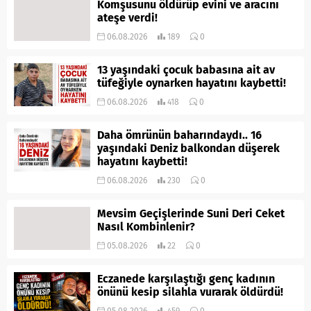
Komşusunu öldürüp evini ve aracını
ateşe verdi!
06.08.2026
189
0
13 yaşındaki çocuk babasına ait av
tüfeğiyle oynarken hayatını kaybetti!
06.08.2026
418
0
Daha ömrünün baharındaydı.. 16
yaşındaki Deniz balkondan düşerek
hayatını kaybetti!
06.08.2026
230
0
Mevsim Geçişlerinde Suni Deri Ceket
Nasıl Kombinlenir?
05.08.2026
22
0
Eczanede karşılaştığı genç kadının
önünü kesip silahla vurarak öldürdü!