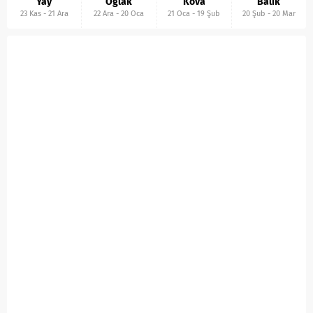
Yay
Oğlak
Kova
Balık
23 Kas
-
21 Ara
22 Ara
-
20 Oca
21 Oca
-
19 Şub
20 Şub
-
20 Mar