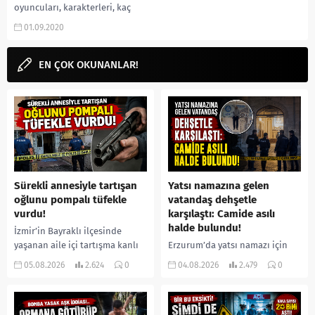
oyuncuları, karakterleri, kaç
sezon, kaç bölüm, 5.sezon ne
01.09.2020
zaman, IMDb puanı, incelemesi,
yorumları, Ekşi, fragmanı, izle
gibi...
EN ÇOK OKUNANLAR!
Sürekli annesiyle tartışan
Yatsı namazına gelen
oğlunu pompalı tüfekle
vatandaş dehşetle
vurdu!
karşılaştı: Camide asılı
halde bulundu!
İzmir’in Bayraklı ilçesinde
yaşanan aile içi tartışma kanlı
Erzurum’da yatsı namazı için
bitti. İddiaya göre, uzun süredir
camiye gelen bir vatandaş,
05.08.2026
2.624
0
04.08.2026
2.479
0
annesiyle tartışmalar yaşadığı
içeride bir kişiyi asılı halde
öne sürülen 33 yaşındaki...
buldu. İhbar üzerine olay
yerine sevk edilen...