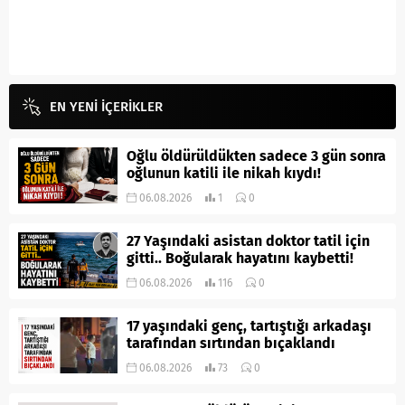
EN YENİ İÇERİKLER
Oğlu öldürüldükten sadece 3 gün sonra
oğlunun katili ile nikah kıydı!
06.08.2026
1
0
27 Yaşındaki asistan doktor tatil için
gitti.. Boğularak hayatını kaybetti!
06.08.2026
116
0
17 yaşındaki genç, tartıştığı arkadaşı
tarafından sırtından bıçaklandı
06.08.2026
73
0