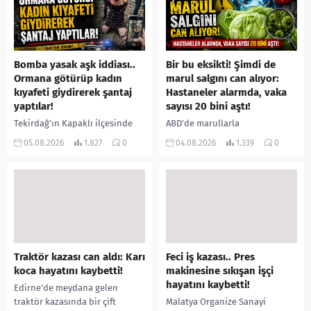
Bomba yasak aşk iddiası..
Bir bu eksikti! Şimdi de
Ormana götürüp kadın
marul salgını can alıyor:
kıyafeti giydirerek şantaj
Hastaneler alarmda, vaka
yaptılar!
sayısı 20 bini aştı!
Tekirdağ’ın Kapaklı ilçesinde
ABD’de marullarla
bir kişiyi, arkadaşının eşiyle
ilişkilendirilen siklospora
05.08.2026
1.827
0
04.08.2026
1.339
0
ilişki yaşadığı iddiasıyla
salgını büyümeye devam ediyor.
ormanlık alana götürerek zorla
İlk can kayıplarının yaşandığı
kadın kıyafetleri giydirdiği,
salgında vaka sayısının 20 bini
özür videosu çektirip...
aştığı belirtilirken, sağlık...
Traktör kazası can aldı: Karı
Feci iş kazası.. Pres
koca hayatını kaybetti!
makinesine sıkışan işçi
hayatını kaybetti!
Edirne’de meydana gelen
traktör kazasında bir çift
Malatya Organize Sanayi