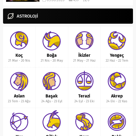
05.08.2026
459
0
ASTROLOJİ
Koç
Boğa
İkizler
Yengeç
21 Mar
-
20 Nis
21 Nis
-
20 May
21 May
-
21 Haz
22 Haz
-
22 Tem
Aslan
Başak
Terazi
Akrep
23 Tem
-
23 Ağu
24 Ağu
-
23 Eyl
24 Eyl
-
23 Eki
24 Eki
-
22 Kas