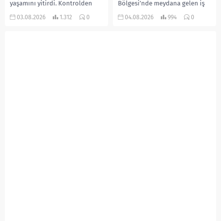
yaşamını yitirdi. Kontrolden
Bölgesi’nde meydana gelen iş
çıkarak devrilen traktörün
kazasında, pres makinesine
03.08.2026
1.312
0
04.08.2026
994
0
altında kalan Raşit Taşkın ile
sıkışan 46 yaşındaki işçi
eşi Fatma...
Amanullah Seferbay yaşamını
yitirdi. Olayla ilgili...