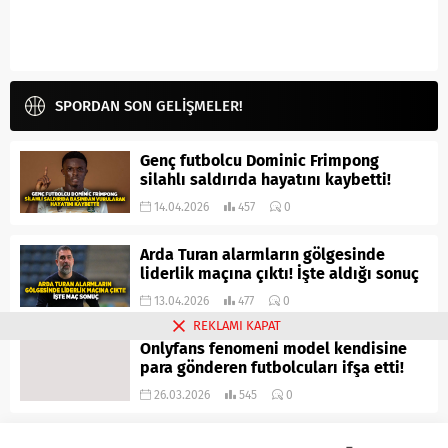
SPORDAN SON GELİŞMELER!
Genç futbolcu Dominic Frimpong
silahlı saldırıda hayatını kaybetti!
14.04.2026
457
0
Arda Turan alarmların gölgesinde
liderlik maçına çıktı! İşte aldığı sonuç
13.04.2026
477
0
REKLAMI KAPAT
Onlyfans fenomeni model kendisine
para gönderen futbolcuları ifşa etti!
26.03.2026
545
0