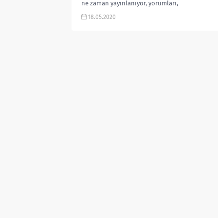
ne zaman yayınlanıyor, yorumları,
izleyici yorumları, fragmanı, izle, 굿
18.05.2020
캐스팅 gibi aramalarınıza...