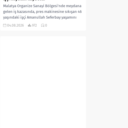
Malatya Organize Sanayi Bölgesi’nde meydana
gelen iş kazasında, pres makinesine sıkışan 46
yaşındaki işçi Amanullah Seferbay yaşamını
yitirdi. Olayla ilgili...
04.08.2026
972
0