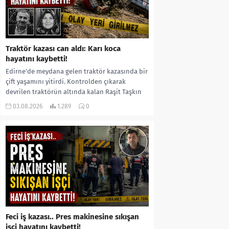
Traktör kazası can aldı: Karı koca
hayatını kaybetti!
Edirne’de meydana gelen traktör kazasında bir
çift yaşamını yitirdi. Kontrolden çıkarak
devrilen traktörün altında kalan Raşit Taşkın
ile eşi Fatma...
03.08.2026
1.289
0
Feci iş kazası.. Pres makinesine sıkışan
işçi hayatını kaybetti!