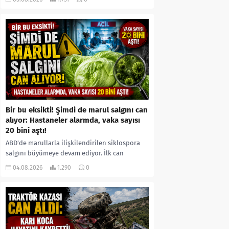
kıyafetleri giydirdiği, özür videosu çektirip...
Bir bu eksikti! Şimdi de marul salgını can
alıyor: Hastaneler alarmda, vaka sayısı
20 bini aştı!
ABD’de marullarla ilişkilendirilen siklospora
salgını büyümeye devam ediyor. İlk can
kayıplarının yaşandığı salgında vaka sayısının
04.08.2026
1.290
0
20 bini aştığı belirtilirken, sağlık...