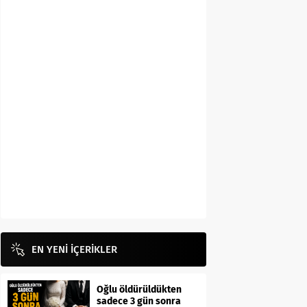
EN YENİ İÇERİKLER
Oğlu öldürüldükten
sadece 3 gün sonra