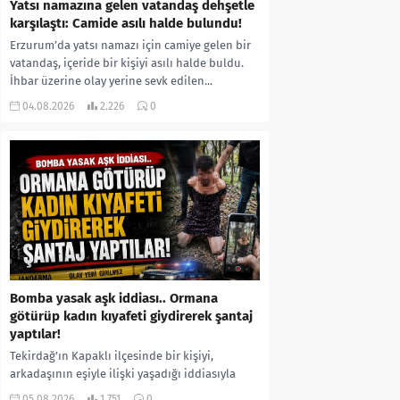
Yatsı namazına gelen vatandaş dehşetle
karşılaştı: Camide asılı halde bulundu!
Erzurum’da yatsı namazı için camiye gelen bir
vatandaş, içeride bir kişiyi asılı halde buldu.
İhbar üzerine olay yerine sevk edilen...
04.08.2026
2.226
0
Bomba yasak aşk iddiası.. Ormana
götürüp kadın kıyafeti giydirerek şantaj
yaptılar!
Tekirdağ’ın Kapaklı ilçesinde bir kişiyi,
arkadaşının eşiyle ilişki yaşadığı iddiasıyla
ormanlık alana götürerek zorla kadın
05.08.2026
1.751
0