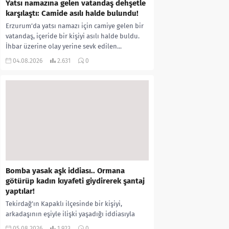
Yatsı namazına gelen vatandaş dehşetle
karşılaştı: Camide asılı halde bulundu!
Erzurum’da yatsı namazı için camiye gelen bir
vatandaş, içeride bir kişiyi asılı halde buldu.
İhbar üzerine olay yerine sevk edilen...
04.08.2026
2.631
0
Bomba yasak aşk iddiası.. Ormana
götürüp kadın kıyafeti giydirerek şantaj
yaptılar!
Tekirdağ’ın Kapaklı ilçesinde bir kişiyi,
arkadaşının eşiyle ilişki yaşadığı iddiasıyla
ormanlık alana götürerek zorla kadın
05.08.2026
1.923
0