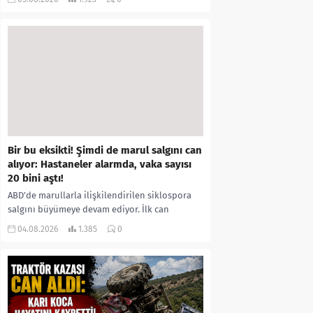
kıyafetleri giydirdiği, özür videosu çektirip...
Bir bu eksikti! Şimdi de marul salgını can
alıyor: Hastaneler alarmda, vaka sayısı
20 bini aştı!
ABD’de marullarla ilişkilendirilen siklospora
salgını büyümeye devam ediyor. İlk can
kayıplarının yaşandığı salgında vaka sayısının
04.08.2026
1.385
0
20 bini aştığı belirtilirken, sağlık...