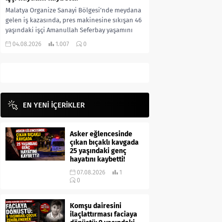
Malatya Organize Sanayi Bölgesi’nde meydana
gelen iş kazasında, pres makinesine sıkışan 46
yaşındaki işçi Amanullah Seferbay yaşamını
yitirdi. Olayla ilgili...
04.08.2026
1.007
0
EN YENİ İÇERİKLER
Asker eğlencesinde
çıkan bıçaklı kavgada
25 yaşındaki genç
hayatını kaybetti!
07.08.2026
1
0
Komşu dairesini
ilaçlattırması faciaya