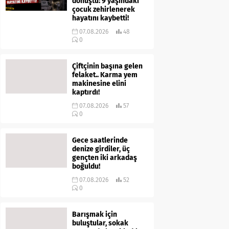
dönüştü: 9 yaşındaki
çocuk zehirlenerek
hayatını kaybetti!
07.08.2026
48
0
Çiftçinin başına gelen
felaket.. Karma yem
makinesine elini
kaptırdı!
07.08.2026
57
0
Gece saatlerinde
denize girdiler, üç
gençten iki arkadaş
boğuldu!
07.08.2026
52
0
Barışmak için
buluştular, sokak