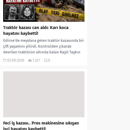
Traktör kazası can aldı: Karı koca
hayatını kaybetti!
Edirne’de meydana gelen traktör kazasında bir
çift yaşamını yitirdi. Kontrolden çıkarak
devrilen traktörün altında kalan Raşit Taşkın
ile eşi Fatma...
03.08.2026
1.327
0
Feci iş kazası.. Pres makinesine sıkışan
işçi hayatını kaybetti!