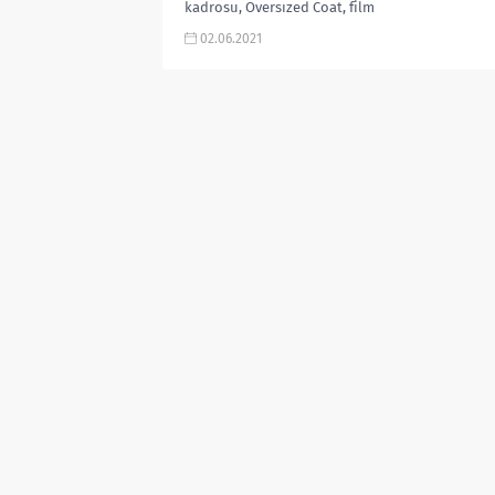
kadrosu, Oversızed Coat, film
müziği, 2013, film yorumları, izle gibi
02.06.2021
aramalarınız...