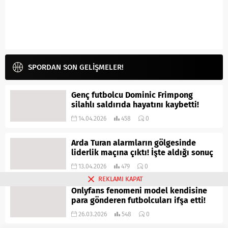
SPORDAN SON GELİŞMELER!
Genç futbolcu Dominic Frimpong
silahlı saldırıda hayatını kaybetti!
14.04.2026
458
0
Arda Turan alarmların gölgesinde
liderlik maçına çıktı! İşte aldığı sonuç
13.04.2026
479
0
REKLAMI KAPAT
Onlyfans fenomeni model kendisine
para gönderen futbolcuları ifşa etti!
26.03.2026
548
0