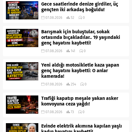
Gece saatlerinde denize girdiler, üç
gençten iki arkadaş boğuldu!
07.08.2026
52
0
Barışmak için buluştular, sokak
ortasında bıçakladılar.. 19 yaşındaki
genç hayatını kaybetti!
07.08.2026
141
0
Yeni aldığı motosikletle kaza yapan
genç hayatını kaybetti: O anlar
kamerada!
07.08.2026
254
0
Trafiği kapatıp meşale yakan asker
konvoyuna ceza yağdı!
07.08.2026
73
0
Evinde elektrik akımına kapılan yaşlı
kadın hayatını kaybetti!