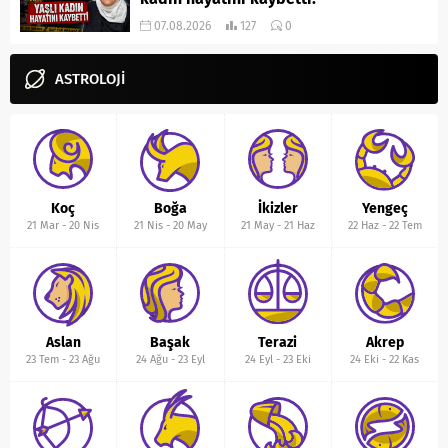
07.08.2026
127
0
ASTROLOJİ
Koç
Boğa
İkizler
Yengeç
21 Mar
-
20 Nis
21 Nis
-
20 May
21 May
-
21 Haz
22 Haz
-
22 Tem
Aslan
Başak
Terazi
Akrep
23 Tem
-
23 Ağu
24 Ağu
-
23 Eyl
24 Eyl
-
23 Eki
24 Eki
-
22 Kas