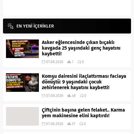
EN YENİ İÇERİKLER
Asker eğlencesinde çıkan bıçaklı
kavgada 25 yaşındaki genç hayatını
kaybetti!
07.08.2026
1
0
Komşu dairesini ilaçlattırması faciaya
dönüştü: 9 yaşındaki çocuk
zehirlenerek hayatını kaybetti!
07.08.2026
48
0
Çiftçinin başına gelen felaket.. Karma
yem makinesine elini kaptırdı!
07.08.2026
57
0