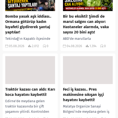
Bomba yasak aşk iddiası..
Bir bu eksikti! Şimdi de
Ormana götürüp kadın
marul salgını can alıyor:
kıyafeti giydirerek şantaj
Hastaneler alarmda, vaka
yaptılar!
sayısı 20 bini aştı!
Tekirdağ’ın Kapaklı ilçesinde
ABD’de marullarla
bir kişiyi, arkadaşının eşiyle
ilişkilendirilen siklospora
05.08.2026
2.012
0
04.08.2026
1.394
0
ilişki yaşadığı iddiasıyla
salgını büyümeye devam ediyor.
ormanlık alana götürerek zorla
İlk can kayıplarının yaşandığı
kadın kıyafetleri giydirdiği,
salgında vaka sayısının 20 bini
özür videosu çektirip...
aştığı belirtilirken, sağlık...
Traktör kazası can aldı: Karı
Feci iş kazası.. Pres
koca hayatını kaybetti!
makinesine sıkışan işçi
hayatını kaybetti!
Edirne’de meydana gelen
traktör kazasında bir çift
Malatya Organize Sanayi
yaşamını yitirdi. Kontrolden
Bölgesi’nde meydana gelen iş
çıkarak devrilen traktörün
kazasında, pres makinesine