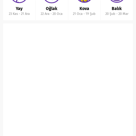
Yay
Oğlak
Kova
Balık
23 Kas
-
21 Ara
22 Ara
-
20 Oca
21 Oca
-
19 Şub
20 Şub
-
20 Mar