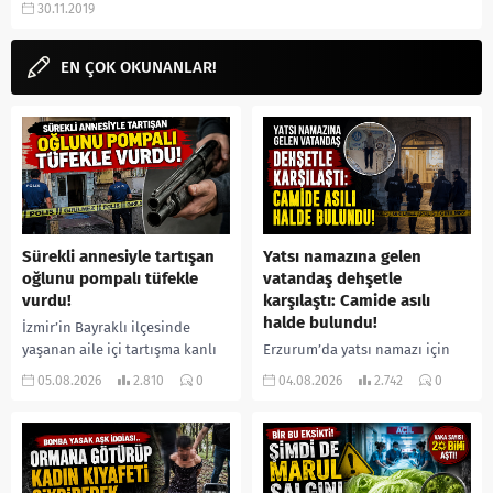
30.11.2019
Peki Güzelliğin Portresi film ne
zaman vizyonda olacak? Ne...
EN ÇOK OKUNANLAR!
Sürekli annesiyle tartışan
Yatsı namazına gelen
oğlunu pompalı tüfekle
vatandaş dehşetle
vurdu!
karşılaştı: Camide asılı
halde bulundu!
İzmir’in Bayraklı ilçesinde
yaşanan aile içi tartışma kanlı
Erzurum’da yatsı namazı için
bitti. İddiaya göre, uzun süredir
camiye gelen bir vatandaş,
05.08.2026
2.810
0
04.08.2026
2.742
0
annesiyle tartışmalar yaşadığı
içeride bir kişiyi asılı halde
öne sürülen 33 yaşındaki...
buldu. İhbar üzerine olay
yerine sevk edilen...