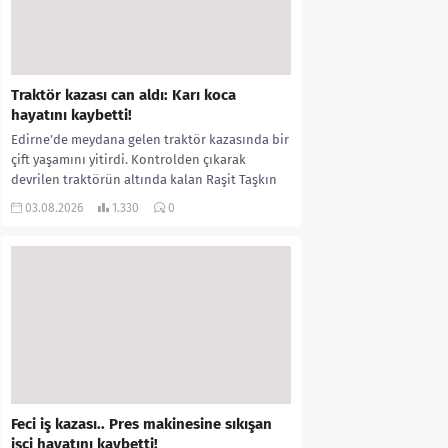
Traktör kazası can aldı: Karı koca
hayatını kaybetti!
Edirne’de meydana gelen traktör kazasında bir
çift yaşamını yitirdi. Kontrolden çıkarak
devrilen traktörün altında kalan Raşit Taşkın
ile eşi Fatma...
03.08.2026
1.330
0
Feci iş kazası.. Pres makinesine sıkışan
işçi hayatını kaybetti!