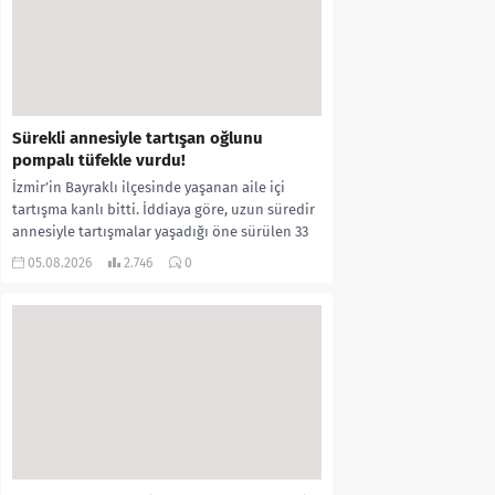
Sürekli annesiyle tartışan oğlunu
pompalı tüfekle vurdu!
İzmir’in Bayraklı ilçesinde yaşanan aile içi
tartışma kanlı bitti. İddiaya göre, uzun süredir
annesiyle tartışmalar yaşadığı öne sürülen 33
yaşındaki...
05.08.2026
2.746
0