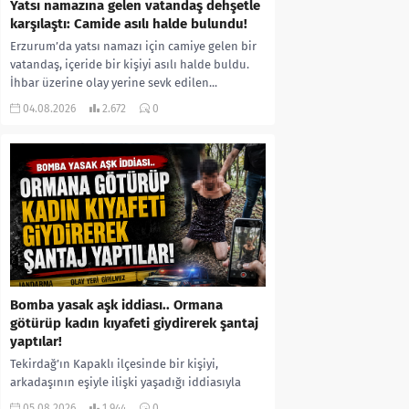
Yatsı namazına gelen vatandaş dehşetle
karşılaştı: Camide asılı halde bulundu!
Erzurum’da yatsı namazı için camiye gelen bir
vatandaş, içeride bir kişiyi asılı halde buldu.
İhbar üzerine olay yerine sevk edilen...
04.08.2026
2.672
0
Bomba yasak aşk iddiası.. Ormana
götürüp kadın kıyafeti giydirerek şantaj
yaptılar!
Tekirdağ’ın Kapaklı ilçesinde bir kişiyi,
arkadaşının eşiyle ilişki yaşadığı iddiasıyla
ormanlık alana götürerek zorla kadın
05.08.2026
1.944
0