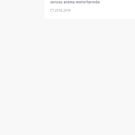
sorusu arama motorlarında
aranıyor. ‘Endonezya’da hangi yılda
29.10.2019
tsunami oldu? Endonezya
Tsunamisi ’nde...