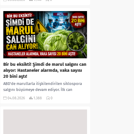
kıyafetleri giydirdiği, özür videosu çektirip...
Bir bu eksikti! Şimdi de marul salgını can
alıyor: Hastaneler alarmda, vaka sayısı
20 bini aştı!
ABD’de marullarla ilişkilendirilen siklospora
salgını büyümeye devam ediyor. İlk can
kayıplarının yaşandığı salgında vaka sayısının
04.08.2026
1.388
0
20 bini aştığı belirtilirken, sağlık...