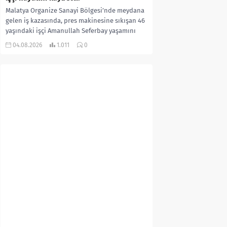
Malatya Organize Sanayi Bölgesi’nde meydana
gelen iş kazasında, pres makinesine sıkışan 46
yaşındaki işçi Amanullah Seferbay yaşamını
yitirdi. Olayla ilgili...
04.08.2026
1.011
0