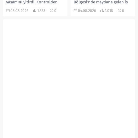
yaşamını yitirdi. Kontrolden
Bölgesi’nde meydana gelen iş
çıkarak devrilen traktörün
kazasında, pres makinesine
03.08.2026
1.333
0
04.08.2026
1.018
0
altında kalan Raşit Taşkın ile
sıkışan 46 yaşındaki işçi
eşi Fatma...
Amanullah Seferbay yaşamını
yitirdi. Olayla ilgili...