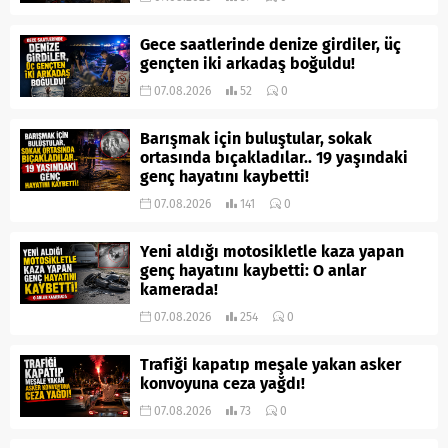
Gece saatlerinde denize girdiler, üç
gençten iki arkadaş boğuldu!
07.08.2026
52
0
Barışmak için buluştular, sokak
ortasında bıçakladılar.. 19 yaşındaki
genç hayatını kaybetti!
07.08.2026
141
0
Yeni aldığı motosikletle kaza yapan
genç hayatını kaybetti: O anlar
kamerada!
07.08.2026
254
0
Trafiği kapatıp meşale yakan asker
konvoyuna ceza yağdı!
07.08.2026
73
0