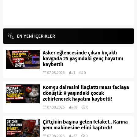
EN YENİ İÇERİKLER
Asker eğlencesinde çıkan bıçaklı
kavgada 25 yaşındaki genç hayatını
kaybetti!
07.08.2026
1
0
Komşu dairesini ilaçlattırması faciaya
dönüştü: 9 yaşındaki çocuk
zehirlenerek hayatını kaybetti!
07.08.2026
48
0
Çiftçinin başına gelen felaket.. Karma
yem makinesine elini kaptırdı!
07.08.2026
57
0