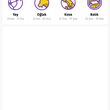
Yay
Oğlak
Kova
Balık
23 Kas
-
21 Ara
22 Ara
-
20 Oca
21 Oca
-
19 Şub
20 Şub
-
20 Mar