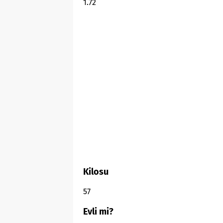
1.72
Kilosu
57
Evli mi?