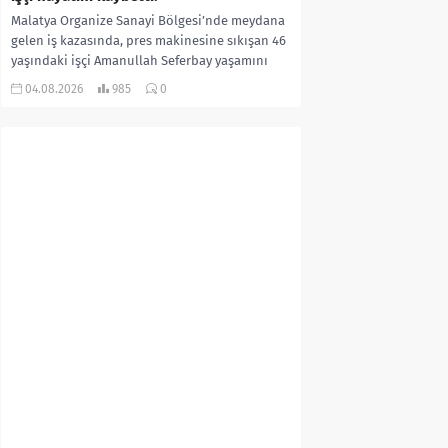
Malatya Organize Sanayi Bölgesi’nde meydana
gelen iş kazasında, pres makinesine sıkışan 46
yaşındaki işçi Amanullah Seferbay yaşamını
yitirdi. Olayla ilgili...
04.08.2026
985
0