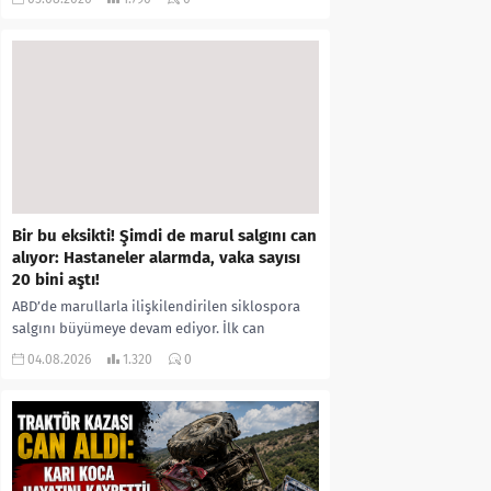
kıyafetleri giydirdiği, özür videosu çektirip...
Bir bu eksikti! Şimdi de marul salgını can
alıyor: Hastaneler alarmda, vaka sayısı
20 bini aştı!
ABD’de marullarla ilişkilendirilen siklospora
salgını büyümeye devam ediyor. İlk can
kayıplarının yaşandığı salgında vaka sayısının
04.08.2026
1.320
0
20 bini aştığı belirtilirken, sağlık...