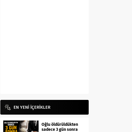
EN YENİ İÇERİKLER
Oğlu öldürüldükten
sadece 3 gün sonra