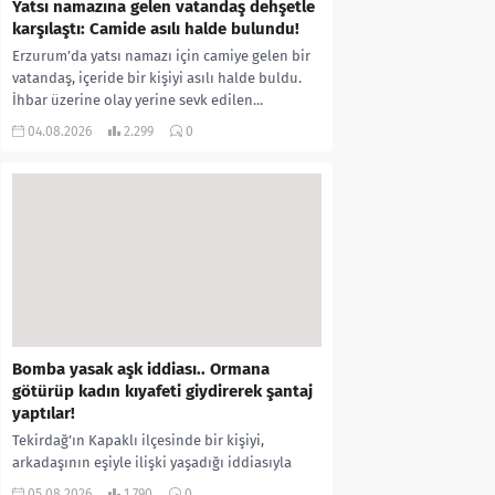
Yatsı namazına gelen vatandaş dehşetle
karşılaştı: Camide asılı halde bulundu!
Erzurum’da yatsı namazı için camiye gelen bir
vatandaş, içeride bir kişiyi asılı halde buldu.
İhbar üzerine olay yerine sevk edilen...
04.08.2026
2.299
0
Bomba yasak aşk iddiası.. Ormana
götürüp kadın kıyafeti giydirerek şantaj
yaptılar!
Tekirdağ’ın Kapaklı ilçesinde bir kişiyi,
arkadaşının eşiyle ilişki yaşadığı iddiasıyla
ormanlık alana götürerek zorla kadın
05.08.2026
1.790
0