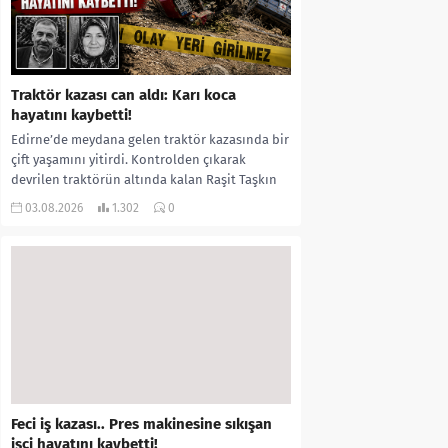
Traktör kazası can aldı: Karı koca
hayatını kaybetti!
Edirne’de meydana gelen traktör kazasında bir
çift yaşamını yitirdi. Kontrolden çıkarak
devrilen traktörün altında kalan Raşit Taşkın
ile eşi Fatma...
03.08.2026
1.302
0
Feci iş kazası.. Pres makinesine sıkışan
işçi hayatını kaybetti!