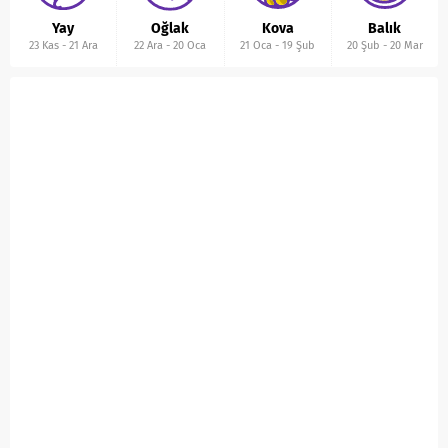
Yay
Oğlak
Kova
Balık
23 Kas
-
21 Ara
22 Ara
-
20 Oca
21 Oca
-
19 Şub
20 Şub
-
20 Mar