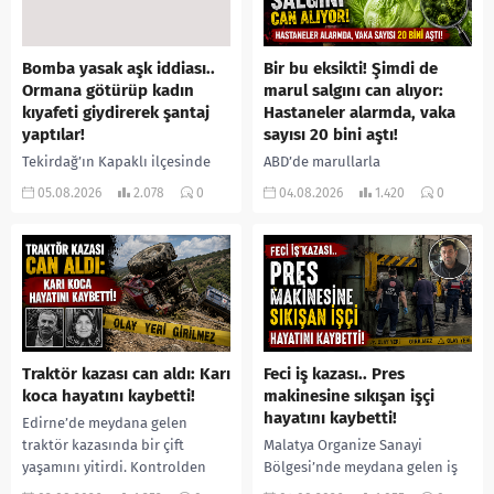
Bomba yasak aşk iddiası..
Bir bu eksikti! Şimdi de
Ormana götürüp kadın
marul salgını can alıyor:
kıyafeti giydirerek şantaj
Hastaneler alarmda, vaka
yaptılar!
sayısı 20 bini aştı!
Tekirdağ’ın Kapaklı ilçesinde
ABD’de marullarla
bir kişiyi, arkadaşının eşiyle
ilişkilendirilen siklospora
05.08.2026
2.078
0
04.08.2026
1.420
0
ilişki yaşadığı iddiasıyla
salgını büyümeye devam ediyor.
ormanlık alana götürerek zorla
İlk can kayıplarının yaşandığı
kadın kıyafetleri giydirdiği,
salgında vaka sayısının 20 bini
özür videosu çektirip...
aştığı belirtilirken, sağlık...
Traktör kazası can aldı: Karı
Feci iş kazası.. Pres
koca hayatını kaybetti!
makinesine sıkışan işçi
hayatını kaybetti!
Edirne’de meydana gelen
traktör kazasında bir çift
Malatya Organize Sanayi
yaşamını yitirdi. Kontrolden
Bölgesi’nde meydana gelen iş
çıkarak devrilen traktörün
kazasında, pres makinesine