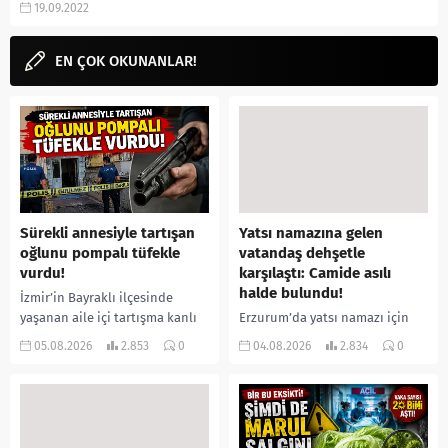
19.09.2022
Haber Global...
EN ÇOK OKUNANLAR!
Sürekli annesiyle tartışan
Yatsı namazına gelen
oğlunu pompalı tüfekle
vatandaş dehşetle
vurdu!
karşılaştı: Camide asılı
halde bulundu!
İzmir’in Bayraklı ilçesinde
yaşanan aile içi tartışma kanlı
Erzurum’da yatsı namazı için
bitti. İddiaya göre, uzun süredir
camiye gelen bir vatandaş,
05.08.2026
2.853
0
04.08.2026
2.834
0
annesiyle tartışmalar yaşadığı
içeride bir kişiyi asılı halde
öne sürülen 33 yaşındaki...
buldu. İhbar üzerine olay
yerine sevk edilen...