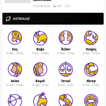
07.08.2026
430
0
ASTROLOJİ
Koç
Boğa
İkizler
Yengeç
21 Mar
-
20 Nis
21 Nis
-
20 May
21 May
-
21 Haz
22 Haz
-
22 Tem
Aslan
Başak
Terazi
Akrep
23 Tem
-
23 Ağu
24 Ağu
-
23 Eyl
24 Eyl
-
23 Eki
24 Eki
-
22 Kas