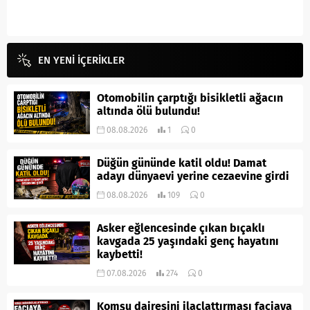
EN YENİ İÇERİKLER
Otomobilin çarptığı bisikletli ağacın
altında ölü bulundu!
08.08.2026
1
0
Düğün gününde katil oldu! Damat
adayı dünyaevi yerine cezaevine girdi
08.08.2026
109
0
Asker eğlencesinde çıkan bıçaklı
kavgada 25 yaşındaki genç hayatını
kaybetti!
07.08.2026
274
0
Komşu dairesini ilaçlattırması faciaya