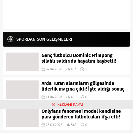
SPORDAN SON GELİŞMELER!
Genç futbolcu Dominic Frimpong
silahlı saldırıda hayatını kaybetti!
14.04.2026
462
0
Arda Turan alarmların gölgesinde
liderlik maçına çıktı! İşte aldığı sonuç
13.04.2026
480
0
REKLAMI KAPAT
Onlyfans fenomeni model kendisine
para gönderen futbolcuları ifşa etti!
26.03.2026
548
0