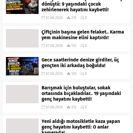
dönüştü: 9 yaşındaki çocuk
zehirlenerek hayatını kaybetti!
07.08.2026
275
0
Çiftçinin başına gelen felaket.. Karma
yem makinesine elini kaptırdı!
07.08.2026
133
0
Gece saatlerinde denize girdiler, üç
gençten iki arkadaş boğuldu!
07.08.2026
126
0
Barışmak için buluştular, sokak
ortasında bıçakladılar.. 19 yaşındaki
genç hayatını kaybetti!
07.08.2026
312
0
Yeni aldığı motosikletle kaza yapan
genç hayatını kaybetti: O anlar
kamerada!