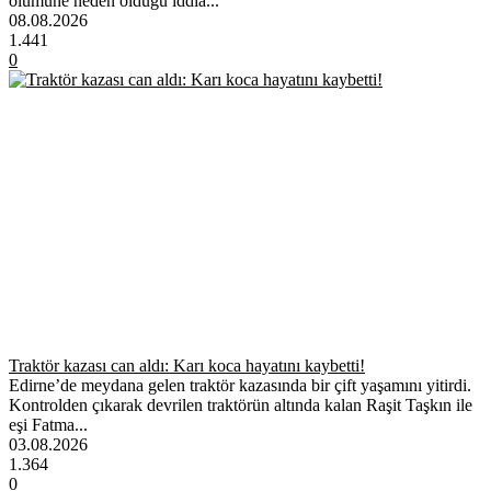
ölümüne neden olduğu iddia...
08.08.2026
1.441
0
Traktör kazası can aldı: Karı koca hayatını kaybetti!
Edirne’de meydana gelen traktör kazasında bir çift yaşamını yitirdi.
Kontrolden çıkarak devrilen traktörün altında kalan Raşit Taşkın ile
eşi Fatma...
03.08.2026
1.364
0