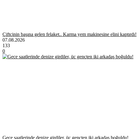
Çiftçinin başına gelen felaket.. Karma yem makinesine elini kaptırdı!
07.08.2026
133
0
Gece saatlerinde denize girdiler, üç gençten iki arkadaş boğuldu!