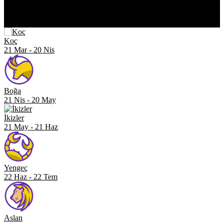
ASTROLOJİ
Koç
21 Mar
-
20 Nis
Boğa
21 Nis
-
20 May
İkizler
21 May
-
21 Haz
Yengeç
22 Haz
-
22 Tem
Aslan