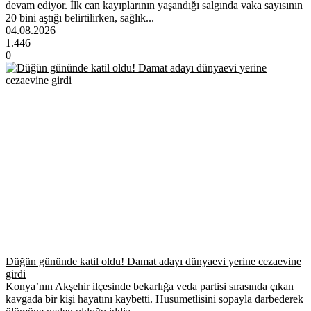
devam ediyor. İlk can kayıplarının yaşandığı salgında vaka sayısının
20 bini aştığı belirtilirken, sağlık...
04.08.2026
1.446
0
Düğün gününde katil oldu! Damat adayı dünyaevi yerine cezaevine
girdi
Konya’nın Akşehir ilçesinde bekarlığa veda partisi sırasında çıkan
kavgada bir kişi hayatını kaybetti. Husumetlisini sopayla darbederek