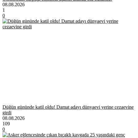
08.08.2026
1
0
Düğün gününde katil oldu! Damat adayı dünyaevi yerine cezaevine
girdi
08.08.2026
109
0