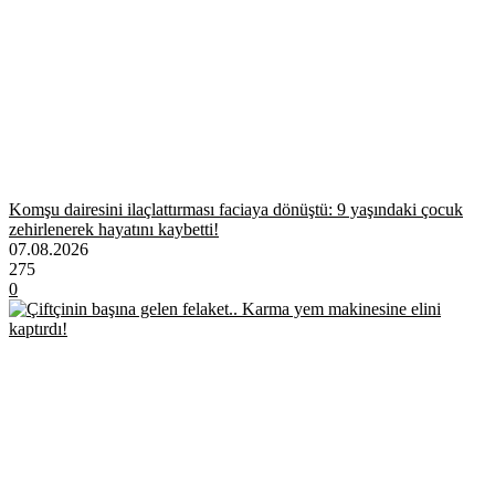
Komşu dairesini ilaçlattırması faciaya dönüştü: 9 yaşındaki çocuk
zehirlenerek hayatını kaybetti!
07.08.2026
275
0