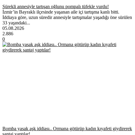
Sürekli annesiyle tartışan oğlunu pompalı tüfekle vurdu!
İzmir’in Bayraklı ilçesinde yaşanan aile içi tartışma kanlı bitti.
İddiaya göre, uzun süredir annesiyle tartışmalar yaşadığı öne sürülen
33 yaşındaki...
05.08.2026
2.886
0
Bomba yasak aşk iddiası.. Ormana götürüp kadın kıyafeti giydirerek
şantaj yaptılar!