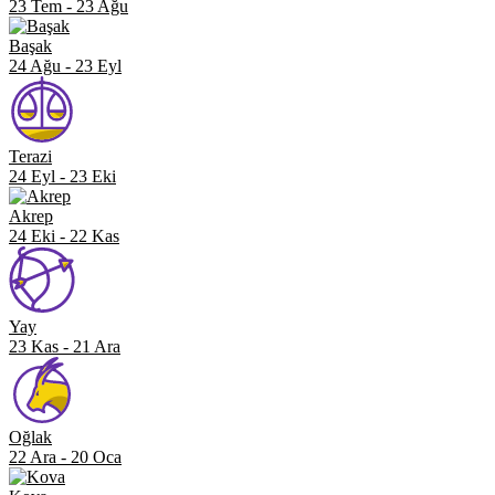
23 Tem
-
23 Ağu
Başak
24 Ağu
-
23 Eyl
Terazi
24 Eyl
-
23 Eki
Akrep
24 Eki
-
22 Kas
Yay
23 Kas
-
21 Ara
Oğlak
22 Ara
-
20 Oca