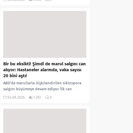
kıyafetleri giydirdiği, özür videosu çektirip...
Bir bu eksikti! Şimdi de marul salgını can
alıyor: Hastaneler alarmda, vaka sayısı
20 bini aştı!
ABD’de marullarla ilişkilendirilen siklospora
salgını büyümeye devam ediyor. İlk can
kayıplarının yaşandığı salgında vaka sayısının
04.08.2026
1.392
0
20 bini aştığı belirtilirken, sağlık...