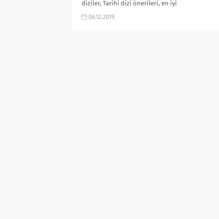
diziler, Tarihi dizi önerileri, en iyi
tarihi dizi filmler, gerçek olaylara...
06.12.2019