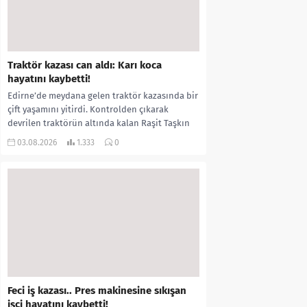
Traktör kazası can aldı: Karı koca
hayatını kaybetti!
Edirne’de meydana gelen traktör kazasında bir
çift yaşamını yitirdi. Kontrolden çıkarak
devrilen traktörün altında kalan Raşit Taşkın
ile eşi Fatma...
03.08.2026
1.333
0
Feci iş kazası.. Pres makinesine sıkışan
işçi hayatını kaybetti!