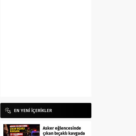
EN YENİ İÇERİKLER
Asker eğlencesinde
çıkan bıçaklı kavgada