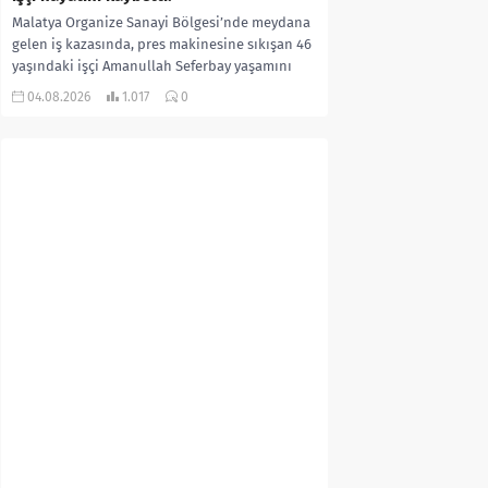
Malatya Organize Sanayi Bölgesi’nde meydana
gelen iş kazasında, pres makinesine sıkışan 46
yaşındaki işçi Amanullah Seferbay yaşamını
yitirdi. Olayla ilgili...
04.08.2026
1.017
0