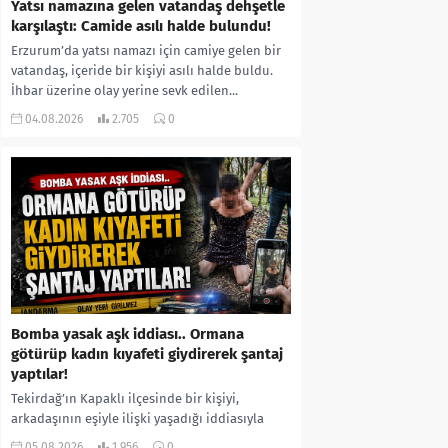
Yatsı namazına gelen vatandaş dehşetle
karşılaştı: Camide asılı halde bulundu!
Erzurum’da yatsı namazı için camiye gelen bir
vatandaş, içeride bir kişiyi asılı halde buldu.
İhbar üzerine olay yerine sevk edilen...
04.08.2026
2.705
0
Bomba yasak aşk iddiası.. Ormana
götürüp kadın kıyafeti giydirerek şantaj
yaptılar!
Tekirdağ’ın Kapaklı ilçesinde bir kişiyi,
arkadaşının eşiyle ilişki yaşadığı iddiasıyla
ormanlık alana götürerek zorla kadın
05.08.2026
1.956
0