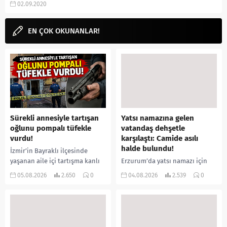
02.09.2020
aramalarınıza yorum güncel'den
yanıt...
EN ÇOK OKUNANLAR!
Sürekli annesiyle tartışan
Yatsı namazına gelen
oğlunu pompalı tüfekle
vatandaş dehşetle
vurdu!
karşılaştı: Camide asılı
halde bulundu!
İzmir’in Bayraklı ilçesinde
yaşanan aile içi tartışma kanlı
Erzurum’da yatsı namazı için
bitti. İddiaya göre, uzun süredir
camiye gelen bir vatandaş,
05.08.2026
2.650
0
04.08.2026
2.539
0
annesiyle tartışmalar yaşadığı
içeride bir kişiyi asılı halde
öne sürülen 33 yaşındaki...
buldu. İhbar üzerine olay
yerine sevk edilen...