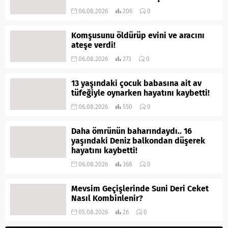
06.08.2026
206
0
Komşusunu öldürüp evini ve aracını
ateşe verdi!
06.08.2026
273
0
13 yaşındaki çocuk babasına ait av
tüfeğiyle oynarken hayatını kaybetti!
06.08.2026
550
0
Daha ömrünün baharındaydı.. 16
yaşındaki Deniz balkondan düşerek
hayatını kaybetti!
06.08.2026
368
0
Mevsim Geçişlerinde Suni Deri Ceket
Nasıl Kombinlenir?
05.08.2026
26
0