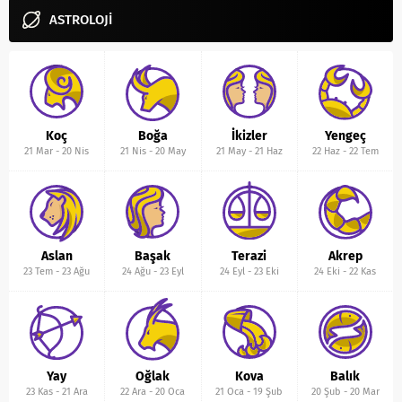
ASTROLOJİ
Koç
Boğa
İkizler
Yengeç
21 Mar
-
20 Nis
21 Nis
-
20 May
21 May
-
21 Haz
22 Haz
-
22 Tem
Aslan
Başak
Terazi
Akrep
23 Tem
-
23 Ağu
24 Ağu
-
23 Eyl
24 Eyl
-
23 Eki
24 Eki
-
22 Kas
Yay
Oğlak
Kova
Balık
23 Kas
-
21 Ara
22 Ara
-
20 Oca
21 Oca
-
19 Şub
20 Şub
-
20 Mar