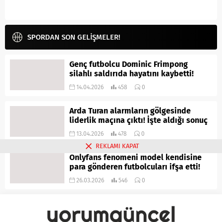
SPORDAN SON GELİŞMELER!
Genç futbolcu Dominic Frimpong
silahlı saldırıda hayatını kaybetti!
14.04.2026
458
0
Arda Turan alarmların gölgesinde
liderlik maçına çıktı! İşte aldığı sonuç
13.04.2026
478
0
REKLAMI KAPAT
Onlyfans fenomeni model kendisine
para gönderen futbolcuları ifşa etti!
26.03.2026
546
0