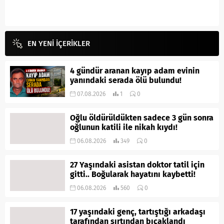
EN YENİ İÇERİKLER
4 gündür aranan kayıp adam evinin
yanındaki serada ölü bulundu!
07.08.2026
1
0
Oğlu öldürüldükten sadece 3 gün sonra
oğlunun katili ile nikah kıydı!
06.08.2026
349
0
27 Yaşındaki asistan doktor tatil için
gitti.. Boğularak hayatını kaybetti!
06.08.2026
560
0
17 yaşındaki genç, tartıştığı arkadaşı
tarafından sırtından bıçaklandı