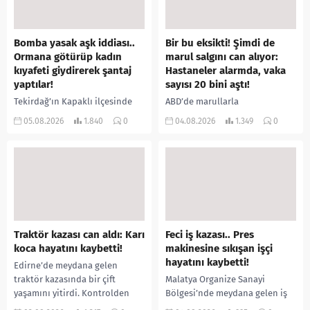
Bomba yasak aşk iddiası..
Bir bu eksikti! Şimdi de
Ormana götürüp kadın
marul salgını can alıyor:
kıyafeti giydirerek şantaj
Hastaneler alarmda, vaka
yaptılar!
sayısı 20 bini aştı!
Tekirdağ’ın Kapaklı ilçesinde
ABD’de marullarla
bir kişiyi, arkadaşının eşiyle
ilişkilendirilen siklospora
05.08.2026
1.840
0
04.08.2026
1.349
0
ilişki yaşadığı iddiasıyla
salgını büyümeye devam ediyor.
ormanlık alana götürerek zorla
İlk can kayıplarının yaşandığı
kadın kıyafetleri giydirdiği,
salgında vaka sayısının 20 bini
özür videosu çektirip...
aştığı belirtilirken, sağlık...
Traktör kazası can aldı: Karı
Feci iş kazası.. Pres
koca hayatını kaybetti!
makinesine sıkışan işçi
hayatını kaybetti!
Edirne’de meydana gelen
traktör kazasında bir çift
Malatya Organize Sanayi
yaşamını yitirdi. Kontrolden
Bölgesi’nde meydana gelen iş
çıkarak devrilen traktörün
kazasında, pres makinesine