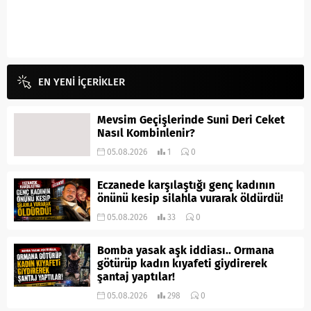
EN YENİ İÇERİKLER
Mevsim Geçişlerinde Suni Deri Ceket
Nasıl Kombinlenir?
05.08.2026
1
0
Eczanede karşılaştığı genç kadının
önünü kesip silahla vurarak öldürdü!
05.08.2026
33
0
Bomba yasak aşk iddiası.. Ormana
götürüp kadın kıyafeti giydirerek
şantaj yaptılar!
05.08.2026
298
0