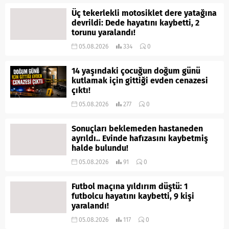
Üç tekerlekli motosiklet dere yatağına
devrildi: Dede hayatını kaybetti, 2
torunu yaralandı!
05.08.2026
334
0
14 yaşındaki çocuğun doğum günü
kutlamak için gittiği evden cenazesi
çıktı!
05.08.2026
277
0
Sonuçları beklemeden hastaneden
ayrıldı.. Evinde hafızasını kaybetmiş
halde bulundu!
05.08.2026
91
0
Futbol maçına yıldırım düştü: 1
futbolcu hayatını kaybetti, 9 kişi
yaralandı!
05.08.2026
117
0