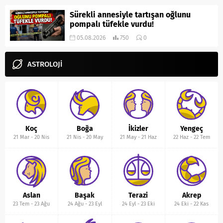
Sürekli annesiyle tartışan oğlunu
pompalı tüfekle vurdu!
05.08.2026
750
0
ASTROLOJİ
Koç
Boğa
İkizler
Yengeç
21 Mar
-
20 Nis
21 Nis
-
20 May
21 May
-
21 Haz
22 Haz
-
22 Tem
Aslan
Başak
Terazi
Akrep
23 Tem
-
23 Ağu
24 Ağu
-
23 Eyl
24 Eyl
-
23 Eki
24 Eki
-
22 Kas