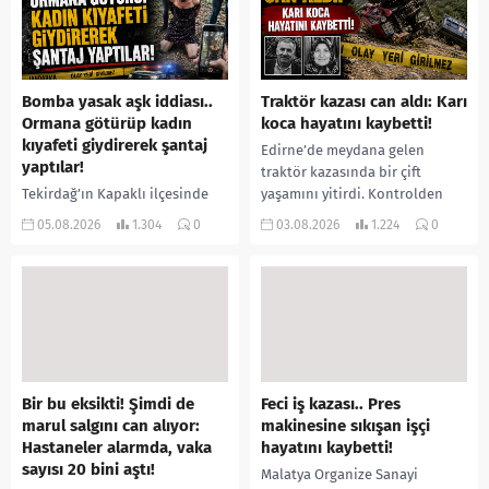
Bomba yasak aşk iddiası..
Traktör kazası can aldı: Karı
Ormana götürüp kadın
koca hayatını kaybetti!
kıyafeti giydirerek şantaj
Edirne’de meydana gelen
yaptılar!
traktör kazasında bir çift
Tekirdağ’ın Kapaklı ilçesinde
yaşamını yitirdi. Kontrolden
bir kişiyi, arkadaşının eşiyle
çıkarak devrilen traktörün
05.08.2026
1.304
0
03.08.2026
1.224
0
ilişki yaşadığı iddiasıyla
altında kalan Raşit Taşkın ile
ormanlık alana götürerek zorla
eşi Fatma...
kadın kıyafetleri giydirdiği,
özür videosu çektirip...
Bir bu eksikti! Şimdi de
Feci iş kazası.. Pres
marul salgını can alıyor:
makinesine sıkışan işçi
Hastaneler alarmda, vaka
hayatını kaybetti!
sayısı 20 bini aştı!
Malatya Organize Sanayi