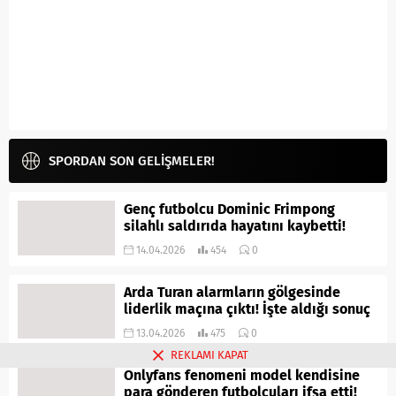
SPORDAN SON GELİŞMELER!
Genç futbolcu Dominic Frimpong
silahlı saldırıda hayatını kaybetti!
14.04.2026
454
0
Arda Turan alarmların gölgesinde
liderlik maçına çıktı! İşte aldığı sonuç
13.04.2026
475
0
REKLAMI KAPAT
Onlyfans fenomeni model kendisine
para gönderen futbolcuları ifşa etti!