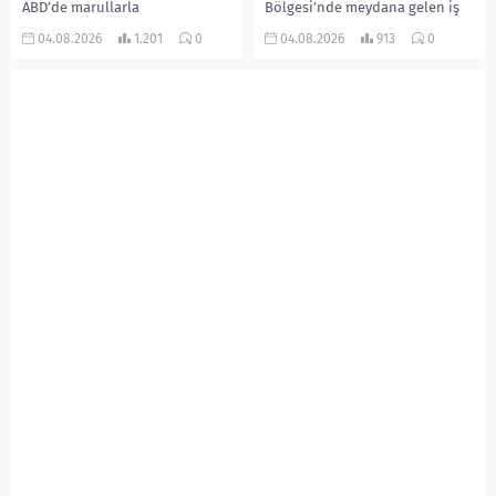
ABD’de marullarla
Bölgesi’nde meydana gelen iş
ilişkilendirilen siklospora
kazasında, pres makinesine
04.08.2026
1.201
0
04.08.2026
913
0
salgını büyümeye devam ediyor.
sıkışan 46 yaşındaki işçi
İlk can kayıplarının yaşandığı
Amanullah Seferbay yaşamını
salgında vaka sayısının 20 bini
yitirdi. Olayla ilgili...
aştığı belirtilirken, sağlık...