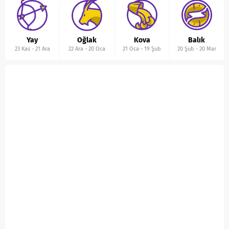
Yay
Oğlak
Kova
Balık
23 Kas
-
21 Ara
22 Ara
-
20 Oca
21 Oca
-
19 Şub
20 Şub
-
20 Mar